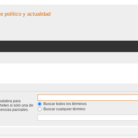
e político y actualidad
palabra para
Buscar todos los términos
hetes si solo una de
Buscar cualquier término
ncias parciales.