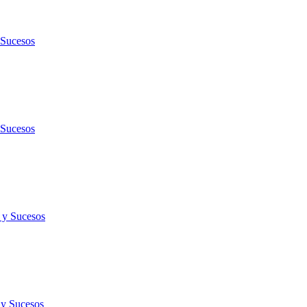
 Sucesos
 Sucesos
a y Sucesos
 y Sucesos