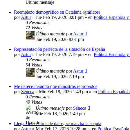
Último mensaje
Reemplazo demográfico en Cataluña (gráficos)
por
Astur
»
Jue Feb 19, 2026 8:01 pm
» en
Política Española y
0
Respuestas
72
Vistas
Último mensaje
por
Astur
Jue Feb 19, 2026 8:01 pm
Representación perfecta de la situación de España
por
Astur
»
Jue Feb 19, 2026 7:19 pm
» en
Política Española y
0
Respuestas
54
Vistas
Último mensaje
por
Astur
Jue Feb 19, 2026 7:19 pm
Me parece inaudito que minostros reprobados
por
Séneca
»
Mié Feb 18, 2026 1:49 pm
» en
Política Español
0
Respuestas
49
Vistas
Último mensaje
por
Séneca
Mié Feb 18, 2026 1:49 pm
Llegan los centros de datos, se marcha la sequía
por
Astur
»
Mar Feb 17, 2026 10:28 pm
» en
Política Española