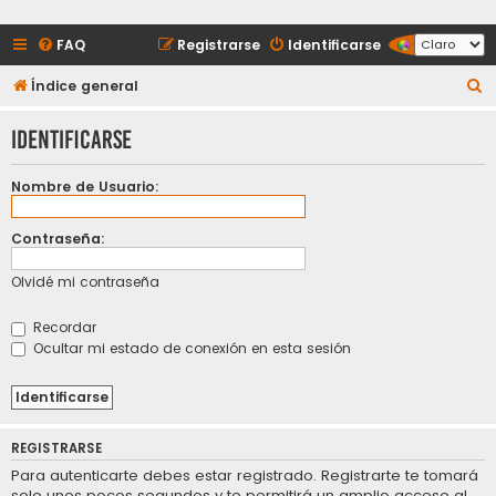
FAQ
Registrarse
Identificarse
B
Índice general
u
Identificarse
s
c
Nombre de Usuario:
a
r
Contraseña:
Olvidé mi contraseña
Recordar
Ocultar mi estado de conexión en esta sesión
REGISTRARSE
Para autenticarte debes estar registrado. Registrarte te tomará
solo unos pocos segundos y te permitirá un amplio acceso al