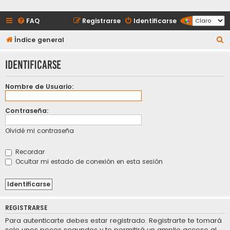
FAQ
Registrarse
Identificarse
B
Índice general
u
Identificarse
s
c
Nombre de Usuario:
a
r
Contraseña:
Olvidé mi contraseña
Recordar
Ocultar mi estado de conexión en esta sesión
REGISTRARSE
Para autenticarte debes estar registrado. Registrarte te tomará
solo unos pocos segundos y te permitirá un amplio acceso al