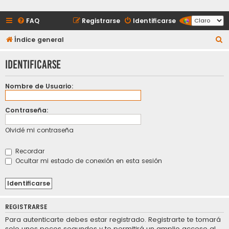
FAQ
Registrarse
Identificarse
B
Índice general
u
Identificarse
s
c
Nombre de Usuario:
a
r
Contraseña:
Olvidé mi contraseña
Recordar
Ocultar mi estado de conexión en esta sesión
REGISTRARSE
Para autenticarte debes estar registrado. Registrarte te tomará
solo unos pocos segundos y te permitirá un amplio acceso al