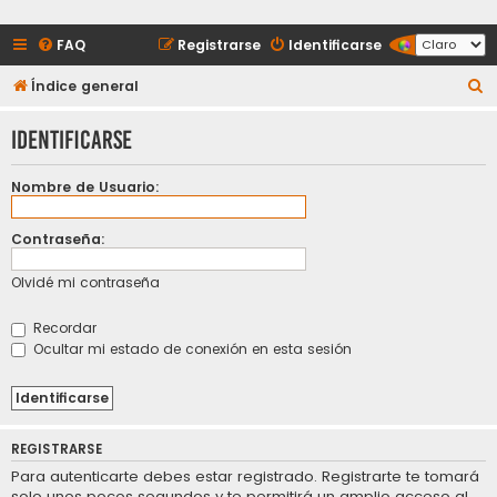
FAQ
Registrarse
Identificarse
B
Índice general
u
Identificarse
s
c
Nombre de Usuario:
a
r
Contraseña:
Olvidé mi contraseña
Recordar
Ocultar mi estado de conexión en esta sesión
REGISTRARSE
Para autenticarte debes estar registrado. Registrarte te tomará
solo unos pocos segundos y te permitirá un amplio acceso al