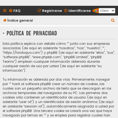
FAQ
Registrarse
Identificarse
B
Índice general
u
- Política de privacidad
s
c
Esta política explica con detalle cómo “” junto con sus empresas
a
asociadas (de aquí en adelante “nosotros”, “nos”, “nuestro”, “”,
“https://foroloquo.com”) y phpBB (de aquí en adelante “ellos”, “sus”,
r
“software phpBB”, “www.phpbb.com”, “phpBB Limited”, “phpBB
Teams”) emplean cualquier información obtenida durante
cualquier sesión de uso por usted (de aquí en adelante “su
información”).
Tu información es obtenida por dos vías. Primeramente, navegar
por “” hará al software phpBB crear un número de cookies, las
cuales son un pequeño archivo de texto que se descargan en los
archivos temporales del navegador de su PC. Las primeras dos
cookies sólo contienen un identificador de usuario (de aquí en
adelante “user-id”) y un identificador de sesión anónima (de aquí
en adelante “session-id”), automáticamente asignada a usted por
el software phpBB. Una tercera cookie se creará una vez que haya
navegado por temas en “” y se emplea para registrar cuales han