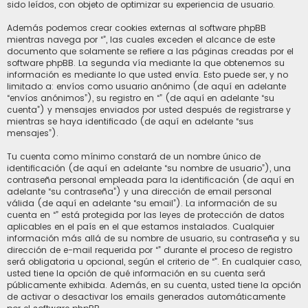
sido leídos, con objeto de optimizar su experiencia de usuario.
Además podemos crear cookies externas al software phpBB
mientras navega por “”, las cuales exceden el alcance de este
documento que solamente se refiere a las páginas creadas por el
software phpBB. La segunda vía mediante la que obtenemos su
información es mediante lo que usted envía. Esto puede ser, y no
limitado a: envíos como usuario anónimo (de aquí en adelante
“envíos anónimos”), su registro en “” (de aquí en adelante “su
cuenta”) y mensajes enviados por usted después de registrarse y
mientras se haya identificado (de aquí en adelante “sus
mensajes”).
Tu cuenta como mínimo constará de un nombre único de
identificación (de aquí en adelante “su nombre de usuario”), una
contraseña personal empleada para la identificación (de aquí en
adelante “su contraseña”) y una dirección de email personal
válida (de aquí en adelante “su email”). La información de su
cuenta en “” está protegida por las leyes de protección de datos
aplicables en el país en el que estamos instalados. Cualquier
información más allá de su nombre de usuario, su contraseña y su
dirección de e-mail requerida por “” durante el proceso de registro
será obligatoria u opcional, según el criterio de “”. En cualquier caso,
usted tiene la opción de qué información en su cuenta será
públicamente exhibida. Además, en su cuenta, usted tiene la opción
de activar o desactivar los emails generados automáticamente