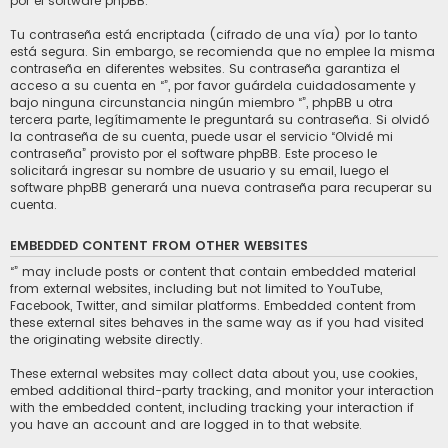
por el software phpBB.
Tu contraseña está encriptada (cifrado de una vía) por lo tanto
está segura. Sin embargo, se recomienda que no emplee la misma
contraseña en diferentes websites. Su contraseña garantiza el
acceso a su cuenta en “”, por favor guárdela cuidadosamente y
bajo ninguna circunstancia ningún miembro “”, phpBB u otra
tercera parte, legítimamente le preguntará su contraseña. Si olvidó
la contraseña de su cuenta, puede usar el servicio “Olvidé mi
contraseña” provisto por el software phpBB. Este proceso le
solicitará ingresar su nombre de usuario y su email, luego el
software phpBB generará una nueva contraseña para recuperar su
cuenta.
EMBEDDED CONTENT FROM OTHER WEBSITES
“” may include posts or content that contain embedded material
from external websites, including but not limited to YouTube,
Facebook, Twitter, and similar platforms. Embedded content from
these external sites behaves in the same way as if you had visited
the originating website directly.
These external websites may collect data about you, use cookies,
embed additional third-party tracking, and monitor your interaction
with the embedded content, including tracking your interaction if
you have an account and are logged in to that website.