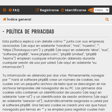
FAQ
Registrarse
Identificarse
B
Índice general
u
- Política de privacidad
s
c
Esta política explica con detalle cómo “” junto con sus empresas
a
asociadas (de aquí en adelante “nosotros”, “nos”, “nuestro”, “”,
“https://foroloquo.com”) y phpBB (de aquí en adelante “ellos”, “sus”,
r
“software phpBB”, “www.phpbb.com”, “phpBB Limited”, “phpBB
Teams”) emplean cualquier información obtenida durante
cualquier sesión de uso por usted (de aquí en adelante “su
información”).
Tu información es obtenida por dos vías. Primeramente, navegar
por “” hará al software phpBB crear un número de cookies, las
cuales son un pequeño archivo de texto que se descargan en los
archivos temporales del navegador de su PC. Las primeras dos
cookies sólo contienen un identificador de usuario (de aquí en
adelante “user-id”) y un identificador de sesión anónima (de aquí
en adelante “session-id”), automáticamente asignada a usted por
el software phpBB. Una tercera cookie se creará una vez que haya
navegado por temas en “” y se emplea para registrar cuales han