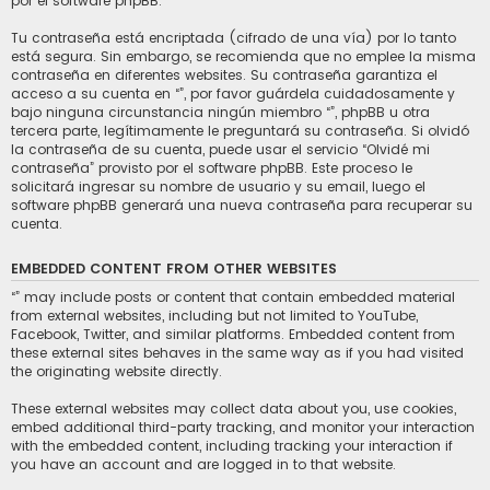
por el software phpBB.
Tu contraseña está encriptada (cifrado de una vía) por lo tanto
está segura. Sin embargo, se recomienda que no emplee la misma
contraseña en diferentes websites. Su contraseña garantiza el
acceso a su cuenta en “”, por favor guárdela cuidadosamente y
bajo ninguna circunstancia ningún miembro “”, phpBB u otra
tercera parte, legítimamente le preguntará su contraseña. Si olvidó
la contraseña de su cuenta, puede usar el servicio “Olvidé mi
contraseña” provisto por el software phpBB. Este proceso le
solicitará ingresar su nombre de usuario y su email, luego el
software phpBB generará una nueva contraseña para recuperar su
cuenta.
EMBEDDED CONTENT FROM OTHER WEBSITES
“” may include posts or content that contain embedded material
from external websites, including but not limited to YouTube,
Facebook, Twitter, and similar platforms. Embedded content from
these external sites behaves in the same way as if you had visited
the originating website directly.
These external websites may collect data about you, use cookies,
embed additional third-party tracking, and monitor your interaction
with the embedded content, including tracking your interaction if
you have an account and are logged in to that website.