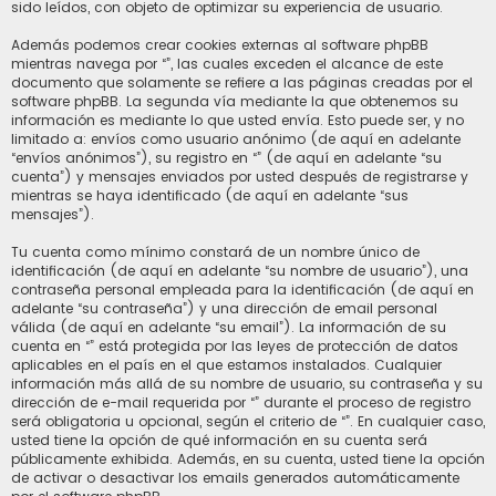
sido leídos, con objeto de optimizar su experiencia de usuario.
Además podemos crear cookies externas al software phpBB
mientras navega por “”, las cuales exceden el alcance de este
documento que solamente se refiere a las páginas creadas por el
software phpBB. La segunda vía mediante la que obtenemos su
información es mediante lo que usted envía. Esto puede ser, y no
limitado a: envíos como usuario anónimo (de aquí en adelante
“envíos anónimos”), su registro en “” (de aquí en adelante “su
cuenta”) y mensajes enviados por usted después de registrarse y
mientras se haya identificado (de aquí en adelante “sus
mensajes”).
Tu cuenta como mínimo constará de un nombre único de
identificación (de aquí en adelante “su nombre de usuario”), una
contraseña personal empleada para la identificación (de aquí en
adelante “su contraseña”) y una dirección de email personal
válida (de aquí en adelante “su email”). La información de su
cuenta en “” está protegida por las leyes de protección de datos
aplicables en el país en el que estamos instalados. Cualquier
información más allá de su nombre de usuario, su contraseña y su
dirección de e-mail requerida por “” durante el proceso de registro
será obligatoria u opcional, según el criterio de “”. En cualquier caso,
usted tiene la opción de qué información en su cuenta será
públicamente exhibida. Además, en su cuenta, usted tiene la opción
de activar o desactivar los emails generados automáticamente