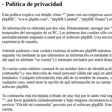
- Política de privacidad
Esta política explica con detalle cómo “” junto con sus empresas asoc
phpBB”, “www.phpbb.com”, “phpBB Limited”, “phpBB Teams”) emplean 
Tu información es obtenida por dos vías. Primeramente, navegar por “
temporales del navegador de su PC. Las primeras dos cookies sólo cont
automáticamente asignada a usted por el software phpBB. Una tercera 
experiencia de usuario.
Además podemos crear cookies externas al software phpBB mientras na
segunda vía mediante la que obtenemos su información es mediante lo 
(de aquí en adelante “su cuenta”) y mensajes enviados por usted despué
Tu cuenta como mínimo constará de un nombre único de identificación 
contraseña”) y una dirección de email personal válida (de aquí en adel
instalados. Cualquier información más allá de su nombre de usuario, su
cualquier caso, usted tiene la opción de qué información en su cuenta
software phpBB.
Tu contraseña está encriptada (cifrado de una vía) por lo tanto está 
“”, por favor guárdela cuidadosamente y bajo ninguna circunstancia ni
servicio “Olvidé mi contraseña” provisto por el software phpBB. Este
cuenta.