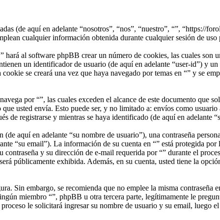
iadas (de aquí en adelante “nosotros”, “nos”, “nuestro”, “”, “https://fo
cualquier información obtenida durante cualquier sesión de uso por
” hará al software phpBB crear un número de cookies, las cuales son u
ienen un identificador de usuario (de aquí en adelante “user-id”) y un 
cookie se creará una vez que haya navegado por temas en “” y se emplea
vega por “”, las cuales exceden el alcance de este documento que sola
que usted envía. Esto puede ser, y no limitado a: envíos como usuario 
s de registrarse y mientras se haya identificado (de aquí en adelante “
(de aquí en adelante “su nombre de usuario”), una contraseña personal 
ante “su email”). La información de su cuenta en “” está protegida por l
 contraseña y su dirección de e-mail requerida por “” durante el proceso 
 será públicamente exhibida. Además, en su cuenta, usted tiene la opció
segura. Sin embargo, se recomienda que no emplee la misma contraseña en
ngún miembro “”, phpBB u otra tercera parte, legítimamente le pregunta
 proceso le solicitará ingresar su nombre de usuario y su email, luego