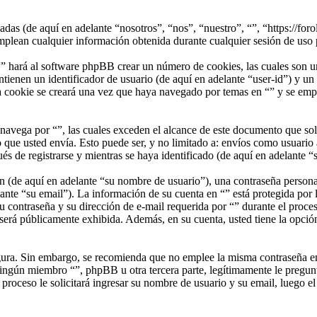
iadas (de aquí en adelante “nosotros”, “nos”, “nuestro”, “”, “https://fo
cualquier información obtenida durante cualquier sesión de uso por
” hará al software phpBB crear un número de cookies, las cuales son u
ienen un identificador de usuario (de aquí en adelante “user-id”) y un 
cookie se creará una vez que haya navegado por temas en “” y se emplea
vega por “”, las cuales exceden el alcance de este documento que sola
que usted envía. Esto puede ser, y no limitado a: envíos como usuario 
s de registrarse y mientras se haya identificado (de aquí en adelante “
(de aquí en adelante “su nombre de usuario”), una contraseña personal 
ante “su email”). La información de su cuenta en “” está protegida por l
 contraseña y su dirección de e-mail requerida por “” durante el proceso 
 será públicamente exhibida. Además, en su cuenta, usted tiene la opció
segura. Sin embargo, se recomienda que no emplee la misma contraseña en
ngún miembro “”, phpBB u otra tercera parte, legítimamente le pregunta
 proceso le solicitará ingresar su nombre de usuario y su email, luego