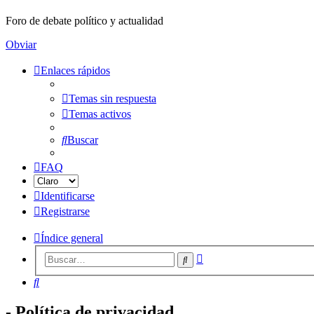
Foro de debate político y actualidad
Obviar
Enlaces rápidos
Temas sin respuesta
Temas activos
Buscar
FAQ
Identificarse
Registrarse
Índice general
Búsqueda
Buscar
avanzada
Buscar
- Política de privacidad