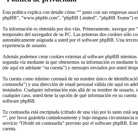
Esta política explica con detalle cómo “” junto con sus empresas asoc
phpBB”, “www.phpbb.com”, “phpBB Limited”, “phpBB Teams”) emplean 
Tu información es obtenida por dos vías. Primeramente, navegar por “
temporales del navegador de su PC. Las primeras dos cookies sólo cont
automáticamente asignada a usted por el software phpBB. Una tercera 
experiencia de usuario.
Además podemos crear cookies externas al software phpBB mientras na
segunda vía mediante la que obtenemos su información es mediante lo 
(de aquí en adelante “su cuenta”) y mensajes enviados por usted despué
Tu cuenta como mínimo constará de un nombre único de identificación 
contraseña”) y una dirección de email personal válida (de aquí en adel
instalados. Cualquier información más allá de su nombre de usuario, su
cualquier caso, usted tiene la opción de qué información en su cuenta
software phpBB.
Tu contraseña está encriptada (cifrado de una vía) por lo tanto está 
“”, por favor guárdela cuidadosamente y bajo ninguna circunstancia ni
servicio “Olvidé mi contraseña” provisto por el software phpBB. Este
cuenta.