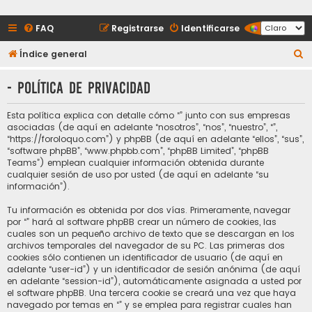
FAQ
Registrarse
Identificarse
B
Índice general
u
- Política de privacidad
s
c
Esta política explica con detalle cómo “” junto con sus empresas
a
asociadas (de aquí en adelante “nosotros”, “nos”, “nuestro”, “”,
“https://foroloquo.com”) y phpBB (de aquí en adelante “ellos”, “sus”,
r
“software phpBB”, “www.phpbb.com”, “phpBB Limited”, “phpBB
Teams”) emplean cualquier información obtenida durante
cualquier sesión de uso por usted (de aquí en adelante “su
información”).
Tu información es obtenida por dos vías. Primeramente, navegar
por “” hará al software phpBB crear un número de cookies, las
cuales son un pequeño archivo de texto que se descargan en los
archivos temporales del navegador de su PC. Las primeras dos
cookies sólo contienen un identificador de usuario (de aquí en
adelante “user-id”) y un identificador de sesión anónima (de aquí
en adelante “session-id”), automáticamente asignada a usted por
el software phpBB. Una tercera cookie se creará una vez que haya
navegado por temas en “” y se emplea para registrar cuales han