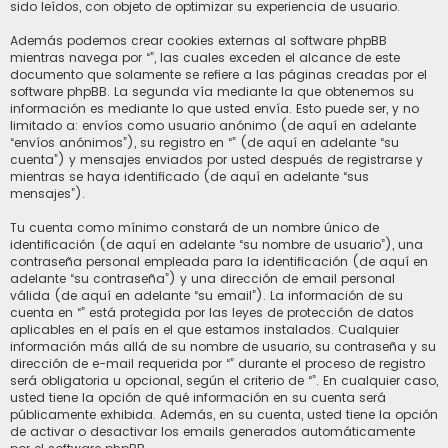
sido leídos, con objeto de optimizar su experiencia de usuario.
Además podemos crear cookies externas al software phpBB
mientras navega por “”, las cuales exceden el alcance de este
documento que solamente se refiere a las páginas creadas por el
software phpBB. La segunda vía mediante la que obtenemos su
información es mediante lo que usted envía. Esto puede ser, y no
limitado a: envíos como usuario anónimo (de aquí en adelante
“envíos anónimos”), su registro en “” (de aquí en adelante “su
cuenta”) y mensajes enviados por usted después de registrarse y
mientras se haya identificado (de aquí en adelante “sus
mensajes”).
Tu cuenta como mínimo constará de un nombre único de
identificación (de aquí en adelante “su nombre de usuario”), una
contraseña personal empleada para la identificación (de aquí en
adelante “su contraseña”) y una dirección de email personal
válida (de aquí en adelante “su email”). La información de su
cuenta en “” está protegida por las leyes de protección de datos
aplicables en el país en el que estamos instalados. Cualquier
información más allá de su nombre de usuario, su contraseña y su
dirección de e-mail requerida por “” durante el proceso de registro
será obligatoria u opcional, según el criterio de “”. En cualquier caso,
usted tiene la opción de qué información en su cuenta será
públicamente exhibida. Además, en su cuenta, usted tiene la opción
de activar o desactivar los emails generados automáticamente