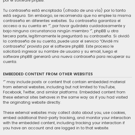
por el software phpBB.
Tu contraseña está encriptada (cifrado de una vía) por lo tanto
está segura. Sin embargo, se recomienda que no emplee la misma
contraseña en diferentes websites. Su contraseña garantiza el
acceso a su cuenta en “”, por favor guárdela cuidadosamente y
bajo ninguna circunstancia ningún miembro “”, phpBB u otra
tercera parte, legítimamente le preguntará su contraseña. Si olvidó
la contraseña de su cuenta, puede usar el servicio “Olvidé mi
contraseña” provisto por el software phpBB. Este proceso le
solicitará ingresar su nombre de usuario y su email, luego el
software phpBB generará una nueva contraseña para recuperar su
cuenta.
EMBEDDED CONTENT FROM OTHER WEBSITES
“” may include posts or content that contain embedded material
from external websites, including but not limited to YouTube,
Facebook, Twitter, and similar platforms. Embedded content from
these external sites behaves in the same way as if you had visited
the originating website directly.
These external websites may collect data about you, use cookies,
embed additional third-party tracking, and monitor your interaction
with the embedded content, including tracking your interaction if
you have an account and are logged in to that website.