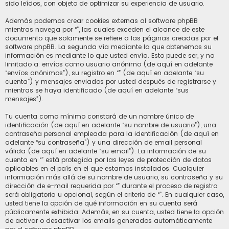
sido leídos, con objeto de optimizar su experiencia de usuario.
Además podemos crear cookies externas al software phpBB
mientras navega por “”, las cuales exceden el alcance de este
documento que solamente se refiere a las páginas creadas por el
software phpBB. La segunda vía mediante la que obtenemos su
información es mediante lo que usted envía. Esto puede ser, y no
limitado a: envíos como usuario anónimo (de aquí en adelante
“envíos anónimos”), su registro en “” (de aquí en adelante “su
cuenta”) y mensajes enviados por usted después de registrarse y
mientras se haya identificado (de aquí en adelante “sus
mensajes”).
Tu cuenta como mínimo constará de un nombre único de
identificación (de aquí en adelante “su nombre de usuario”), una
contraseña personal empleada para la identificación (de aquí en
adelante “su contraseña”) y una dirección de email personal
válida (de aquí en adelante “su email”). La información de su
cuenta en “” está protegida por las leyes de protección de datos
aplicables en el país en el que estamos instalados. Cualquier
información más allá de su nombre de usuario, su contraseña y su
dirección de e-mail requerida por “” durante el proceso de registro
será obligatoria u opcional, según el criterio de “”. En cualquier caso,
usted tiene la opción de qué información en su cuenta será
públicamente exhibida. Además, en su cuenta, usted tiene la opción
de activar o desactivar los emails generados automáticamente