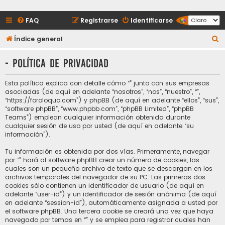
FAQ
Registrarse
Identificarse
B
Índice general
u
- Política de privacidad
s
c
Esta política explica con detalle cómo “” junto con sus empresas
a
asociadas (de aquí en adelante “nosotros”, “nos”, “nuestro”, “”,
“https://foroloquo.com”) y phpBB (de aquí en adelante “ellos”, “sus”,
r
“software phpBB”, “www.phpbb.com”, “phpBB Limited”, “phpBB
Teams”) emplean cualquier información obtenida durante
cualquier sesión de uso por usted (de aquí en adelante “su
información”).
Tu información es obtenida por dos vías. Primeramente, navegar
por “” hará al software phpBB crear un número de cookies, las
cuales son un pequeño archivo de texto que se descargan en los
archivos temporales del navegador de su PC. Las primeras dos
cookies sólo contienen un identificador de usuario (de aquí en
adelante “user-id”) y un identificador de sesión anónima (de aquí
en adelante “session-id”), automáticamente asignada a usted por
el software phpBB. Una tercera cookie se creará una vez que haya
navegado por temas en “” y se emplea para registrar cuales han