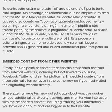
por el software phpBB.
Tu contraseña está encriptada (cifrado de una vía) por lo tanto
está segura. Sin embargo, se recomienda que no emplee la misma
contraseña en diferentes websites. Su contraseña garantiza el
acceso a su cuenta en “”, por favor guárdela cuidadosamente y
bajo ninguna circunstancia ningún miembro “”, phpBB u otra
tercera parte, legítimamente le preguntará su contraseña. Si olvidó
la contraseña de su cuenta, puede usar el servicio “Olvidé mi
contraseña” provisto por el software phpBB. Este proceso le
solicitará ingresar su nombre de usuario y su email, luego el
software phpBB generará una nueva contraseña para recuperar su
cuenta.
EMBEDDED CONTENT FROM OTHER WEBSITES
“” may include posts or content that contain embedded material
from external websites, including but not limited to YouTube,
Facebook, Twitter, and similar platforms. Embedded content from
these external sites behaves in the same way as if you had visited
the originating website directly.
These external websites may collect data about you, use cookies,
embed additional third-party tracking, and monitor your interaction
with the embedded content, including tracking your interaction if
you have an account and are logged in to that website.