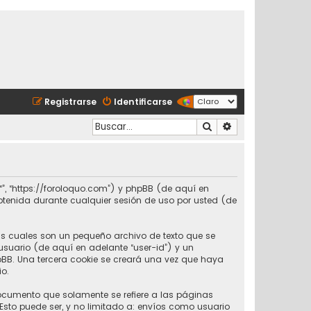
Registrarse
Identificarse
Buscar
Búsqueda avanzad
 “”, “https://foroloquo.com”) y phpBB (de aquí en
obtenida durante cualquier sesión de uso por usted (de
as cuales son un pequeño archivo de texto que se
usuario (de aquí en adelante “user-id”) y un
BB. Una tercera cookie se creará una vez que haya
io.
ocumento que solamente se refiere a las páginas
sto puede ser, y no limitado a: envíos como usuario