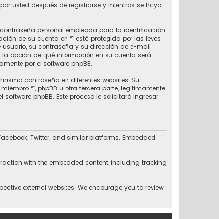
por usted después de registrarse y mientras se haya
contraseña personal empleada para la identificación
ción de su cuenta en “” está protegida por las leyes
 usuario, su contraseña y su dirección de e-mail
iene la opción de qué información en su cuenta será
amente por el software phpBB.
 misma contraseña en diferentes websites. Su
iembro “”, phpBB u otra tercera parte, legítimamente
l software phpBB. Este proceso le solicitará ingresar
 Facebook, Twitter, and similar platforms. Embedded
eraction with the embedded content, including tracking
espective external websites. We encourage you to review