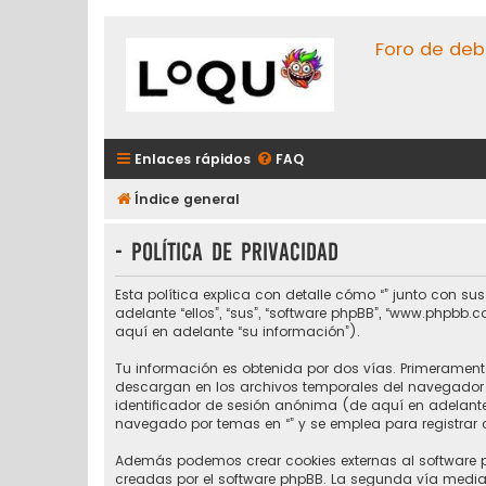
Foro de deb
Enlaces rápidos
FAQ
Índice general
- Política de privacidad
Esta política explica con detalle cómo “” junto con su
adelante “ellos”, “sus”, “software phpBB”, “www.phpbb
aquí en adelante “su información”).
Tu información es obtenida por dos vías. Primerament
descargan en los archivos temporales del navegador d
identificador de sesión anónima (de aquí en adelant
navegado por temas en “” y se emplea para registrar c
Además podemos crear cookies externas al software p
creadas por el software phpBB. La segunda vía median