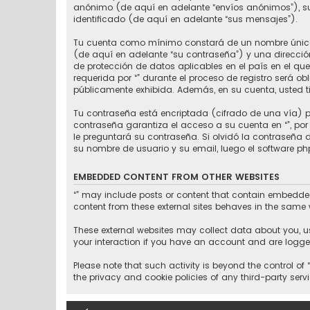
anónimo (de aquí en adelante “envíos anónimos”), su 
identificado (de aquí en adelante “sus mensajes”).
Tu cuenta como mínimo constará de un nombre único d
(de aquí en adelante “su contraseña”) y una dirección
de protección de datos aplicables en el país en el q
requerida por “” durante el proceso de registro será ob
públicamente exhibida. Además, en su cuenta, usted t
Tu contraseña está encriptada (cifrado de una vía) p
contraseña garantiza el acceso a su cuenta en “”, po
le preguntará su contraseña. Si olvidó la contraseña de
su nombre de usuario y su email, luego el software 
EMBEDDED CONTENT FROM OTHER WEBSITES
“” may include posts or content that contain embedded 
content from these external sites behaves in the same w
These external websites may collect data about you, u
your interaction if you have an account and are logged
Please note that such activity is beyond the control of
the privacy and cookie policies of any third-party ser