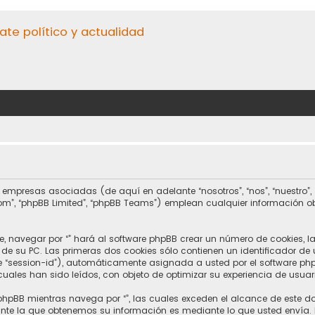
ate político y actualidad
s empresas asociadas (de aquí en adelante “nosotros”, “nos”, “nuestro”,
.com”, “phpBB Limited”, “phpBB Teams”) emplean cualquier información 
e, navegar por “” hará al software phpBB crear un número de cookies, l
e su PC. Las primeras dos cookies sólo contienen un identificador de 
e “session-id”), automáticamente asignada a usted por el software php
uales han sido leídos, con objeto de optimizar su experiencia de usuar
hpBB mientras navega por “”, las cuales exceden el alcance de este d
te la que obtenemos su información es mediante lo que usted envía. E