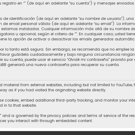
registro en “” (de aquí en adelante “su cuenta”) y mensajes enviados 
e identificación (de aquí en adelante “su nombre de usuario”), una 
 de email personal válida (de aquí en adelante “su email”). La informa
ue estamos instalados. Cualquier información más allá de su nombre de
ligatoria u opcional, según el criterio de “”. En cualquier caso, usted t
iene la opción de activar o desactivar los emails generados automátic
or lo tanto está segura. Sin embargo, se recomienda que no emplee la
r favor guárdela cuidadosamente y bajo ninguna circunstancia ningún m
 su cuenta, puede usar el servicio “Olvidé mi contraseña” provisto por e
phpBB generará una nueva contraseña para recuperar su cuenta.
material from external websites, including but not limited to YouTube,
ay as if you had visited the originating website directly.
se cookies, embed additional third-party tracking, and monitor your int
 in to that website.
 “” and is governed by the privacy policies and terms of service of the r
vices you interact with through embedded content.