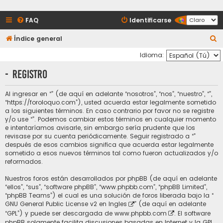
FAQ
Identificarse
B
Índice general
u
Idioma:
s
- Registro
c
a
Al ingresar en “” (de aquí en adelante “nosotros”, “nos”, “nuestro”, “”,
“https://foroloquo.com”), usted acuerda estar legalmente sometido
r
a los siguientes términos. En caso contrario por favor no se registre
y/o use “”. Podemos cambiar estos términos en cualquier momento
e intentaríamos avisarle, sin embargo sería prudente que los
revisase por su cuenta periódicamente. Seguir registrado a “”
después de esos cambios significa que acuerda estar legalmente
sometido a esos nuevos términos tal como fueron actualizados y/o
reformados.
Nuestros foros están desarrollados por phpBB (de aquí en adelante
“ellos”, “sus”, “software phpBB”, “www.phpbb.com”, “phpBB Limited”,
“phpBB Teams”) el cual es una solución de foros liberada bajo la “
GNU General Public License v2 en Ingles
” (de aquí en adelante
“GPL”) y puede ser descargada de
www.phpbb.com
. El software
phpBB solamente facilita discusiones basadas en Internet y la GPL