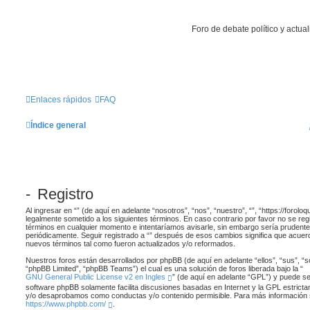
Foro de debate político y actua
Enlaces rápidos
FAQ
Índice general
- Registro
Al ingresar en “” (de aquí en adelante “nosotros”, “nos”, “nuestro”, “”, “https://forol
legalmente sometido a los siguientes términos. En caso contrario por favor no se re
términos en cualquier momento e intentaríamos avisarle, sin embargo sería prudente
periódicamente. Seguir registrado a “” después de esos cambios significa que acuer
nuevos términos tal como fueron actualizados y/o reformados.
Nuestros foros están desarrollados por phpBB (de aquí en adelante “ellos”, “sus”, 
“phpBB Limited”, “phpBB Teams”) el cual es una solución de foros liberada bajo la “
GNU General Public License v2 en Ingles
” (de aquí en adelante “GPL”) y puede 
software phpBB solamente facilita discusiones basadas en Internet y la GPL estrict
y/o desaprobamos como conductas y/o contenido permisible. Para más información s
https://www.phpbb.com/
.