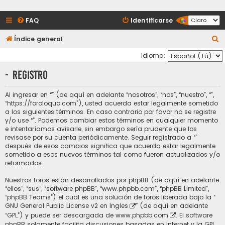
FAQ
Identificarse
B
Índice general
u
Idioma:
s
- Registro
c
a
Al ingresar en “” (de aquí en adelante “nosotros”, “nos”, “nuestro”, “”,
“https://foroloquo.com”), usted acuerda estar legalmente sometido
r
a los siguientes términos. En caso contrario por favor no se registre
y/o use “”. Podemos cambiar estos términos en cualquier momento
e intentaríamos avisarle, sin embargo sería prudente que los
revisase por su cuenta periódicamente. Seguir registrado a “”
después de esos cambios significa que acuerda estar legalmente
sometido a esos nuevos términos tal como fueron actualizados y/o
reformados.
Nuestros foros están desarrollados por phpBB (de aquí en adelante
“ellos”, “sus”, “software phpBB”, “www.phpbb.com”, “phpBB Limited”,
“phpBB Teams”) el cual es una solución de foros liberada bajo la “
GNU General Public License v2 en Ingles
” (de aquí en adelante
“GPL”) y puede ser descargada de
www.phpbb.com
. El software
phpBB solamente facilita discusiones basadas en Internet y la GPL