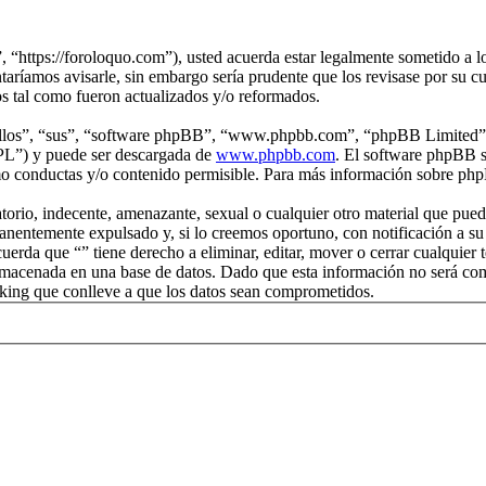
, “https://foroloquo.com”), usted acuerda estar legalmente sometido a lo
aríamos avisarle, sin embargo sería prudente que los revisase por su c
os tal como fueron actualizados y/o reformados.
“ellos”, “sus”, “software phpBB”, “www.phpbb.com”, “phpBB Limited”, 
GPL”) y puede ser descargada de
www.phpbb.com
. El software phpBB s
o conductas y/o contenido permisible. Para más información sobre phpB
rio, indecente, amenazante, sexual o cualquier otro material que pueda v
nentemente expulsado y, si lo creemos oportuno, con notificación a su P
cuerda que “” tiene derecho a eliminar, editar, mover o cerrar cualqu
macenada en una base de datos. Dado que esta información no será compa
king que conlleve a que los datos sean comprometidos.