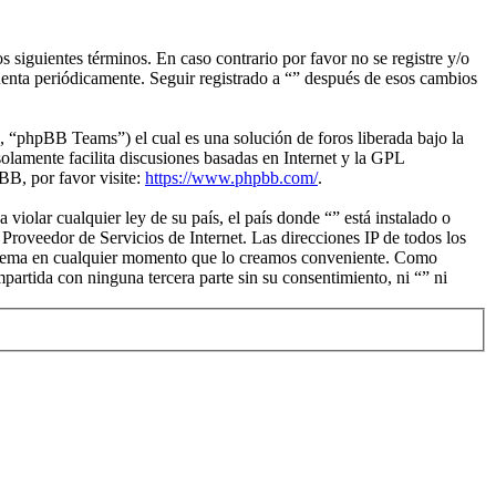
s siguientes términos. En caso contrario por favor no se registre y/o
uenta periódicamente. Seguir registrado a “” después de esos cambios
“phpBB Teams”) el cual es una solución de foros liberada bajo la
olamente facilita discusiones basadas en Internet y la GPL
B, por favor visite:
https://www.phpbb.com/
.
iolar cualquier ley de su país, el país donde “” está instalado o
roveedor de Servicios de Internet. Las direcciones IP de todos los
ier tema en cualquier momento que lo creamos conveniente. Como
rtida con ninguna tercera parte sin su consentimiento, ni “” ni