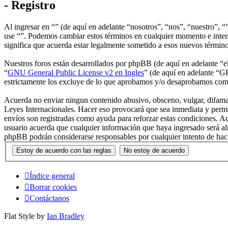
- Registro
Al ingresar en “” (de aquí en adelante “nosotros”, “nos”, “nuestro”, “”
use “”. Podemos cambiar estos términos en cualquier momento e intent
significa que acuerda estar legalmente sometido a esos nuevos términ
Nuestros foros están desarrollados por phpBB (de aquí en adelante 
“
GNU General Public License v2 en Ingles
” (de aquí en adelante “
estrictamente los excluye de lo que aprobamos y/o desaprobamos com
Acuerda no enviar ningun contenido abusivo, obsceno, vulgar, difamato
Leyes Internacionales. Hacer eso provocará que sea inmediata y perma
envíos son registradas como ayuda para reforzar estas condiciones. A
usuario acuerda que cualquier información que haya ingresado será al
phpBB podrán considerarse responsables por cualquier intento de hac
Índice general
Borrar cookies
Contáctanos
Flat Style by
Ian Bradley