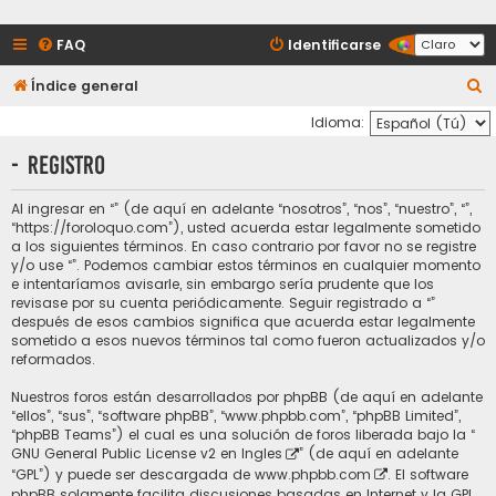
FAQ
Identificarse
B
Índice general
u
Idioma:
s
- Registro
c
a
Al ingresar en “” (de aquí en adelante “nosotros”, “nos”, “nuestro”, “”,
“https://foroloquo.com”), usted acuerda estar legalmente sometido
r
a los siguientes términos. En caso contrario por favor no se registre
y/o use “”. Podemos cambiar estos términos en cualquier momento
e intentaríamos avisarle, sin embargo sería prudente que los
revisase por su cuenta periódicamente. Seguir registrado a “”
después de esos cambios significa que acuerda estar legalmente
sometido a esos nuevos términos tal como fueron actualizados y/o
reformados.
Nuestros foros están desarrollados por phpBB (de aquí en adelante
“ellos”, “sus”, “software phpBB”, “www.phpbb.com”, “phpBB Limited”,
“phpBB Teams”) el cual es una solución de foros liberada bajo la “
GNU General Public License v2 en Ingles
” (de aquí en adelante
“GPL”) y puede ser descargada de
www.phpbb.com
. El software
phpBB solamente facilita discusiones basadas en Internet y la GPL