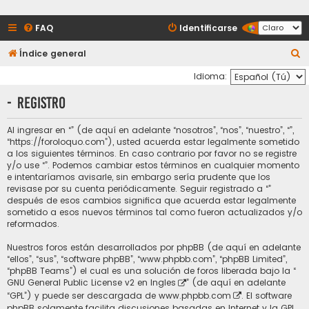
FAQ
Identificarse
B
Índice general
u
Idioma:
s
- Registro
c
a
Al ingresar en “” (de aquí en adelante “nosotros”, “nos”, “nuestro”, “”,
“https://foroloquo.com”), usted acuerda estar legalmente sometido
r
a los siguientes términos. En caso contrario por favor no se registre
y/o use “”. Podemos cambiar estos términos en cualquier momento
e intentaríamos avisarle, sin embargo sería prudente que los
revisase por su cuenta periódicamente. Seguir registrado a “”
después de esos cambios significa que acuerda estar legalmente
sometido a esos nuevos términos tal como fueron actualizados y/o
reformados.
Nuestros foros están desarrollados por phpBB (de aquí en adelante
“ellos”, “sus”, “software phpBB”, “www.phpbb.com”, “phpBB Limited”,
“phpBB Teams”) el cual es una solución de foros liberada bajo la “
GNU General Public License v2 en Ingles
” (de aquí en adelante
“GPL”) y puede ser descargada de
www.phpbb.com
. El software
phpBB solamente facilita discusiones basadas en Internet y la GPL