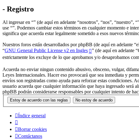
- Registro
Al ingresar en “” (de aquí en adelante “nosotros”, “nos”, “nuestro”, “”
use “”. Podemos cambiar estos términos en cualquier momento e intent
significa que acuerda estar legalmente sometido a esos nuevos términ
Nuestros foros están desarrollados por phpBB (de aquí en adelante 
“
GNU General Public License v2 en Ingles
” (de aquí en adelante
estrictamente los excluye de lo que aprobamos y/o desaprobamos com
Acuerda no enviar ningun contenido abusivo, obsceno, vulgar, difamato
Leyes Internacionales. Hacer eso provocará que sea inmediata y perma
envíos son registradas como ayuda para reforzar estas condiciones. A
usuario acuerda que cualquier información que haya ingresado será al
phpBB podrán considerarse responsables por cualquier intento de hac
Índice general
Borrar cookies
Contáctanos