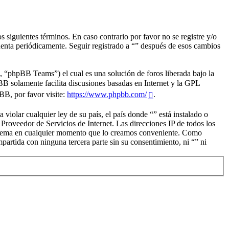
s siguientes términos. En caso contrario por favor no se registre y/o
uenta periódicamente. Seguir registrado a “” después de esos cambios
“phpBB Teams”) el cual es una solución de foros liberada bajo la
BB solamente facilita discusiones basadas en Internet y la GPL
B, por favor visite:
https://www.phpbb.com/
.
iolar cualquier ley de su país, el país donde “” está instalado o
roveedor de Servicios de Internet. Las direcciones IP de todos los
ier tema en cualquier momento que lo creamos conveniente. Como
rtida con ninguna tercera parte sin su consentimiento, ni “” ni