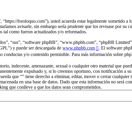
, “https://foroloquo.com”), usted acuerda estar legalmente sometido a lo
aríamos avisarle, sin embargo sería prudente que los revisase por su c
os tal como fueron actualizados y/o reformados.
“ellos”, “sus”, “software phpBB”, “www.phpbb.com”, “phpBB Limited”, 
 “GPL”) y puede ser descargada de
www.phpbb.com
. El software php
o conductas y/o contenido permisible. Para más información sobre phpB
rio, indecente, amenazante, sexual o cualquier otro material que pueda v
nentemente expulsado y, si lo creemos oportuno, con notificación a su P
cuerda que “” tiene derecho a eliminar, editar, mover o cerrar cualqu
macenada en una base de datos. Dado que esta información no será compa
king que conlleve a que los datos sean comprometidos.