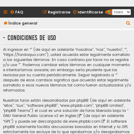
FAQ
Registrarse
Identificarse
B
Índice general
u
- Condiciones de uso
s
c
Al ingresar en “” (de aquí en adelante “nosotros”, “nos”, “nuestro”, “”,
a
“https://foroloquo.com”), usted acuerda estar legalmente sometido
a los siguientes términos. En caso contrario por favor no se registre
r
y/o use “”. Podemos cambiar estos términos en cualquier momento
e intentaríamos avisarle, sin embargo sería prudente que los
revisase por su cuenta periódicamente. Seguir registrado a “”
después de esos cambios significa que acuerda estar legalmente
sometido a esos nuevos términos tal como fueron actualizados y/o
reformados.
Nuestros foros están desarrollados por phpBB (de aquí en adelante
“ellos”, “sus”, “software phpBB”, “www.phpbb.com”, “phpBB Limited”,
“phpBB Teams”) el cual es una solución de foros liberada bajo la “
GNU General Public License v2 en Ingles
” (de aquí en adelante
“GPL”) y puede ser descargada de
www.phpbb.com
. El software
phpBB solamente facilita discusiones basadas en Internet y la GPL
estrictamente los excluye de lo que aprobamos y/o desaprobamos