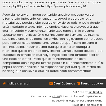
como conductas y/o contenido permisible. Para más información
sobre phpBB, por favor visite:
https://www.phpbb.com/
.
Acuerda no enviar ningun contenido abusivo, obsceno, vulgar,
difamatorio, indecente, amenazante, sexual o cualquier otro
material que pueda violar cualquier ley de su país, el país donde “”
está instalado o Leyes Internacionales. Hacer eso provocará que
sea inmediata y permanentemente expulsado y, si lo creemos
oportuno, con notificación a su Proveedor de Servicios de Internet.
Las direcciones IP de todos los envíos son registradas como ayuda
para reforzar estas condiciones. Acuerda que “” tiene derecho a
eliminar, editar, mover o cerrar cualquier tema en cualquier
momento que lo creamos conveniente. Como usuario acuerda que
cualquier información que haya ingresado será almacenada en
una base de datos. Dado que esta información no será
compartida con ninguna tercera parte sin su consentimiento, ni “” ni
phpBB podrán considerarse responsables por cualquier intento de
hacking que conlleve a que los datos sean comprometidos.
Índice general
Contáctanos
Borrar cookies
Flat Style by
Ian Bradley
Desarrollado por
phpBB
® Forum Software © phpBB Limited
Traducción al español por
phpBB España
Privacidad
|
Condiciones