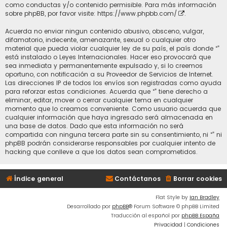
como conductas y/o contenido permisible. Para más información
sobre phpBB, por favor visite:
https://www.phpbb.com/
.
Acuerda no enviar ningun contenido abusivo, obsceno, vulgar,
difamatorio, indecente, amenazante, sexual o cualquier otro
material que pueda violar cualquier ley de su país, el país donde “”
está instalado o Leyes Internacionales. Hacer eso provocará que
sea inmediata y permanentemente expulsado y, si lo creemos
oportuno, con notificación a su Proveedor de Servicios de Internet.
Las direcciones IP de todos los envíos son registradas como ayuda
para reforzar estas condiciones. Acuerda que “” tiene derecho a
eliminar, editar, mover o cerrar cualquier tema en cualquier
momento que lo creamos conveniente. Como usuario acuerda que
cualquier información que haya ingresado será almacenada en
una base de datos. Dado que esta información no será
compartida con ninguna tercera parte sin su consentimiento, ni “” ni
phpBB podrán considerarse responsables por cualquier intento de
hacking que conlleve a que los datos sean comprometidos.
Índice general
Contáctanos
Borrar cookies
Flat Style by
Ian Bradley
Desarrollado por
phpBB
® Forum Software © phpBB Limited
Traducción al español por
phpBB España
Privacidad
|
Condiciones