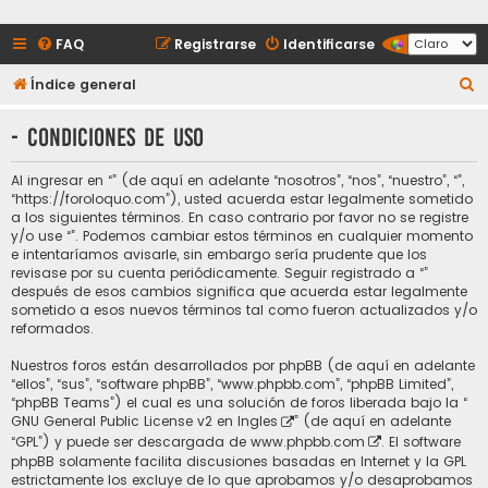
FAQ
Registrarse
Identificarse
B
Índice general
u
- Condiciones de uso
s
c
Al ingresar en “” (de aquí en adelante “nosotros”, “nos”, “nuestro”, “”,
a
“https://foroloquo.com”), usted acuerda estar legalmente sometido
a los siguientes términos. En caso contrario por favor no se registre
r
y/o use “”. Podemos cambiar estos términos en cualquier momento
e intentaríamos avisarle, sin embargo sería prudente que los
revisase por su cuenta periódicamente. Seguir registrado a “”
después de esos cambios significa que acuerda estar legalmente
sometido a esos nuevos términos tal como fueron actualizados y/o
reformados.
Nuestros foros están desarrollados por phpBB (de aquí en adelante
“ellos”, “sus”, “software phpBB”, “www.phpbb.com”, “phpBB Limited”,
“phpBB Teams”) el cual es una solución de foros liberada bajo la “
GNU General Public License v2 en Ingles
” (de aquí en adelante
“GPL”) y puede ser descargada de
www.phpbb.com
. El software
phpBB solamente facilita discusiones basadas en Internet y la GPL
estrictamente los excluye de lo que aprobamos y/o desaprobamos