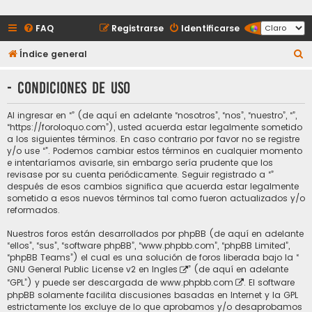
FAQ
Registrarse
Identificarse
B
Índice general
u
- Condiciones de uso
s
c
Al ingresar en “” (de aquí en adelante “nosotros”, “nos”, “nuestro”, “”,
a
“https://foroloquo.com”), usted acuerda estar legalmente sometido
a los siguientes términos. En caso contrario por favor no se registre
r
y/o use “”. Podemos cambiar estos términos en cualquier momento
e intentaríamos avisarle, sin embargo sería prudente que los
revisase por su cuenta periódicamente. Seguir registrado a “”
después de esos cambios significa que acuerda estar legalmente
sometido a esos nuevos términos tal como fueron actualizados y/o
reformados.
Nuestros foros están desarrollados por phpBB (de aquí en adelante
“ellos”, “sus”, “software phpBB”, “www.phpbb.com”, “phpBB Limited”,
“phpBB Teams”) el cual es una solución de foros liberada bajo la “
GNU General Public License v2 en Ingles
” (de aquí en adelante
“GPL”) y puede ser descargada de
www.phpbb.com
. El software
phpBB solamente facilita discusiones basadas en Internet y la GPL
estrictamente los excluye de lo que aprobamos y/o desaprobamos