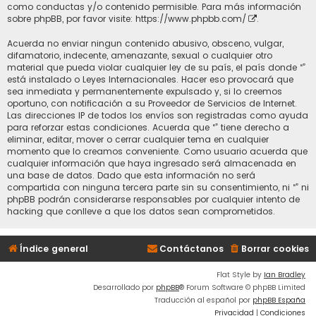
como conductas y/o contenido permisible. Para más información
sobre phpBB, por favor visite:
https://www.phpbb.com/
.
Acuerda no enviar ningun contenido abusivo, obsceno, vulgar,
difamatorio, indecente, amenazante, sexual o cualquier otro
material que pueda violar cualquier ley de su país, el país donde “”
está instalado o Leyes Internacionales. Hacer eso provocará que
sea inmediata y permanentemente expulsado y, si lo creemos
oportuno, con notificación a su Proveedor de Servicios de Internet.
Las direcciones IP de todos los envíos son registradas como ayuda
para reforzar estas condiciones. Acuerda que “” tiene derecho a
eliminar, editar, mover o cerrar cualquier tema en cualquier
momento que lo creamos conveniente. Como usuario acuerda que
cualquier información que haya ingresado será almacenada en
una base de datos. Dado que esta información no será
compartida con ninguna tercera parte sin su consentimiento, ni “” ni
phpBB podrán considerarse responsables por cualquier intento de
hacking que conlleve a que los datos sean comprometidos.
Índice general
Contáctanos
Borrar cookies
Flat Style by
Ian Bradley
Desarrollado por
phpBB
® Forum Software © phpBB Limited
Traducción al español por
phpBB España
Privacidad
|
Condiciones