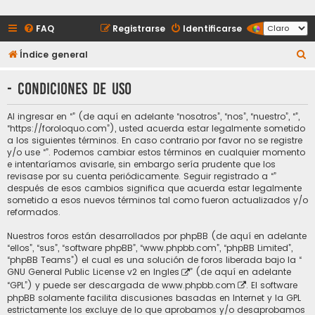
FAQ
Registrarse
Identificarse
B
Índice general
u
- Condiciones de uso
s
c
Al ingresar en “” (de aquí en adelante “nosotros”, “nos”, “nuestro”, “”,
a
“https://foroloquo.com”), usted acuerda estar legalmente sometido
a los siguientes términos. En caso contrario por favor no se registre
r
y/o use “”. Podemos cambiar estos términos en cualquier momento
e intentaríamos avisarle, sin embargo sería prudente que los
revisase por su cuenta periódicamente. Seguir registrado a “”
después de esos cambios significa que acuerda estar legalmente
sometido a esos nuevos términos tal como fueron actualizados y/o
reformados.
Nuestros foros están desarrollados por phpBB (de aquí en adelante
“ellos”, “sus”, “software phpBB”, “www.phpbb.com”, “phpBB Limited”,
“phpBB Teams”) el cual es una solución de foros liberada bajo la “
GNU General Public License v2 en Ingles
” (de aquí en adelante
“GPL”) y puede ser descargada de
www.phpbb.com
. El software
phpBB solamente facilita discusiones basadas en Internet y la GPL
estrictamente los excluye de lo que aprobamos y/o desaprobamos