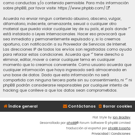
como conductas y/o contenido permisible. Para más información
sobre phpBB, por favor visite:
https://www.phpbb.com/
.
Acuerda no enviar ningun contenido abusivo, obsceno, vulgar,
difamatorio, indecente, amenazante, sexual o cualquier otro
material que pueda violar cualquier ley de su país, el país donde “”
está instalado o Leyes Internacionales. Hacer eso provocará que
sea inmediata y permanentemente expulsado y, si lo creemos
oportuno, con notificación a su Proveedor de Servicios de Internet.
Las direcciones IP de todos los envíos son registradas como ayuda
para reforzar estas condiciones. Acuerda que “” tiene derecho a
eliminar, editar, mover o cerrar cualquier tema en cualquier
momento que lo creamos conveniente. Como usuario acuerda que
cualquier información que haya ingresado será almacenada en
una base de datos. Dado que esta información no será
compartida con ninguna tercera parte sin su consentimiento, ni “” ni
phpBB podrán considerarse responsables por cualquier intento de
hacking que conlleve a que los datos sean comprometidos.
Índice general
Contáctanos
Borrar cookies
Flat Style by
Ian Bradley
Desarrollado por
phpBB
® Forum Software © phpBB Limited
Traducción al español por
phpBB España
Privacidad
|
Condiciones