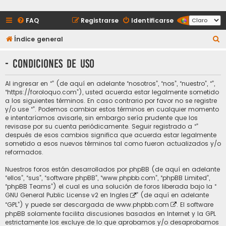
FAQ
Registrarse
Identificarse
B
Índice general
u
- Condiciones de uso
s
c
Al ingresar en “” (de aquí en adelante “nosotros”, “nos”, “nuestro”, “”,
a
“https://foroloquo.com”), usted acuerda estar legalmente sometido
a los siguientes términos. En caso contrario por favor no se registre
r
y/o use “”. Podemos cambiar estos términos en cualquier momento
e intentaríamos avisarle, sin embargo sería prudente que los
revisase por su cuenta periódicamente. Seguir registrado a “”
después de esos cambios significa que acuerda estar legalmente
sometido a esos nuevos términos tal como fueron actualizados y/o
reformados.
Nuestros foros están desarrollados por phpBB (de aquí en adelante
“ellos”, “sus”, “software phpBB”, “www.phpbb.com”, “phpBB Limited”,
“phpBB Teams”) el cual es una solución de foros liberada bajo la “
GNU General Public License v2 en Ingles
” (de aquí en adelante
“GPL”) y puede ser descargada de
www.phpbb.com
. El software
phpBB solamente facilita discusiones basadas en Internet y la GPL
estrictamente los excluye de lo que aprobamos y/o desaprobamos