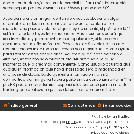
como conductas y/o contenido permisible. Para más información
sobre phpBB, por favor visite:
https://www.phpbb.com/
.
Acuerda no enviar ningun contenido abusivo, obsceno, vulgar,
difamatorio, indecente, amenazante, sexual o cualquier otro
material que pueda violar cualquier ley de su país, el país donde “”
está instalado o Leyes Internacionales. Hacer eso provocará que
sea inmediata y permanentemente expulsado y, si lo creemos
oportuno, con notificación a su Proveedor de Servicios de Internet.
Las direcciones IP de todos los envíos son registradas como ayuda
para reforzar estas condiciones. Acuerda que “” tiene derecho a
eliminar, editar, mover o cerrar cualquier tema en cualquier
momento que lo creamos conveniente. Como usuario acuerda que
cualquier información que haya ingresado será almacenada en
una base de datos. Dado que esta información no será
compartida con ninguna tercera parte sin su consentimiento, ni “” ni
phpBB podrán considerarse responsables por cualquier intento de
hacking que conlleve a que los datos sean comprometidos.
Índice general
Contáctanos
Borrar cookies
Flat Style by
Ian Bradley
Desarrollado por
phpBB
® Forum Software © phpBB Limited
Traducción al español por
phpBB España
Privacidad
|
Condiciones