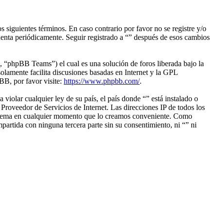
s siguientes términos. En caso contrario por favor no se registre y/o
uenta periódicamente. Seguir registrado a “” después de esos cambios
“phpBB Teams”) el cual es una solución de foros liberada bajo la
olamente facilita discusiones basadas en Internet y la GPL
B, por favor visite:
https://www.phpbb.com/
.
iolar cualquier ley de su país, el país donde “” está instalado o
roveedor de Servicios de Internet. Las direcciones IP de todos los
ier tema en cualquier momento que lo creamos conveniente. Como
rtida con ninguna tercera parte sin su consentimiento, ni “” ni