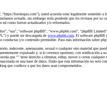
, “https://foroloquo.com”), usted acuerda estar legalmente sometido a lo
aríamos avisarle, sin embargo sería prudente que los revisase por su c
os tal como fueron actualizados y/o reformados.
“ellos”, “sus”, “software phpBB”, “www.phpbb.com”, “phpBB Limited”, 
GPL”) y puede ser descargada de
www.phpbb.com
. El software phpBB s
o conductas y/o contenido permisible. Para más información sobre phpB
rio, indecente, amenazante, sexual o cualquier otro material que pueda v
nentemente expulsado y, si lo creemos oportuno, con notificación a su P
cuerda que “” tiene derecho a eliminar, editar, mover o cerrar cualqu
macenada en una base de datos. Dado que esta información no será compa
king que conlleve a que los datos sean comprometidos.