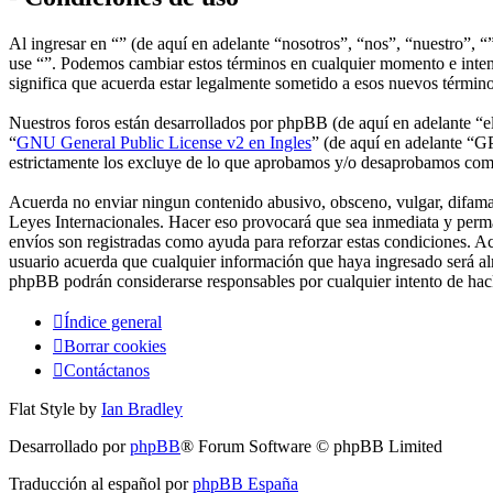
Al ingresar en “” (de aquí en adelante “nosotros”, “nos”, “nuestro”, “”
use “”. Podemos cambiar estos términos en cualquier momento e intent
significa que acuerda estar legalmente sometido a esos nuevos términ
Nuestros foros están desarrollados por phpBB (de aquí en adelante 
“
GNU General Public License v2 en Ingles
” (de aquí en adelante “
estrictamente los excluye de lo que aprobamos y/o desaprobamos com
Acuerda no enviar ningun contenido abusivo, obsceno, vulgar, difamato
Leyes Internacionales. Hacer eso provocará que sea inmediata y perma
envíos son registradas como ayuda para reforzar estas condiciones. A
usuario acuerda que cualquier información que haya ingresado será al
phpBB podrán considerarse responsables por cualquier intento de hac
Índice general
Borrar cookies
Contáctanos
Flat Style by
Ian Bradley
Desarrollado por
phpBB
® Forum Software © phpBB Limited
Traducción al español por
phpBB España