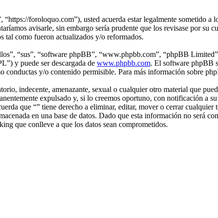
, “https://foroloquo.com”), usted acuerda estar legalmente sometido a lo
aríamos avisarle, sin embargo sería prudente que los revisase por su c
os tal como fueron actualizados y/o reformados.
“ellos”, “sus”, “software phpBB”, “www.phpbb.com”, “phpBB Limited”, 
GPL”) y puede ser descargada de
www.phpbb.com
. El software phpBB s
o conductas y/o contenido permisible. Para más información sobre phpB
rio, indecente, amenazante, sexual o cualquier otro material que pueda v
nentemente expulsado y, si lo creemos oportuno, con notificación a su P
cuerda que “” tiene derecho a eliminar, editar, mover o cerrar cualqu
macenada en una base de datos. Dado que esta información no será compa
king que conlleve a que los datos sean comprometidos.