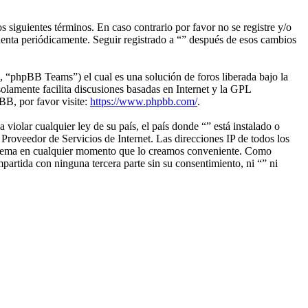
s siguientes términos. En caso contrario por favor no se registre y/o
uenta periódicamente. Seguir registrado a “” después de esos cambios
“phpBB Teams”) el cual es una solución de foros liberada bajo la
olamente facilita discusiones basadas en Internet y la GPL
B, por favor visite:
https://www.phpbb.com/
.
iolar cualquier ley de su país, el país donde “” está instalado o
roveedor de Servicios de Internet. Las direcciones IP de todos los
ier tema en cualquier momento que lo creamos conveniente. Como
rtida con ninguna tercera parte sin su consentimiento, ni “” ni