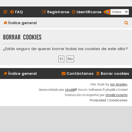
FAQ
Registrarse
Identificarse
B
Índice general
u
Borrar cookies
s
c
¿Estás seguro de querer borrar todas las cookies de este sitio?
a
r
Índice general
Contáctanos
Borrar cookies
Flat Style by
Ian Bradley
Desarrollado por
phpBB
® Forum Software © phpBB Limited
Traducción al español por
phpBB España
Privacidad
|
Condiciones