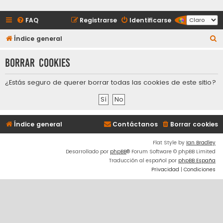
FAQ
Registrarse
Identificarse
B
Índice general
u
Borrar cookies
s
c
¿Estás seguro de querer borrar todas las cookies de este sitio?
a
r
Índice general
Contáctanos
Borrar cookies
Flat Style by
Ian Bradley
Desarrollado por
phpBB
® Forum Software © phpBB Limited
Traducción al español por
phpBB España
Privacidad
|
Condiciones