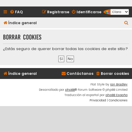
FAQ
Registrarse
Identificarse
B
Índice general
u
Borrar cookies
s
c
¿Estás seguro de querer borrar todas las cookies de este sitio?
a
r
Índice general
Contáctanos
Borrar cookies
Flat Style by
Ian Bradley
Desarrollado por
phpBB
® Forum Software © phpBB Limited
Traducción al español por
phpBB España
Privacidad
|
Condiciones