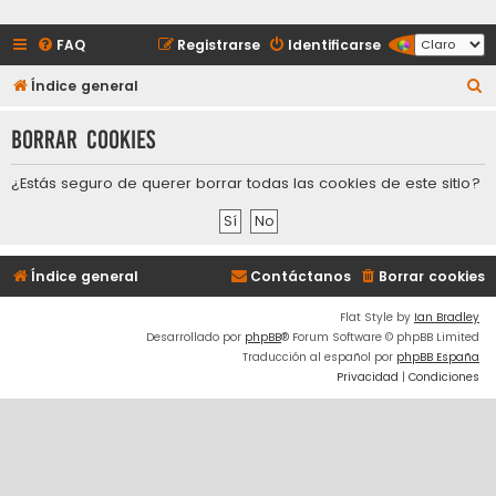
FAQ
Registrarse
Identificarse
B
Índice general
u
Borrar cookies
s
c
¿Estás seguro de querer borrar todas las cookies de este sitio?
a
r
Índice general
Contáctanos
Borrar cookies
Flat Style by
Ian Bradley
Desarrollado por
phpBB
® Forum Software © phpBB Limited
Traducción al español por
phpBB España
Privacidad
|
Condiciones