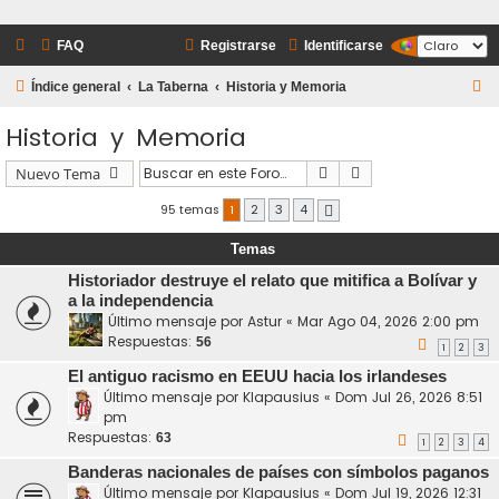
FAQ
Registrarse
Identificarse
B
Índice general
La Taberna
Historia y Memoria
u
Historia y Memoria
s
c
Buscar
Búsqueda avanzada
Nuevo Tema
a
95 temas
1
2
3
4
Siguiente
r
Temas
Historiador destruye el relato que mitifica a Bolívar y
a la independencia
Último mensaje por
Astur
«
Mar Ago 04, 2026 2:00 pm
Respuestas:
56
1
2
3
El antiguo racismo en EEUU hacia los irlandeses
Último mensaje por
Klapausius
«
Dom Jul 26, 2026 8:51
pm
Respuestas:
63
1
2
3
4
Banderas nacionales de países con símbolos paganos
Último mensaje por
Klapausius
«
Dom Jul 19, 2026 12:31