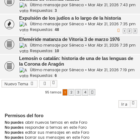
Último mensaje por
Séneca
«
Mar Abr 21, 2026 7:43 pm
Respuestas:
3
Expulsión de los judíos a lo largo de la historia
Último mensaje por
Séneca
«
Mar Abr 21, 2026 7:35 pm
Respuestas:
48
1
2
3
Efeméride matanza de Vitoria 3 de marzo 1976
Último mensaje por
Séneca
«
Mar Abr 21, 2026 7:28 pm
Respuestas:
10
Lemosín o catalán: historia de una de las lenguas de
la Corona de Aragón
Último mensaje por
Séneca
«
Mar Abr 21, 2026 7:19 pm
Respuestas:
6
Nuevo Tema
95 temas
1
2
3
4
Siguiente
Ir a
Permisos del foro
abrir nuevos temas en este Foro
No puedes
responder a temas en este Foro
No puedes
editar sus mensajes en este Foro
No puedes
borrar sus mensajes en este Foro
No puedes