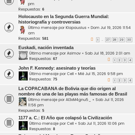
pm
Respuestas:
6
Holocausto en la Segunda Guerra Mundial:
historiografía y controversias
Último mensaje por
Klapausius
«
Dom Jul 19, 2026 11:54
am
Respuestas:
581
1
27
28
29
30
…
Euskadi, nación inventada
Último mensaje por
Asimov
«
Sab Jul 18, 2026 2:01 am
Respuestas:
67
1
2
3
4
John F. Kennedy: asesinato y teorías
Último mensaje por
Cell
«
Mié Jul 15, 2026 9:58 pm
Respuestas:
75
1
2
3
4
La COPACABANA de Bolivia que dio origen al
nombre de una de las playas más famosas de Brasil
Último mensaje por
Al3xM4gnu5_
«
Sab Jul 11, 2026
11:56 pm
Respuestas:
5
1177 a. C.: El Año que colapsó la Civilización
Último mensaje por
Cell
«
Sab Jul 11, 2026 10:06 pm
Respuestas:
8