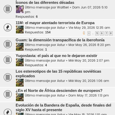
Íconos de las diferentes décadas
Último mensaje por
Waltteri
«
Dom Jun 07, 2026 5:10
pm
Respuestas:
6
11M: el mayor atentado terrorista de Europa
Último mensaje por
Astur
«
Vie May 29, 2026 12:35 am
Respuestas:
154
1
5
6
7
8
…
Guam: la dimensión transpacífica de la iberofonía
Último mensaje por
Astur
«
Mar May 26, 2026 8:20 pm
Respuestas:
1
Yugoslavia: el país al que no le dejaron existir
Último mensaje por
Astur
«
Mié May 20, 2026 2:07 pm
Respuestas:
4
Los estereotipos de las 15 repúblicas soviéticas
explicados
Último mensaje por
Astur
«
Mié May 20, 2026 1:06 am
¿En el Norte de África descienden de europeos?
Último mensaje por
Astur
«
Dom May 17, 2026 1:13 pm
Evolución de la Bandera de España, desde finales del
siglo XV hasta el presente
Último mensaje por
Astur
«
Vie May 15, 2026 1:10 am