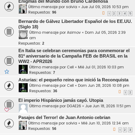
Enigmas del Mundo con Bruno Cardeñosa
Último mensaje por
solvia
«
Jue Jul 09, 2026 10:53 pm
Respuestas:
96
1
2
3
4
5
Bernardo de Gálvez Libertador Español de los EE.UU.
(Siglo 18)
Último mensaje por
Asimov
«
Dom Jul 05, 2026 2:39
am
Respuestas:
2
En Italia se celebran ceremonias para conmemorar el
81º aniversario de la Campaña FEB de BRASIL en la
WW2 - APR2026
Último mensaje por
Cell
«
Mié Jul 01, 2026 10:03 pm
Respuestas:
7
Asturias: el pequeño reino que inició la Reconquista
Último mensaje por
Cell
«
Dom Jun 28, 2026 10:08 pm
Respuestas:
36
1
2
El imperio Hispánico jamás cayó. Utopia
Último mensaje por
DGAE26
«
Jue Jun 18, 2026 11:51 pm
Pasajes del Terror! de Juan Antonio cebrian
Último mensaje por
solvia
«
Mié Jun 10, 2026 12:34 am
Respuestas:
56
1
2
3