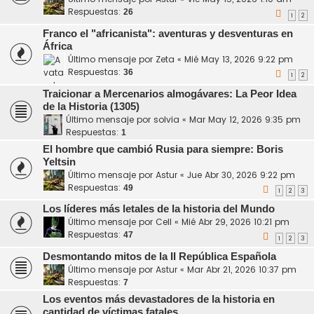
Respuestas:
26
1
2
Franco el "africanista": aventuras y desventuras en
África
Último mensaje por
Zeta
«
Mié May 13, 2026 9:22 pm
Respuestas:
36
1
2
Traicionar a Mercenarios almogávares: La Peor Idea
de la Historia (1305)
Último mensaje por
solvia
«
Mar May 12, 2026 9:35 pm
Respuestas:
1
El hombre que cambió Rusia para siempre: Boris
Yeltsin
Último mensaje por
Astur
«
Jue Abr 30, 2026 9:22 pm
Respuestas:
49
1
2
3
Los líderes más letales de la historia del Mundo
Último mensaje por
Cell
«
Mié Abr 29, 2026 10:21 pm
Respuestas:
47
1
2
3
Desmontando mitos de la II República Española
Último mensaje por
Astur
«
Mar Abr 21, 2026 10:37 pm
Respuestas:
7
Los eventos más devastadores de la historia en
cantidad de víctimas fatales