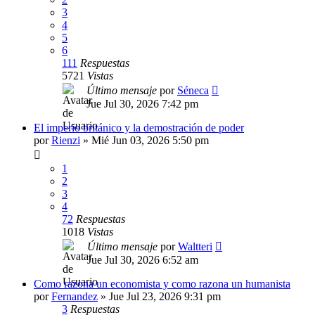
3
4
5
6
111
Respuestas
5721
Vistas
Último mensaje
por
Séneca
Jue Jul 30, 2026 7:42 pm
El imperio británico y la demostración de poder
por
Rienzi
»
Mié Jun 03, 2026 5:50 pm
1
2
3
4
72
Respuestas
1018
Vistas
Último mensaje
por
Waltteri
Jue Jul 30, 2026 6:52 am
Como razona un economista y como razona un humanista
por
Fernandez
»
Jue Jul 23, 2026 9:31 pm
3
Respuestas