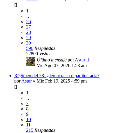
1
…
26
27
28
29
30
596
Respuestas
22800
Vistas
Último mensaje
por
Astur
Vie Ago 07, 2026 1:53 am
Régimen del 78: ¿democracia o partitocracia?
por
Astur
»
Mié Feb 19, 2025 4:59 pm
1
…
7
8
9
10
11
215
Respuestas