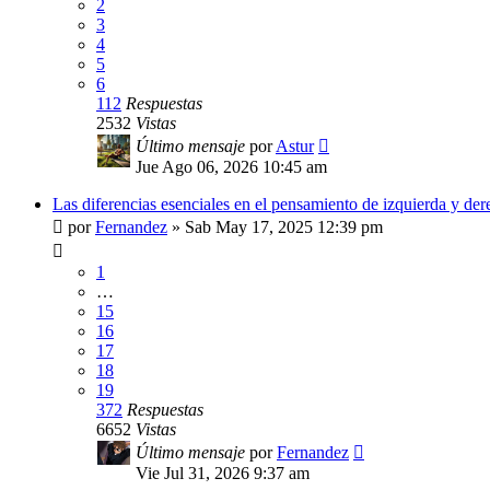
2
3
4
5
6
112
Respuestas
2532
Vistas
Último mensaje
por
Astur
Jue Ago 06, 2026 10:45 am
Las diferencias esenciales en el pensamiento de izquierda y der
por
Fernandez
»
Sab May 17, 2025 12:39 pm
1
…
15
16
17
18
19
372
Respuestas
6652
Vistas
Último mensaje
por
Fernandez
Vie Jul 31, 2026 9:37 am