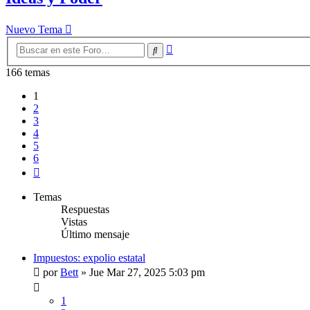
Nuevo Tema
Búsqueda
Buscar
avanzada
166 temas
1
2
3
4
5
6
Siguiente
Temas
Respuestas
Vistas
Último mensaje
Impuestos: expolio estatal
por
Bett
»
Jue Mar 27, 2025 5:03 pm
1