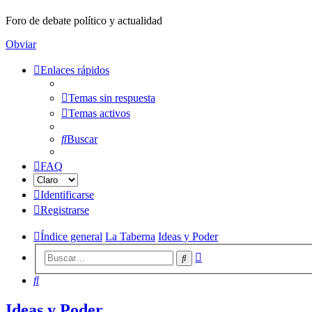
Foro de debate político y actualidad
Obviar
Enlaces rápidos
Temas sin respuesta
Temas activos
Buscar
FAQ
Identificarse
Registrarse
Índice general
La Taberna
Ideas y Poder
Búsqueda
Buscar
avanzada
Buscar
Ideas y Poder