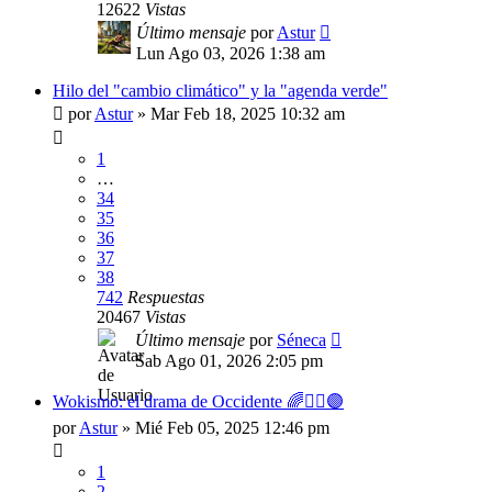
12622
Vistas
Último mensaje
por
Astur
Lun Ago 03, 2026 1:38 am
Hilo del "cambio climático" y la "agenda verde"
por
Astur
»
Mar Feb 18, 2025 10:32 am
1
…
34
35
36
37
38
742
Respuestas
20467
Vistas
Último mensaje
por
Séneca
Sab Ago 01, 2026 2:05 pm
Wokismo: el drama de Occidente 🌈✊🏿🟣
por
Astur
»
Mié Feb 05, 2025 12:46 pm
1
2