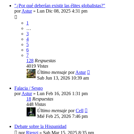
"¿Por qué deberían existir las élites globalistas?"
por
Astur
»
Lun Dic 08, 2025 4:31 pm
1
…
3
4
5
6
7
128
Respuestas
4019
Vistas
Último mensaje
por
Astur
Sab Jun 13, 2026 10:39 am
Falacia / Sesgo
por
Astur
»
Lun Feb 16, 2026 1:31 pm
18
Respuestas
448
Vistas
Último mensaje
por
Cell
Mié Feb 25, 2026 7:46 pm
Debate sobre la Hispanidad
por
Rienzi
»
Sab Mar 15, 2025 8:35 pm