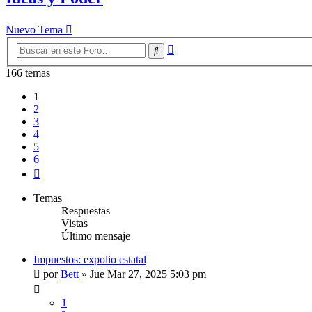
Nuevo Tema
Búsqueda
Buscar
avanzada
166 temas
1
2
3
4
5
6
Siguiente
Temas
Respuestas
Vistas
Último mensaje
Impuestos: expolio estatal
por
Bett
»
Jue Mar 27, 2025 5:03 pm
1