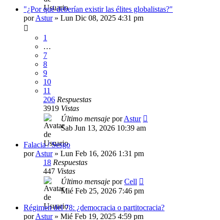
"¿Por qué deberían existir las élites globalistas?"
por
Astur
»
Lun Dic 08, 2025 4:31 pm
1
…
7
8
9
10
11
206
Respuestas
3919
Vistas
Último mensaje
por
Astur
Sab Jun 13, 2026 10:39 am
Falacia / Sesgo
por
Astur
»
Lun Feb 16, 2026 1:31 pm
18
Respuestas
447
Vistas
Último mensaje
por
Cell
Mié Feb 25, 2026 7:46 pm
Régimen del 78: ¿democracia o partitocracia?
por
Astur
»
Mié Feb 19, 2025 4:59 pm