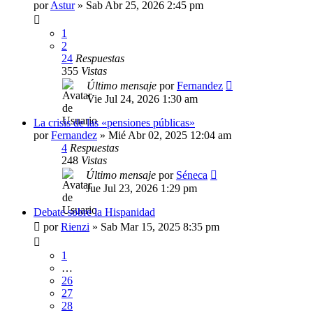
por
Astur
»
Sab Abr 25, 2026 2:45 pm
1
2
24
Respuestas
355
Vistas
Último mensaje
por
Fernandez
Vie Jul 24, 2026 1:30 am
La crisis de las «pensiones públicas»
por
Fernandez
»
Mié Abr 02, 2025 12:04 am
4
Respuestas
248
Vistas
Último mensaje
por
Séneca
Jue Jul 23, 2026 1:29 pm
Debate sobre la Hispanidad
por
Rienzi
»
Sab Mar 15, 2025 8:35 pm
1
…
26
27
28