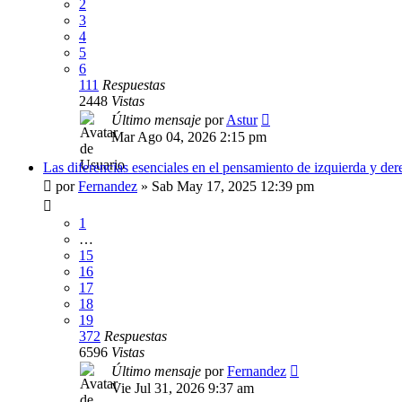
2
3
4
5
6
111
Respuestas
2448
Vistas
Último mensaje
por
Astur
Mar Ago 04, 2026 2:15 pm
Las diferencias esenciales en el pensamiento de izquierda y der
por
Fernandez
»
Sab May 17, 2025 12:39 pm
1
…
15
16
17
18
19
372
Respuestas
6596
Vistas
Último mensaje
por
Fernandez
Vie Jul 31, 2026 9:37 am