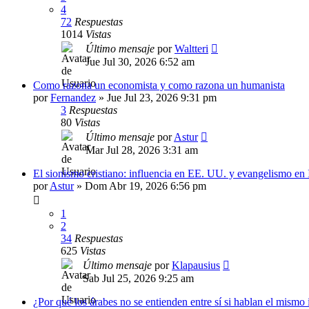
4
72
Respuestas
1014
Vistas
Último mensaje
por
Waltteri
Jue Jul 30, 2026 6:52 am
Como razona un economista y como razona un humanista
por
Fernandez
»
Jue Jul 23, 2026 9:31 pm
3
Respuestas
80
Vistas
Último mensaje
por
Astur
Mar Jul 28, 2026 3:31 am
El sionismo cristiano: influencia en EE. UU. y evangelismo en
por
Astur
»
Dom Abr 19, 2026 6:56 pm
1
2
34
Respuestas
625
Vistas
Último mensaje
por
Klapausius
Sab Jul 25, 2026 9:25 am
¿Por qué los árabes no se entienden entre sí si hablan el mismo