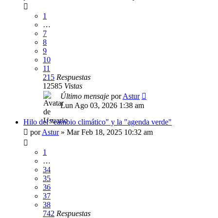
1
…
7
8
9
10
11
215
Respuestas
12585
Vistas
Último mensaje
por
Astur
Lun Ago 03, 2026 1:38 am
Hilo del "cambio climático" y la "agenda verde"
por
Astur
»
Mar Feb 18, 2025 10:32 am
1
…
34
35
36
37
38
742
Respuestas