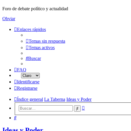
Foro de debate político y actualidad
Obviar
Enlaces rápidos
Temas sin respuesta
Temas activos
Buscar
FAQ
Identificarse
Registrarse
Índice general
La Taberna
Ideas y Poder
Búsqueda
Buscar
avanzada
Buscar
Ideas y Poder