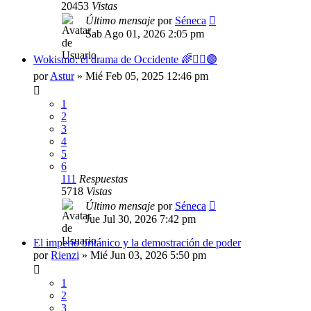
20453
Vistas
Último mensaje
por
Séneca
Sab Ago 01, 2026 2:05 pm
Wokismo: el drama de Occidente 🌈✊🏿🟣
por
Astur
»
Mié Feb 05, 2025 12:46 pm
1
2
3
4
5
6
111
Respuestas
5718
Vistas
Último mensaje
por
Séneca
Jue Jul 30, 2026 7:42 pm
El imperio británico y la demostración de poder
por
Rienzi
»
Mié Jun 03, 2026 5:50 pm
1
2
3