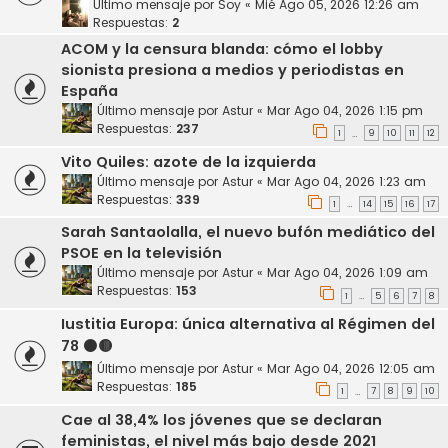
Último mensaje por
Soy
«
Mié Ago 05, 2026 12:26 am
Respuestas:
2
ACOM y la censura blanda: cómo el lobby
sionista presiona a medios y periodistas en
España
Último mensaje por
Astur
«
Mar Ago 04, 2026 1:15 pm
Respuestas:
237
1
9
10
11
12
…
Vito Quiles: azote de la izquierda
Último mensaje por
Astur
«
Mar Ago 04, 2026 1:23 am
Respuestas:
339
1
14
15
16
17
…
Sarah Santaolalla, el nuevo bufón mediático del
PSOE en la televisión
Último mensaje por
Astur
«
Mar Ago 04, 2026 1:09 am
Respuestas:
153
1
5
6
7
8
…
Iustitia Europa: única alternativa al Régimen del
78 ⚫️🟡
Último mensaje por
Astur
«
Mar Ago 04, 2026 12:05 am
Respuestas:
185
1
7
8
9
10
…
Cae al 38,4% los jóvenes que se declaran
feministas, el nivel más bajo desde 2021