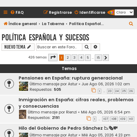
FAQ
Registrarse
Identificarse
B
Índice general
La Taberna
Política Española y Sucesos
u
Política Española y Sucesos
s
Buscar
Búsqueda avanzada
Nuevo Tema
c
a
Página
1
de
15
426 temas
1
2
3
4
5
…
15
Siguiente
r
Temas
Pensiones en España: ruptura generacional
Último mensaje por
Astur
«
Jue Ago 06, 2026 1:02 am
Respuestas:
505
1
23
24
25
26
…
Inmigración en España: cifras reales, problemas
y consecuencias
Último mensaje por
Rienzi
«
Mié Ago 05, 2026 6:54 pm
Respuestas:
2191
1
107
108
109
110
…
Hilo del Gobierno de Pedro Sánchez 📉🗞️💸
Último mensaje por
Astur
«
Mié Ago 05, 2026 4:23 pm