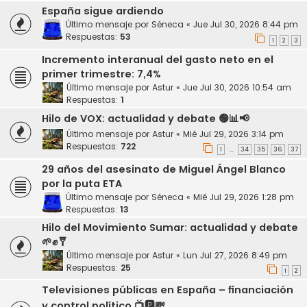
España sigue ardiendo
Último mensaje por
Séneca
«
Jue Jul 30, 2026 8:44 pm
Respuestas:
53
1
2
3
Incremento interanual del gasto neto en el
primer trimestre: 7,4%
Último mensaje por
Astur
«
Jue Jul 30, 2026 10:54 am
Respuestas:
1
Hilo de VOX: actualidad y debate 🟢📊📢
Último mensaje por
Astur
«
Mié Jul 29, 2026 3:14 pm
Respuestas:
722
1
34
35
36
37
…
29 años del asesinato de Miguel Ángel Blanco
por la puta ETA
Último mensaje por
Séneca
«
Mié Jul 29, 2026 1:28 pm
Respuestas:
13
Hilo del Movimiento Sumar: actualidad y debate
🌱✊🩼
Último mensaje por
Astur
«
Lun Jul 27, 2026 8:49 pm
Respuestas:
25
1
2
Televisiones públicas en España – financiación
y control político 📺🅿️💸