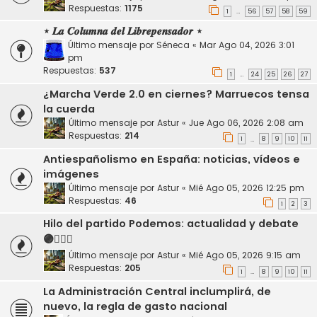
Respuestas:
1175
1
56
57
58
59
…
⋆ 𝑳𝒂 𝑪𝒐𝒍𝒖𝒎𝒏𝒂 𝒅𝒆𝒍 𝑳𝒊𝒃𝒓𝒆𝒑𝒆𝒏𝒔𝒂𝒅𝒐𝒓 ⋆
Último mensaje por
Séneca
«
Mar Ago 04, 2026 3:01
pm
Respuestas:
537
1
24
25
26
27
…
¿Marcha Verde 2.0 en ciernes? Marruecos tensa
la cuerda
Último mensaje por
Astur
«
Jue Ago 06, 2026 2:08 am
Respuestas:
214
1
8
9
10
11
…
Antiespañolismo en España: noticias, vídeos e
imágenes
Último mensaje por
Astur
«
Mié Ago 05, 2026 12:25 pm
Respuestas:
46
1
2
3
Hilo del partido Podemos: actualidad y debate
🟣🏳️‍🌈✊
Último mensaje por
Astur
«
Mié Ago 05, 2026 9:15 am
Respuestas:
205
1
8
9
10
11
…
La Administración Central inclumplirá, de
nuevo, la regla de gasto nacional