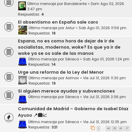
Último mensaje por
Bandeirante
«
Dom Ago 02, 2026
3:47 pm
Respuestas:
4
El absentismo en España sale caro
Último mensaje por
Astur
«
Sab Ago 01, 2026 11:59 pm
Respuestas:
16
Espana, no es como hora de dejar de ir de
socialistas, modernos, woke? Es que ya ir de
woke ya se os sale de las manos
Último mensaje por
Séneca
«
Sab Ago 01, 2026 1:24 pm
Respuestas:
14
Urge una reforma de la Ley del Menor
Último mensaje por
Asimov
«
Vie Jul 31, 2026 11:30 pm
Respuestas:
19
Si alguien merece ayudas y subvenciones
Último mensaje por
Séneca
«
Vie Jul 31, 2026 2:06 pm
Comunidad de Madrid – Gobierno de Isabel Díaz
Ayuso 📍🏙️📈
Último mensaje por
Séneca
«
Vie Jul 31, 2026 12:35 pm
Respuestas:
321
1
14
15
16
17
…