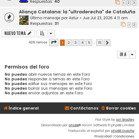
Respuestas:
40
1
2
3
Aliança Catalana: la "ultraderecha" de Cataluña
Último mensaje por
Astur
«
Jue Jul 23, 2026 4:11 am
Respuestas:
31
1
2
Nuevo Tema
Página
1
de
15
426 temas
1
2
3
4
5
…
15
Siguiente
Ir a
Permisos del foro
No puedes
abrir nuevos temas en este Foro
No puedes
responder a temas en este Foro
No puedes
editar sus mensajes en este Foro
No puedes
borrar sus mensajes en este Foro
No puedes
enviar adjuntos en este Foro
Índice general
Contáctanos
Borrar cookies
Flat Style by
Ian Bradley
Desarrollado por
phpBB
® Forum Software © phpBB Limited
Traducción al español por
phpBB España
Privacidad
|
Condiciones