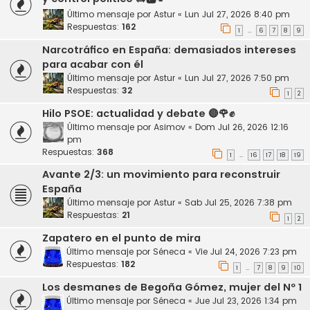
Último mensaje por
Astur
«
Lun Jul 27, 2026 8:40 pm
Respuestas:
162
1
6
7
8
9
…
Narcotráfico en España: demasiados intereses
para acabar con él
Último mensaje por
Astur
«
Lun Jul 27, 2026 7:50 pm
Respuestas:
32
1
2
Hilo PSOE: actualidad y debate 🔴🌹✊
Último mensaje por
Asimov
«
Dom Jul 26, 2026 12:16
pm
Respuestas:
368
1
16
17
18
19
…
Avante 2/3: un movimiento para reconstruir
España
Último mensaje por
Astur
«
Sab Jul 25, 2026 7:38 pm
Respuestas:
21
1
2
Zapatero en el punto de mira
Último mensaje por
Séneca
«
Vie Jul 24, 2026 7:23 pm
Respuestas:
182
1
7
8
9
10
…
Los desmanes de Begoña Gómez, mujer del Nº 1
Último mensaje por
Séneca
«
Jue Jul 23, 2026 1:34 pm