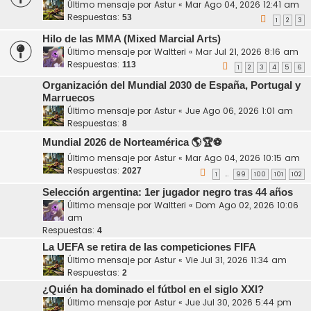
Último mensaje por
Astur
«
Mar Ago 04, 2026 12:41 am
Respuestas:
53
1
2
3
Hilo de las MMA (Mixed Marcial Arts)
Último mensaje por
Waltteri
«
Mar Jul 21, 2026 8:16 am
Respuestas:
113
1
2
3
4
5
6
Organización del Mundial 2030 de España, Portugal y
Marruecos
Último mensaje por
Astur
«
Jue Ago 06, 2026 1:01 am
Respuestas:
8
Mundial 2026 de Norteamérica 🌎🏆⚽
Último mensaje por
Astur
«
Mar Ago 04, 2026 10:15 am
Respuestas:
2027
1
99
100
101
102
…
Selección argentina: 1er jugador negro tras 44 años
Último mensaje por
Waltteri
«
Dom Ago 02, 2026 10:06
am
Respuestas:
4
La UEFA se retira de las competiciones FIFA
Último mensaje por
Astur
«
Vie Jul 31, 2026 11:34 am
Respuestas:
2
¿Quién ha dominado el fútbol en el siglo XXI?
Último mensaje por
Astur
«
Jue Jul 30, 2026 5:44 pm