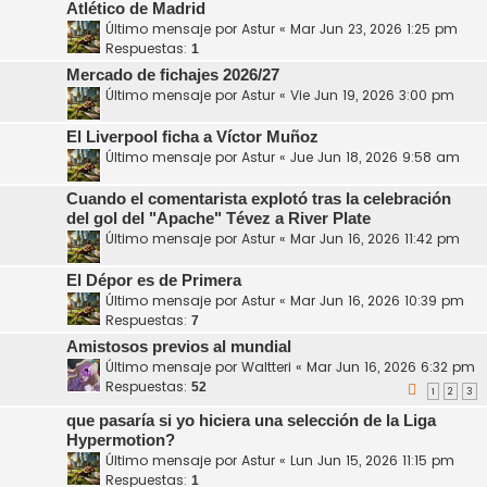
Atlético de Madrid
Último mensaje por
Astur
«
Mar Jun 23, 2026 1:25 pm
Respuestas:
1
Mercado de fichajes 2026/27
Último mensaje por
Astur
«
Vie Jun 19, 2026 3:00 pm
El Liverpool ficha a Víctor Muñoz
Último mensaje por
Astur
«
Jue Jun 18, 2026 9:58 am
Cuando el comentarista explotó tras la celebración
del gol del "Apache" Tévez a River Plate
Último mensaje por
Astur
«
Mar Jun 16, 2026 11:42 pm
El Dépor es de Primera
Último mensaje por
Astur
«
Mar Jun 16, 2026 10:39 pm
Respuestas:
7
Amistosos previos al mundial
Último mensaje por
Waltteri
«
Mar Jun 16, 2026 6:32 pm
Respuestas:
52
1
2
3
que pasaría si yo hiciera una selección de la Liga
Hypermotion?
Último mensaje por
Astur
«
Lun Jun 15, 2026 11:15 pm
Respuestas:
1