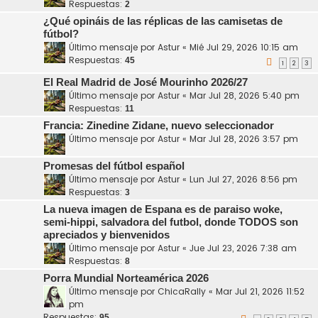
Respuestas:
2
¿Qué opináis de las réplicas de las camisetas de
fútbol?
Último mensaje por
Astur
«
Mié Jul 29, 2026 10:15 am
Respuestas:
45
1
2
3
El Real Madrid de José Mourinho 2026/27
Último mensaje por
Astur
«
Mar Jul 28, 2026 5:40 pm
Respuestas:
11
Francia: Zinedine Zidane, nuevo seleccionador
Último mensaje por
Astur
«
Mar Jul 28, 2026 3:57 pm
Promesas del fútbol español
Último mensaje por
Astur
«
Lun Jul 27, 2026 8:56 pm
Respuestas:
3
La nueva imagen de Espana es de paraiso woke,
semi-hippi, salvadora del futbol, donde TODOS son
apreciados y bienvenidos
Último mensaje por
Astur
«
Jue Jul 23, 2026 7:38 am
Respuestas:
8
Porra Mundial Norteamérica 2026
Último mensaje por
ChicaRally
«
Mar Jul 21, 2026 11:52
pm
Respuestas:
95