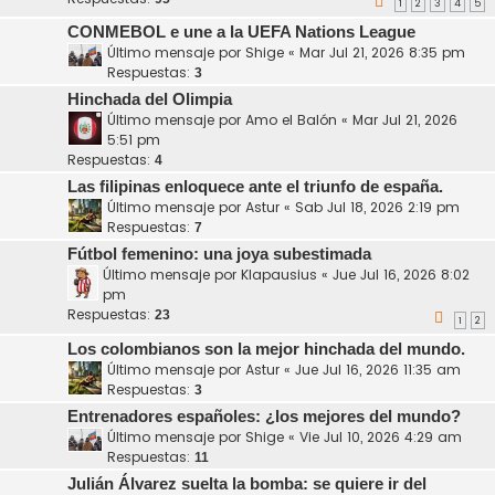
1
2
3
4
5
CONMEBOL e une a la UEFA Nations League
Último mensaje por
Shige
«
Mar Jul 21, 2026 8:35 pm
Respuestas:
3
Hinchada del Olimpia
Último mensaje por
Amo el Balón
«
Mar Jul 21, 2026
5:51 pm
Respuestas:
4
Las filipinas enloquece ante el triunfo de españa.
Último mensaje por
Astur
«
Sab Jul 18, 2026 2:19 pm
Respuestas:
7
Fútbol femenino: una joya subestimada
Último mensaje por
Klapausius
«
Jue Jul 16, 2026 8:02
pm
Respuestas:
23
1
2
Los colombianos son la mejor hinchada del mundo.
Último mensaje por
Astur
«
Jue Jul 16, 2026 11:35 am
Respuestas:
3
Entrenadores españoles: ¿los mejores del mundo?
Último mensaje por
Shige
«
Vie Jul 10, 2026 4:29 am
Respuestas:
11
Julián Álvarez suelta la bomba: se quiere ir del