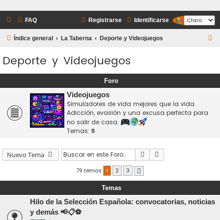
FAQ
Registrarse
Identificarse
B
Índice general
La Taberna
Deporte y Videojuegos
u
Deporte y Videojuegos
s
c
Foro
a
Videojuegos
r
Simuladores de vida mejores que la vida.
Adicción, evasión y una excusa perfecta para
no salir de casa.
Temas:
9
Buscar
Búsqueda avanzada
Nuevo Tema
79 temas
1
2
3
Siguiente
Temas
Hilo de la Selección Española: convocatorias, noticias
y demás 📢📋⚽️