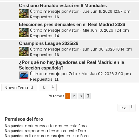
Cristiano Ronaldo estará en 6 Mundiales
Último mensaje por
Astur
«
Jue Jun 11, 2026 12:57 am
Respuestas:
16
Elecciones presidenciales en el Real Madrid 2026
Último mensaje por
Astur
«
Mié Jun 10, 2026 1:24 pm
Respuestas:
14
Champions League 2025/26
Último mensaje por
Astur
«
Lun Jun 08, 2026 10:14 pm
Respuestas:
16
¿Por qué no hay jugadores del Real Madrid en la
Selección española?
Último mensaje por
Zeta
«
Mar Jun 02, 2026 3:00 pm
Respuestas:
11
Nuevo Tema
79 temas
1
2
3
Siguiente
Ir a
Permisos del foro
abrir nuevos temas en este Foro
No puedes
responder a temas en este Foro
No puedes
editar sus mensajes en este Foro
No puedes