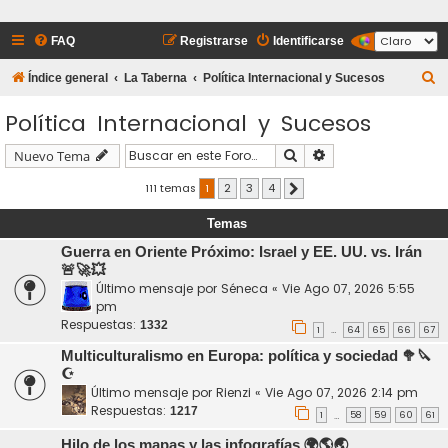
FAQ
Registrarse
Identificarse
B
Índice general
La Taberna
Política Internacional y Sucesos
u
Política Internacional y Sucesos
s
c
Buscar
Búsqueda avanzada
Nuevo Tema
a
111 temas
1
2
3
4
Siguiente
r
Temas
Guerra en Oriente Próximo: Israel y EE. UU. vs. Irán
🚨🚀💥
Último mensaje por
Séneca
«
Vie Ago 07, 2026 5:55
pm
Respuestas:
1332
1
64
65
66
67
…
Multiculturalismo en Europa: política y sociedad 🥦🔪
☪️
Último mensaje por
Rienzi
«
Vie Ago 07, 2026 2:14 pm
Respuestas:
1217
1
58
59
60
61
…
Hilo de los mapas y las infografías 🌍🌎🌏