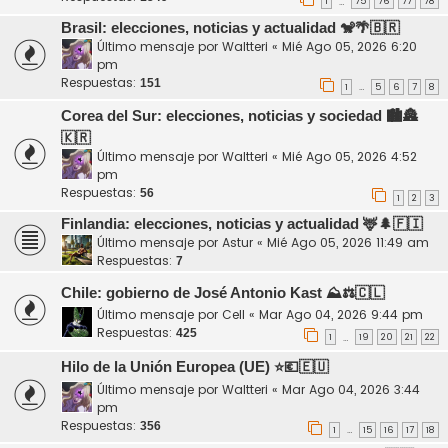
1
75
76
77
78
…
Brasil: elecciones, noticias y actualidad 🐒🌴🇧🇷
Último mensaje por
Waltteri
«
Mié Ago 05, 2026 6:20
pm
Respuestas:
151
1
5
6
7
8
…
Corea del Sur: elecciones, noticias y sociedad 🏙️🏯
🇰🇷
Último mensaje por
Waltteri
«
Mié Ago 05, 2026 4:52
pm
Respuestas:
56
1
2
3
Finlandia: elecciones, noticias y actualidad 🦌🌲🇫🇮
Último mensaje por
Astur
«
Mié Ago 05, 2026 11:49 am
Respuestas:
7
Chile: gobierno de José Antonio Kast ⛰️⚖️🇨🇱
Último mensaje por
Cell
«
Mar Ago 04, 2026 9:44 pm
Respuestas:
425
1
19
20
21
22
…
Hilo de la Unión Europea (UE) ⭐💶🇪🇺
Último mensaje por
Waltteri
«
Mar Ago 04, 2026 3:44
pm
Respuestas:
356
1
15
16
17
18
…