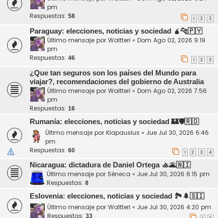
pm
Respuestas:
58
1
2
3
Paraguay: elecciones, noticias y sociedad 🧉🐆🇵🇾
Último mensaje por
Waltteri
«
Dom Ago 02, 2026 9:19
pm
Respuestas:
46
1
2
3
¿Que tan seguros son los países del Mundo para
viajar?, recomendaciones del gobierno de Australia
Último mensaje por
Waltteri
«
Dom Ago 02, 2026 7:56
pm
Respuestas:
16
Rumanía: elecciones, noticias y sociedad 🏰🛡️🇷🇴
Último mensaje por
Klapausius
«
Jue Jul 30, 2026 6:46
pm
Respuestas:
60
1
2
3
4
Nicaragua: dictadura de Daniel Ortega 🚣🌋🇳🇮
Último mensaje por
Séneca
«
Jue Jul 30, 2026 6:15 pm
Respuestas:
8
Eslovenia: elecciones, noticias y sociedad 🏞️🌲🇸🇮
Último mensaje por
Waltteri
«
Jue Jul 30, 2026 4:20 pm
Respuestas:
33