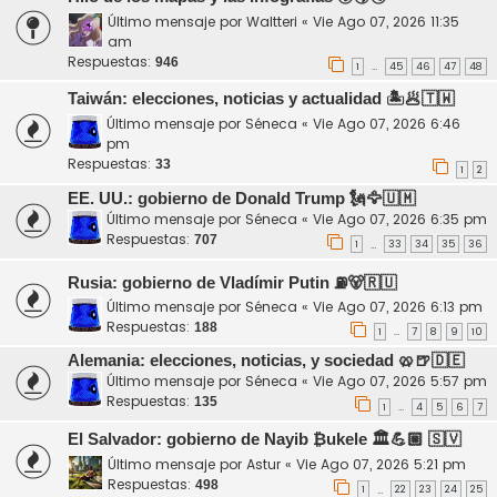
Último mensaje por
Waltteri
«
Vie Ago 07, 2026 11:35
am
Respuestas:
946
1
45
46
47
48
…
Taiwán: elecciones, noticias y actualidad 🏝️🥟🇹🇼
Último mensaje por
Séneca
«
Vie Ago 07, 2026 6:46
pm
Respuestas:
33
1
2
EE. UU.: gobierno de Donald Trump 🗽🦅🇺🇲
Último mensaje por
Séneca
«
Vie Ago 07, 2026 6:35 pm
Respuestas:
707
1
33
34
35
36
…
Rusia: gobierno de Vladímir Putin ⛽️🐻🇷🇺
Último mensaje por
Séneca
«
Vie Ago 07, 2026 6:13 pm
Respuestas:
188
1
7
8
9
10
…
Alemania: elecciones, noticias, y sociedad 🥨🍺🇩🇪
Último mensaje por
Séneca
«
Vie Ago 07, 2026 5:57 pm
Respuestas:
135
1
4
5
6
7
…
El Salvador: gobierno de Nayib ₿ukele 🏛️💪🏼 🇸🇻
Último mensaje por
Astur
«
Vie Ago 07, 2026 5:21 pm
Respuestas:
498
1
22
23
24
25
…