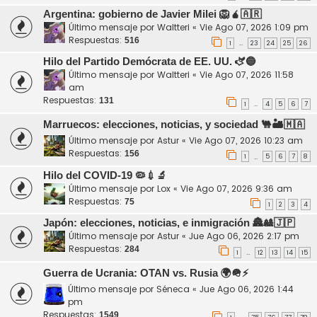
Argentina: gobierno de Javier Milei 🦁🧉🇦🇷
Último mensaje por
Waltteri
«
Vie Ago 07, 2026 1:09 pm
Respuestas:
516
1
23
24
25
26
…
Hilo del Partido Demócrata de EE. UU. 🫏🔵
Último mensaje por
Waltteri
«
Vie Ago 07, 2026 11:58
am
Respuestas:
131
1
4
5
6
7
…
Marruecos: elecciones, noticias, y sociedad 🐫🏜️🇲🇦
Último mensaje por
Astur
«
Vie Ago 07, 2026 10:23 am
Respuestas:
156
1
5
6
7
8
…
Hilo del COVID-19 🦠💉🔬
Último mensaje por
Lox
«
Vie Ago 07, 2026 9:36 am
Respuestas:
75
1
2
3
4
Japón: elecciones, noticias, e inmigración 🏯🎎🇯🇵
Último mensaje por
Astur
«
Jue Ago 06, 2026 2:17 pm
Respuestas:
284
1
12
13
14
15
…
Guerra de Ucrania: OTAN vs. Rusia 🌍🪖⚡
Último mensaje por
Séneca
«
Jue Ago 06, 2026 1:44
pm
Respuestas:
1549