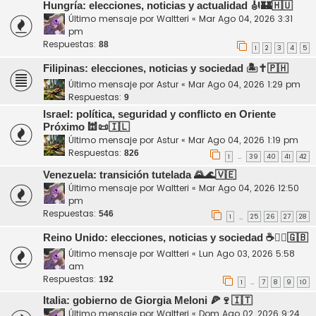
Hungría: elecciones, noticias y actualidad 🎻🏰🇭🇺
Último mensaje por
Waltteri
«
Mar Ago 04, 2026 3:31
pm
Respuestas:
88
1
2
3
4
5
Filipinas: elecciones, noticias y sociedad 🏝️✝️🇵🇭
Último mensaje por
Astur
«
Mar Ago 04, 2026 1:29 pm
Respuestas:
9
Israel: política, seguridad y conflicto en Oriente
Próximo 🕍📜🇮🇱
Último mensaje por
Astur
«
Mar Ago 04, 2026 1:19 pm
Respuestas:
826
1
39
40
41
42
…
Venezuela: transición tutelada 🌄🌊🇻🇪
Último mensaje por
Waltteri
«
Mar Ago 04, 2026 12:50
pm
Respuestas:
546
1
25
26
27
28
…
Reino Unido: elecciones, noticias y sociedad ☕💂‍♂️🇬🇧
Último mensaje por
Waltteri
«
Lun Ago 03, 2026 5:58
am
Respuestas:
192
1
7
8
9
10
…
Italia: gobierno de Giorgia Meloni 🍕🍷🇮🇹
Último mensaje por
Waltteri
«
Dom Ago 02, 2026 9:24