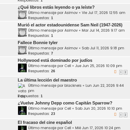
Respuestas:
1
¿Qué libros estás leyendo o ya leíste?
Último mensaje por
Asimov
«
Vie Jul 17, 2026 12:55 am
Respuestas:
1
Murió el actor estadounidense Sam Neil (1947-2026)
Último mensaje por
Asimov
«
Mar Jul 14, 2026 9:17 am
Respuestas:
1
Fallece Bonnie tyler
Último mensaje por
Asimov
«
Sab Jul 11, 2026 9:18 pm
Respuestas:
7
Hollywood está dominado por judíos
Último mensaje por
Cell
«
Jue Jun 25, 2026 10:09 pm
Respuestas:
26
1
2
La última lección del maestro
Último mensaje por
blackneis
«
Lun Jun 22, 2026 9:44
pm
Respuestas:
1
¿Vuelve Johnny Depp como Capitán Sparrow?
Último mensaje por
Cell
«
Sab Jun 20, 2026 10:10 pm
Respuestas:
23
1
2
El fracaso del cine español
Último mensaje por
Cell
«
Mié Jun 17, 2026 10:24 pm