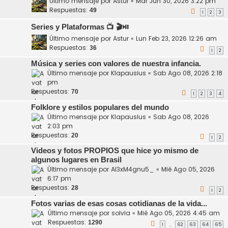
Último mensaje por
Astur
«
Mar Jun 30, 2026 3:22 pm
Respuestas:
49
1
2
3
Series y Plataformas 📺 🎬⏯️
Último mensaje por
Astur
«
Lun Feb 23, 2026 12:26 am
Respuestas:
36
1
2
Música y series con valores de nuestra infancia.
Último mensaje por
Klapausius
«
Sab Ago 08, 2026 2:18
pm
Respuestas:
70
1
2
3
4
Folklore y estilos populares del mundo
Último mensaje por
Klapausius
«
Sab Ago 08, 2026
2:03 pm
Respuestas:
20
1
2
Videos y fotos PROPIOS que hice yo mismo de
algunos lugares en Brasil
Último mensaje por
Al3xM4gnu5_
«
Mié Ago 05, 2026
6:17 pm
Respuestas:
28
1
2
Fotos varias de esas cosas cotidianas de la vida...
Último mensaje por
solvia
«
Mié Ago 05, 2026 4:45 am
Respuestas:
1290
1
62
63
64
65
…