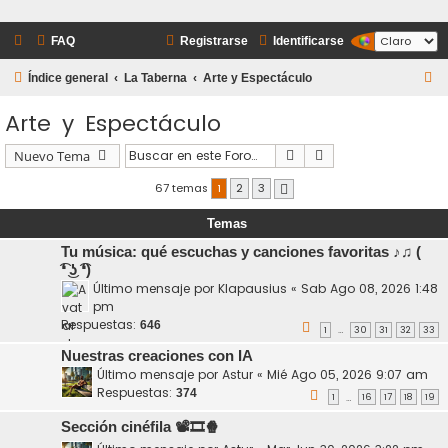
FAQ
Registrarse
Identificarse
B
Índice general
La Taberna
Arte y Espectáculo
u
Arte y Espectáculo
s
c
Buscar
Búsqueda avanzada
Nuevo Tema
a
67 temas
1
2
3
Siguiente
r
Temas
Tu música: qué escuchas y canciones favoritas ♪♫ (
͡❛ ͜ʖ ͡❛)
Último mensaje por
Klapausius
«
Sab Ago 08, 2026 1:48
pm
Respuestas:
646
1
30
31
32
33
…
Nuestras creaciones con IA
Último mensaje por
Astur
«
Mié Ago 05, 2026 9:07 am
Respuestas:
374
1
16
17
18
19
…
Sección cinéfila 📽️🎞️🍿