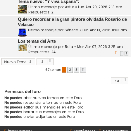
Tema nuevo: "Y viva España":
Último mensaje por
Astur
«
Lun Abr 20, 2026 2:13 am
Respuestas:
2
Quiero recordar a la gran pintora olvidada Rosario de
Velasco
Último mensaje por
Séneca
«
Lun Abr 13, 2026 11:03 am
Los temas del Arte
Último mensaje por
Rula
«
Mar Abr 07, 2026 3:25 pm
Respuestas:
24
1
2
Nuevo Tema
67 temas
1
2
3
Siguiente
Ir a
Permisos del foro
abrir nuevos temas en este Foro
No puedes
responder a temas en este Foro
No puedes
editar sus mensajes en este Foro
No puedes
borrar sus mensajes en este Foro
No puedes
enviar adjuntos en este Foro
No puedes