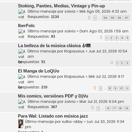
Stoking, Panties, Medias, Vintage y Pin-up
Último mensaje por
solvia
«
Mié Ago 05, 2026 4:33 am
Respuestas:
1134
1
54
55
56
57
…
IberFolc
Último mensaje por
solvia
«
Dom Ago 02, 2026 1:59 am
Respuestas:
93
1
2
3
4
5
La belleza de la música clásica 🎻🎹
Último mensaje por
Klapausius
«
Jue Jul 23, 2026 10:54
am
Respuestas:
51
1
2
3
El Manga de LoQUo
Último mensaje por
Klapausius
«
Mié Jul 22, 2026 9:17
am
Respuestas:
210
1
8
9
10
11
…
Mis comics, versiónes PDF y DjVu
Último mensaje por
solvia
«
Mar Jul 21, 2026 9:04 pm
Respuestas:
367
1
16
17
18
19
…
Para Wal: Listado con música jazz
Último mensaje por
xutka-obby
«
Lun Jul 20, 2026 11:34
pm