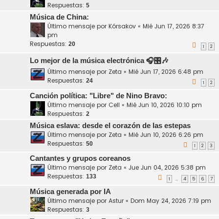
Respuestas:
5
Música de China:
Último mensaje por
Kórsakov
«
Mié Jun 17, 2026 8:37
pm
Respuestas:
20
1
2
Lo mejor de la música electrónica 🎧🎛️🎶
Último mensaje por
Zeta
«
Mié Jun 17, 2026 6:48 pm
Respuestas:
24
1
2
Canción política: "Libre" de Nino Bravo:
Último mensaje por
Cell
«
Mié Jun 10, 2026 10:10 pm
Respuestas:
2
Música eslava: desde el corazón de las estepas
Último mensaje por
Zeta
«
Mié Jun 10, 2026 6:26 pm
Respuestas:
50
1
2
3
Cantantes y grupos coreanos
Último mensaje por
Zeta
«
Jue Jun 04, 2026 5:38 pm
Respuestas:
133
1
4
5
6
7
…
Música generada por IA
Último mensaje por
Astur
«
Dom May 24, 2026 7:19 pm
Respuestas:
3