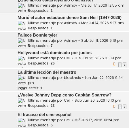
¿Qué libros estás leyendo o ya leíste?
Último mensaje por
Asimov
«
Vie Jul 17, 2026 12:55 am
Respuestas:
1
Murió el actor estadounidense Sam Neil (1947-2026)
Último mensaje por
Asimov
«
Mar Jul 14, 2026 9:17 am
Respuestas:
1
Fallece Bonnie tyler
Último mensaje por
Asimov
«
Sab Jul 11, 2026 9:18 pm
Respuestas:
7
Hollywood está dominado por judíos
Último mensaje por
Cell
«
Jue Jun 25, 2026 10:09 pm
Respuestas:
26
1
2
La última lección del maestro
Último mensaje por
blackneis
«
Lun Jun 22, 2026 9:44
pm
Respuestas:
1
¿Vuelve Johnny Depp como Capitán Sparrow?
Último mensaje por
Cell
«
Sab Jun 20, 2026 10:10 pm
Respuestas:
23
1
2
El fracaso del cine español
Último mensaje por
Cell
«
Mié Jun 17, 2026 10:24 pm
Respuestas:
5