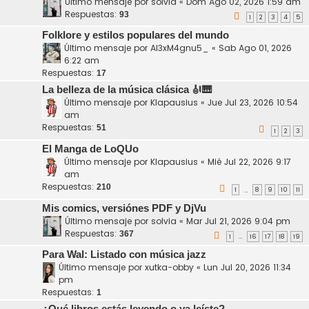
Último mensaje por
solvia
«
Dom Ago 02, 2026 1:59 am
Respuestas:
93
1
2
3
4
5
Folklore y estilos populares del mundo
Último mensaje por
Al3xM4gnu5_
«
Sab Ago 01, 2026
6:22 am
Respuestas:
17
La belleza de la música clásica 🎻🎹
Último mensaje por
Klapausius
«
Jue Jul 23, 2026 10:54
am
Respuestas:
51
1
2
3
El Manga de LoQUo
Último mensaje por
Klapausius
«
Mié Jul 22, 2026 9:17
am
Respuestas:
210
1
8
9
10
11
…
Mis comics, versiónes PDF y DjVu
Último mensaje por
solvia
«
Mar Jul 21, 2026 9:04 pm
Respuestas:
367
1
16
17
18
19
…
Para Wal: Listado con música jazz
Último mensaje por
xutka-obby
«
Lun Jul 20, 2026 11:34
pm
Respuestas:
1