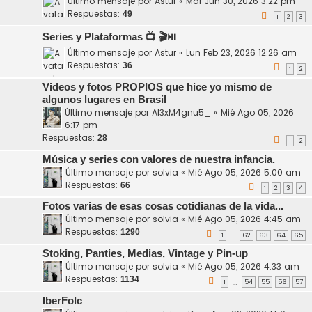
Último mensaje por
Astur
«
Mar Jun 30, 2026 3:22 pm
Respuestas:
49
1
2
3
Series y Plataformas 📺 🎬⏯️
Último mensaje por
Astur
«
Lun Feb 23, 2026 12:26 am
Respuestas:
36
1
2
Videos y fotos PROPIOS que hice yo mismo de
algunos lugares en Brasil
Último mensaje por
Al3xM4gnu5_
«
Mié Ago 05, 2026
6:17 pm
Respuestas:
28
1
2
Música y series con valores de nuestra infancia.
Último mensaje por
solvia
«
Mié Ago 05, 2026 5:00 am
Respuestas:
66
1
2
3
4
Fotos varias de esas cosas cotidianas de la vida...
Último mensaje por
solvia
«
Mié Ago 05, 2026 4:45 am
Respuestas:
1290
1
62
63
64
65
…
Stoking, Panties, Medias, Vintage y Pin-up
Último mensaje por
solvia
«
Mié Ago 05, 2026 4:33 am
Respuestas:
1134
1
54
55
56
57
…
IberFolc