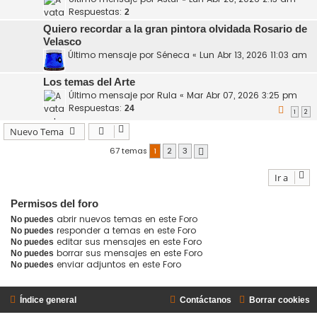
Respuestas:
2
Quiero recordar a la gran pintora olvidada Rosario de
Velasco
Último mensaje por
Séneca
«
Lun Abr 13, 2026 11:03 am
Los temas del Arte
Último mensaje por
Rula
«
Mar Abr 07, 2026 3:25 pm
Respuestas:
24
1
2
Nuevo Tema
67 temas
1
2
3
Siguiente
Ir a
Permisos del foro
abrir nuevos temas en este Foro
No puedes
responder a temas en este Foro
No puedes
editar sus mensajes en este Foro
No puedes
borrar sus mensajes en este Foro
No puedes
enviar adjuntos en este Foro
No puedes
Índice general
Contáctanos
Borrar cookies