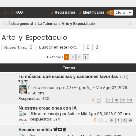
FAQ
Registrarse
Identificarse
B
Índice general
La Taberna
Arte y Espectáculo
u
Arte y Espectáculo
s
c
Buscar
Búsqueda avanzada
Nuevo Tema
a
67 temas
1
2
3
Siguiente
r
Temas
Tu música: qué escuchas y canciones favoritas ♪♫ (
͡❛ ͜ʖ ͡❛)
Último mensaje por
Al3xM4gnu5_
«
Vie Ago 07, 2026
8:56 pm
Respuestas:
642
1
30
31
32
33
…
Nuestras creaciones con IA
Último mensaje por
Astur
«
Mié Ago 05, 2026 9:07 am
Respuestas:
374
1
16
17
18
19
…
Sección cinéfila 📽️🎞️🍿