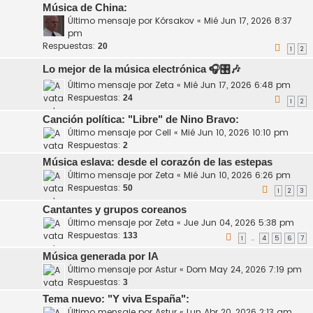
Música de China:
Último mensaje por
Kórsakov
«
Mié Jun 17, 2026 8:37
pm
Respuestas:
20
1
2
Lo mejor de la música electrónica 🎧🎛️🎶
Último mensaje por
Zeta
«
Mié Jun 17, 2026 6:48 pm
Respuestas:
24
1
2
Canción política: "Libre" de Nino Bravo:
Último mensaje por
Cell
«
Mié Jun 10, 2026 10:10 pm
Respuestas:
2
Música eslava: desde el corazón de las estepas
Último mensaje por
Zeta
«
Mié Jun 10, 2026 6:26 pm
Respuestas:
50
1
2
3
Cantantes y grupos coreanos
Último mensaje por
Zeta
«
Jue Jun 04, 2026 5:38 pm
Respuestas:
133
1
4
5
6
7
…
Música generada por IA
Último mensaje por
Astur
«
Dom May 24, 2026 7:19 pm
Respuestas:
3
Tema nuevo: "Y viva España":
Último mensaje por
Astur
«
Lun Abr 20, 2026 2:13 am