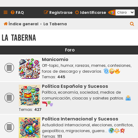
FAQ
Registrarse
Identificarse
B
Índice general
La Taberna
u
La Taberna
s
c
Foro
a
Manicomio
r
Off-topic, humor, rarezas, memes, confesiones,
foros de descargo y desvaríos.
Temas:
445
Política Española y Sucesos
Política, economía, sociedad, medios de
comunicación, cloacas y sainetes patrios.
Temas:
427
Política Internacional y Sucesos
Actualidad internacional, elecciones, conflictos,
geopolítica, migraciones, guerra...
Temas:
111