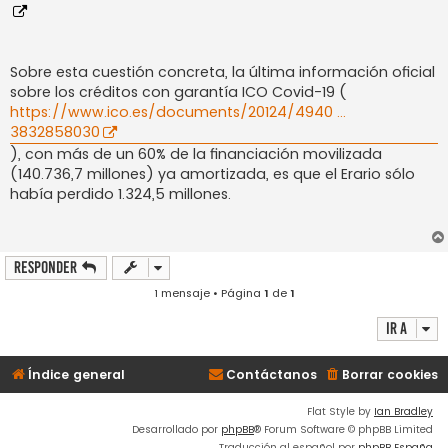
Sobre esta cuestión concreta, la última información oficial
sobre los créditos con garantía ICO Covid-19 (
https://www.ico.es/documents/20124/4940 ...
3832858030
), con más de un 60% de la financiación movilizada
(140.736,7 millones) ya amortizada, es que el Erario sólo
había perdido 1.324,5 millones.
Responder
1 mensaje • Página
1
de
1
Ir a
Índice general
Contáctanos
Borrar cookies
Flat Style by
Ian Bradley
Desarrollado por
phpBB
® Forum Software © phpBB Limited
Traducción al español por
phpBB España