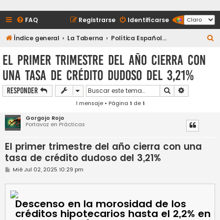
FAQ
Registrarse
Identificarse
B
Índice general
La Taberna
Política Española y Sucesos
u
El primer trimestre del año cierra con
s
una tasa de crédito dudoso del 3,21%
c
a
Buscar
Búsqueda a
Responder
r
1 mensaje • Página
1
de
1
Gorgojo Rojo
Portavoz en Prácticas
El primer trimestre del año cierra con una
tasa de crédito dudoso del 3,21%
M
Mié Jul 02, 2025 10:29 pm
e
n
s
a
Descenso en la morosidad de los
j
e
créditos hipotecarios hasta el 2,2% en