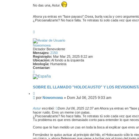
u
a
No das una, Astur.
r
j
e
Ahora ya entras en "fase payaso".Osea, burla vacía y cero argumento.
¿Psicoanalizarte? No hace falta. Te retratas tú solo cada vez que escr
A
r
r
i
Nowomowa
b
Dictador Benevolente
a
Mensajes:
2150
Registrado:
Mar Mar 25, 2025 8:22 am
Ubicación:
Al fondo a la izquierda
Ideología:
Humanista
Contactar:
C
o
n
t
a
SOBRE EL LLAMADO "HOLOCAUSTO" Y LOS REVISIONISTA
c
C
t
i
a
M
por
Nowomowa
»
Dom Jul 06, 2025 9:03 am
t
r
e
a
N
n
r
o
Astur
escribió:
Dom Jul 06, 2025 12:37 am
Ahora ya entras en "fase 
s
w
hacer ruido. Eres un meme con patas.
o
a
¿Psicoanalizarte? No hace falta. Te retratas tú solo cada vez que escr
m
Tu problema es que eres demasiado corto para entender lo que neces
j
o
e
w
Como que te han metido un zas en toda la boca al explicar que eres un 
a
Fernández te quiso avisar al principio del hilo, el Holocausto sólo lo ni
un cínico, y ahora Belenguer que viene a luchar por el trono del tonto