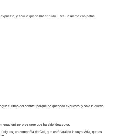
 expuesto, y solo le queda hacer ruido. Eres un meme con patas.
uir el ritmo del debate, porque ha quedado expuesto, y solo le queda
n"=negación) pero se cree que ha sido idea suya.
quí sigues, en compañía de Cell, que está fatal de lo suyo, Atila, que es
das.