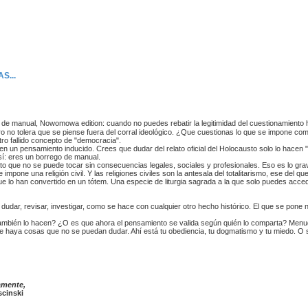
S...
de manual, Nowomowa edition: cuando no puedes rebatir la legitimidad del cuestionamiento hi
 pero no tolera que se piense fuera del corral ideológico. ¿Que cuestionas lo que se impone c
tro fallido concepto de "democracia".
n un pensamiento inducido. Crees que dudar del relato oficial del Holocausto solo lo hacen 
sí: eres un borrego de manual.
lato que no se puede tocar sin consecuencias legales, sociales y profesionales. Eso es lo gr
impone una religión civil. Y las religiones civiles son la antesala del totalitarismo, ese del qu
rque lo han convertido en un tótem. Una especie de liturgia sagrada a la que solo puedes ac
dudar, revisar, investigar, como se hace con cualquier otro hecho histórico. El que se pone ne
también lo hacen? ¿O es que ahora el pensamiento se valida según quién lo comparta? Menuda
e haya cosas que no se puedan dudar. Ahí está tu obediencia, tu dogmatismo y tu miedo. O 
amente,
cinski