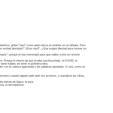
stórico, gritas "nazi" como quien lanza un extintor en un debate. Puro
omo verdad absoluta? "¡Eres nazi!". ¿Que exiges libertad para revisar un
"nazis", porque te han entrenado para que saltes como un resorte
ave. Porque lo mismo da que el tabú sea Auschwitz, el COVID, el
e tanto hablas sin tener ni puñetera idea.
ceder con la cabeza agachada y las palabras pautadas. O sea, como un
rvioso cuando alguien pide abrir los archivos, o reanalizar las cifras,
 mierda de lógica, la tuya.
sea, tu borreguismo.