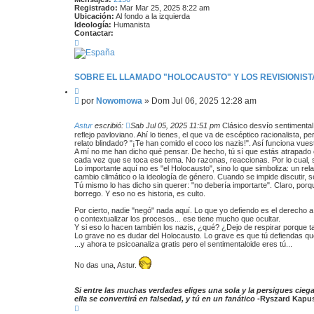
Registrado:
Mar Mar 25, 2025 8:22 am
Ubicación:
Al fondo a la izquierda
Ideología:
Humanista
Contactar:
C
o
n
t
a
SOBRE EL LLAMADO "HOLOCAUSTO" Y LOS REVISIONISTA
c
C
t
i
a
M
por
Nowomowa
»
Dom Jul 06, 2025 12:28 am
t
r
e
a
N
n
r
o
Astur
escribió:
Sab Jul 05, 2025 11:51 pm
Clásico desvío sentimental 
s
w
reflejo pavloviano. Ahí lo tienes, el que va de escéptico racionalista,
o
a
relato blindado? "¡Te han comido el coco los nazis!". Así funciona vues
m
A mí no me han dicho qué pensar. De hecho, tú sí que estás atrapado e
j
o
cada vez que se toca ese tema. No razonas, reaccionas. Por lo cual, 
e
w
Lo importante aquí no es "el Holocausto", sino lo que simboliza: un re
a
cambio climático o la ideología de género. Cuando se impide discutir, se 
Tú mismo lo has dicho sin querer: "no debería importarte". Claro, po
borrego. Y eso no es historia, es culto.
Por cierto, nadie "negó" nada aquí. Lo que yo defiendo es el derecho a 
o contextualizar los procesos... ese tiene mucho que ocultar.
Y si eso lo hacen también los nazis, ¿qué? ¿Dejo de respirar porque 
Lo grave no es dudar del Holocausto. Lo grave es que tú defiendas qu
...y ahora te psicoanaliza gratis pero el sentimentaloide eres tú...
No das una, Astur.
Si entre las muchas verdades eliges una sola y la persigues cieg
ella se convertirá en falsedad, y tú en un fanático
-Ryszard Kapus
A