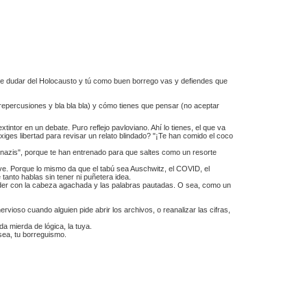
 que dudar del Holocausto y tú como buen borrego vas y defiendes que
repercusiones y bla bla bla) y cómo tienes que pensar (no aceptar
intor en un debate. Puro reflejo pavloviano. Ahí lo tienes, el que va
iges libertad para revisar un relato blindado? "¡Te han comido el coco
"nazis", porque te han entrenado para que saltes como un resorte
ave. Porque lo mismo da que el tabú sea Auschwitz, el COVID, el
e tanto hablas sin tener ni puñetera idea.
ceder con la cabeza agachada y las palabras pautadas. O sea, como un
rvioso cuando alguien pide abrir los archivos, o reanalizar las cifras,
 mierda de lógica, la tuya.
sea, tu borreguismo.