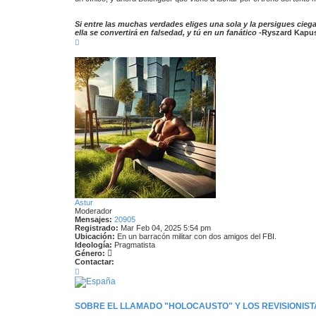
Si entre las muchas verdades eliges una sola y la persigues cieg
ella se convertirá en falsedad, y tú en un fanático
-Ryszard Kapus
A
r
r
i
b
a
Astur
Moderador
Mensajes:
20905
Registrado:
Mar Feb 04, 2025 5:54 pm
Ubicación:
En un barracón militar con dos amigos del FBI.
Ideología:
Pragmatista
Género:
Contactar:
C
o
n
t
a
SOBRE EL LLAMADO "HOLOCAUSTO" Y LOS REVISIONISTA
c