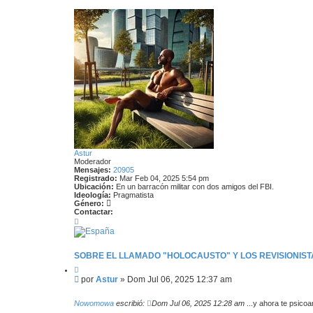
r
r
i
b
a
Astur
Moderador
Mensajes:
20905
Registrado:
Mar Feb 04, 2025 5:54 pm
Ubicación:
En un barracón militar con dos amigos del FBI.
Ideología:
Pragmatista
Género:
Contactar:
C
o
n
t
a
SOBRE EL LLAMADO "HOLOCAUSTO" Y LOS REVISIONISTA
c
C
t
i
a
M
por
Astur
»
Dom Jul 06, 2025 12:37 am
t
r
e
a
A
n
r
s
Nowomowa
escribió:
Dom Jul 06, 2025 12:28 am
...y ahora te psicoan
s
t