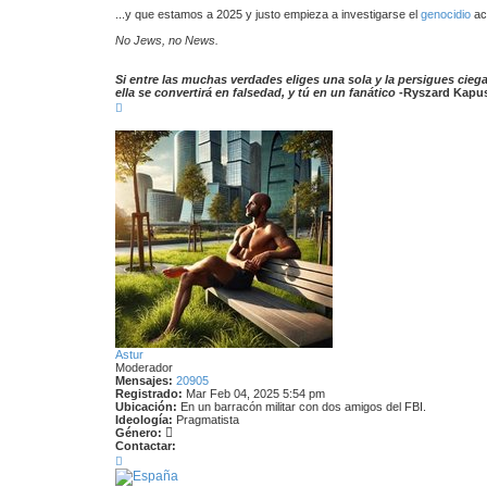
...y que estamos a 2025 y justo empieza a investigarse el
genocidio
ac
No Jews, no News.
Si entre las muchas verdades eliges una sola y la persigues cieg
ella se convertirá en falsedad, y tú en un fanático
-Ryszard Kapus
A
r
r
i
b
a
Astur
Moderador
Mensajes:
20905
Registrado:
Mar Feb 04, 2025 5:54 pm
Ubicación:
En un barracón militar con dos amigos del FBI.
Ideología:
Pragmatista
Género:
Contactar:
C
o
n