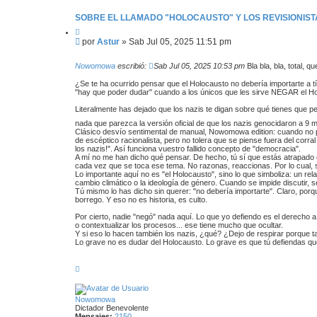
t
a
SOBRE EL LLAMADO "HOLOCAUSTO" Y LOS REVISIONISTA
c
C
t
i
a
M
por
Astur
»
Sab Jul 05, 2025 11:51 pm
t
r
e
a
A
n
r
s
Nowomowa
escribió:
Sab Jul 05, 2025 10:53 pm
Bla bla, bla, total, 
s
t
u
a
¿Se te ha ocurrido pensar que el Holocausto no debería importarte a t
r
"hay que poder dudar" cuando a los únicos que les sirve NEGAR el Holoc
j
e
Literalmente has dejado que los nazis te digan sobre qué tienes que 
nada que parezca la versión oficial de que los nazis genocidaron a 9 
Clásico desvío sentimental de manual, Nowomowa edition: cuando no puede
de escéptico racionalista, pero no tolera que se piense fuera del corr
los nazis!". Así funciona vuestro fallido concepto de "democracia".
A mí no me han dicho qué pensar. De hecho, tú sí que estás atrapado e
cada vez que se toca ese tema. No razonas, reaccionas. Por lo cual, 
Lo importante aquí no es "el Holocausto", sino lo que simboliza: un re
cambio climático o la ideología de género. Cuando se impide discutir, se 
Tú mismo lo has dicho sin querer: "no debería importarte". Claro, po
borrego. Y eso no es historia, es culto.
Por cierto, nadie "negó" nada aquí. Lo que yo defiendo es el derecho a 
o contextualizar los procesos... ese tiene mucho que ocultar.
Y si eso lo hacen también los nazis, ¿qué? ¿Dejo de respirar porque 
Lo grave no es dudar del Holocausto. Lo grave es que tú defiendas qu
A
r
r
i
Nowomowa
b
Dictador Benevolente
a
Mensajes:
2150