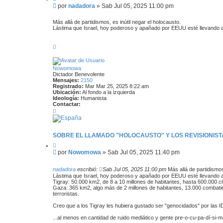
i
M
por
nadadora
»
Sab Jul 05, 2025 11:00 pm
t
e
a
n
r
Más allá de partidismos, es inútil negar el holocausto.
s
Lástima que Israel, hoy poderoso y apañado por EEUU esté llevando a
a
j
A
e
r
r
i
Nowomowa
b
Dictador Benevolente
a
Mensajes:
2150
Registrado:
Mar Mar 25, 2025 8:22 am
Ubicación:
Al fondo a la izquierda
Ideología:
Humanista
Contactar:
C
o
n
t
a
SOBRE EL LLAMADO "HOLOCAUSTO" Y LOS REVISIONISTA
c
C
t
i
a
M
por
Nowomowa
»
Sab Jul 05, 2025 11:40 pm
t
r
e
a
N
n
r
o
nadadora
escribió:
Sab Jul 05, 2025 11:00 pm
Más allá de partidismos,
s
w
Lástima que Israel, hoy poderoso y apañado por EEUU esté llevando a
o
a
Tigray: 50.000 km2, de 8 a 10 millones de habitantes, hasta 600.000 c
m
Gaza: 365 km2, algo más de 2 millones de habitantes, 13.000 combati
j
o
terroristas.
e
w
a
Creo que a los Tigray les hubiera gustado ser "genocidados" por las ID
...al menos en cantidad de ruido mediático y gente pre-o-cu-pa-dí-si-ma