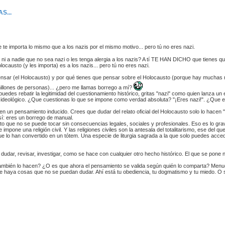
S...
que te importa lo mismo que a los nazis por el mismo motivo... pero tú no eres nazi.
í ni a nadie que no sea nazi o les tenga alergia a los nazis? A tí TE HAN DICHO que tienes
austo (y les importa) es a los nazis... pero tú no eres nazi.
pensar (el Holocausto) y por qué tienes que pensar sobre el Holocausto (porque hay muchas 
millones de personas)... ¿pero me llamas borrego a mí?
s rebatir la legitimidad del cuestionamiento histórico, gritas "nazi" como quien lanza un ext
al ideológico. ¿Que cuestionas lo que se impone como verdad absoluta? "¡Eres nazi!". ¿Que ex
n un pensamiento inducido. Crees que dudar del relato oficial del Holocausto solo lo hacen 
sí: eres un borrego de manual.
lato que no se puede tocar sin consecuencias legales, sociales y profesionales. Eso es lo gr
impone una religión civil. Y las religiones civiles son la antesala del totalitarismo, ese del qu
rque lo han convertido en un tótem. Una especie de liturgia sagrada a la que solo puedes ac
dudar, revisar, investigar, como se hace con cualquier otro hecho histórico. El que se pone ne
también lo hacen? ¿O es que ahora el pensamiento se valida según quién lo comparta? Menuda
e haya cosas que no se puedan dudar. Ahí está tu obediencia, tu dogmatismo y tu miedo. O 