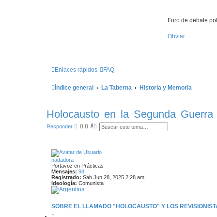
Foro de debate pol
Obviar
Enlaces rápidos
FAQ
Índice general
La Taberna
Historia y Memoria
Holocausto en la Segunda Guerra Mu
B
B
Responder
u
ú
s
s
c
q
a
u
r
e
nadadora
d
Portavoz en Prácticas
a
Mensajes:
98
a
Registrado:
Sab Jun 28, 2025 2:28 am
v
Ideología:
Comunista
a
n
z
a
SOBRE EL LLAMADO "HOLOCAUSTO" Y LOS REVISIONISTA
d
a
C