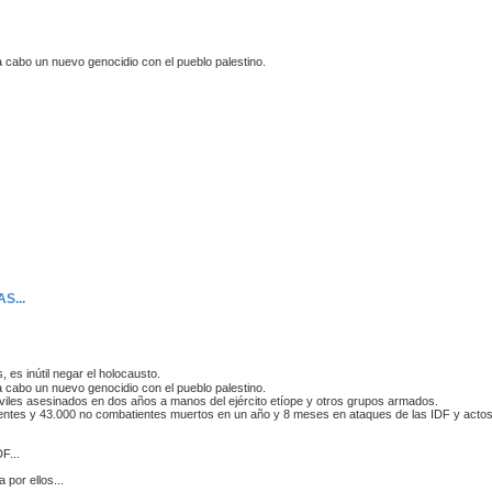
 cabo un nuevo genocidio con el pueblo palestino.
S...
 es inútil negar el holocausto.
 cabo un nuevo genocidio con el pueblo palestino.
iviles asesinados en dos años a manos del ejército etíope y otros grupos armados.
entes y 43.000 no combatientes muertos en un año y 8 meses en ataques de las IDF y actos 
F...
 por ellos...