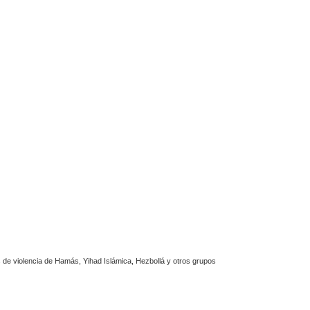
n
z
a
d
a
de violencia de Hamás, Yihad Islámica, Hezbollá y otros grupos