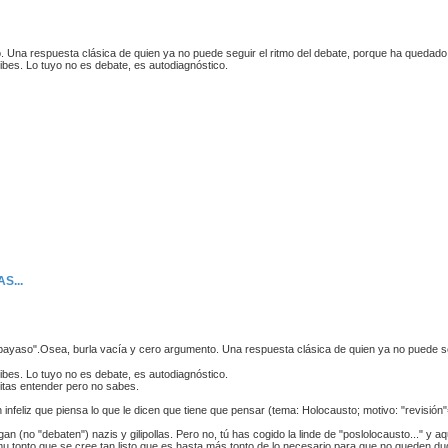
 Una respuesta clásica de quien ya no puede seguir el ritmo del debate, porque ha quedado
ibes. Lo tuyo no es debate, es autodiagnóstico.
S...
payaso".Osea, burla vacía y cero argumento. Una respuesta clásica de quien ya no puede seg
ibes. Lo tuyo no es debate, es autodiagnóstico.
itas entender pero no sabes.
infeliz que piensa lo que le dicen que tiene que pensar (tema: Holocausto; motivo: "revisió
egan (no "debaten") nazis y gilipollas. Pero no, tú has cogido la linde de "poslolocausto..." y a
 mu tonto que se cree tan listo que es hasta más tonto de lo necesario para que no queden du