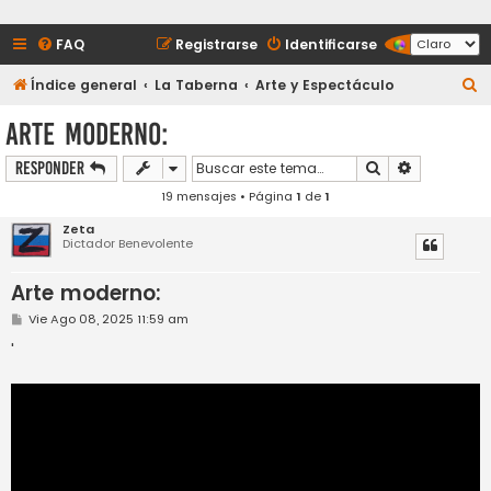
FAQ
Registrarse
Identificarse
B
Índice general
La Taberna
Arte y Espectáculo
u
Arte moderno:
s
Buscar
Búsqueda a
Responder
c
19 mensajes • Página
1
de
1
a
r
Zeta
Dictador Benevolente
Arte moderno:
M
Vie Ago 08, 2025 11:59 am
e
n
'
s
a
j
e