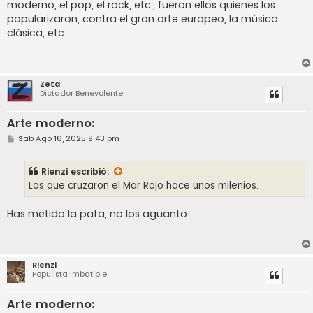
moderno, el pop, el rock, etc., fueron ellos quienes los
popularizaron, contra el gran arte europeo, la música
clásica, etc.
Zeta
Dictador Benevolente
Arte moderno:
M
Sab Ago 16, 2025 9:43 pm
e
n
s
Rienzi
escribió:
a
j
Los que cruzaron el Mar Rojo hace unos milenios.
e
Has metido la pata, no los aguanto...
Rienzi
Populista Imbatible
Arte moderno: