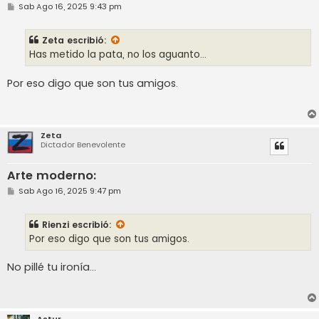
M
Sab Ago 16, 2025 9:43 pm
e
n
s
Zeta
escribió:
a
j
Has metido la pata, no los aguanto...
e
Por eso digo que son tus amigos.
Zeta
Dictador Benevolente
Arte moderno:
M
Sab Ago 16, 2025 9:47 pm
e
n
s
Rienzi
escribió:
a
j
Por eso digo que son tus amigos.
e
No pillé tu ironía...