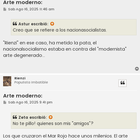
Arte moderno:
M
Sab Ago 16, 2025 11:46 am
e
n
s
Astur
escribió:
a
j
Creo que se refiere a los nacionasocialistas.
e
"Rienzi" en ese caso, ha metido la pata, el
nacionalsocialismo estaba en contra del "modernista"
arte degenerado...
Rienzi
Populista Imbatible
Arte moderno:
M
Sab Ago 16, 2025 9:41 pm
e
n
s
Zeta
escribió:
a
j
No te pillo! quienes son mis "amigos"?
e
Los que cruzaron el Mar Rojo hace unos milenios. El arte