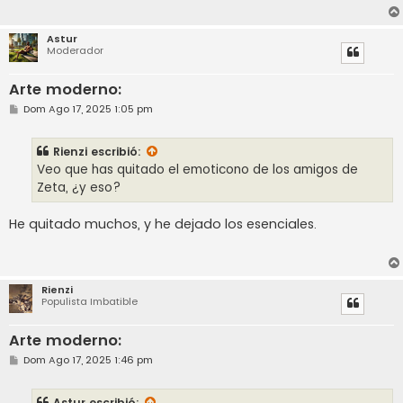
Astur
Moderador
Arte moderno:
M
Dom Ago 17, 2025 1:05 pm
e
n
s
Rienzi
escribió:
a
j
Veo que has quitado el emoticono de los amigos de
e
Zeta, ¿y eso?
He quitado muchos, y he dejado los esenciales.
Rienzi
Populista Imbatible
Arte moderno:
M
Dom Ago 17, 2025 1:46 pm
e
n
s
Astur
escribió: