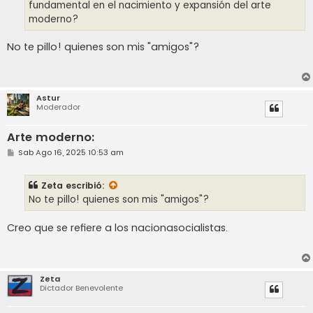
fundamental en el nacimiento y expansión del arte
moderno?
No te pillo! quienes son mis "amigos"?
Astur
Moderador
Arte moderno:
M
Sab Ago 16, 2025 10:53 am
e
n
s
Zeta
escribió:
a
j
No te pillo! quienes son mis "amigos"?
e
Creo que se refiere a los nacionasocialistas.
Zeta
Dictador Benevolente