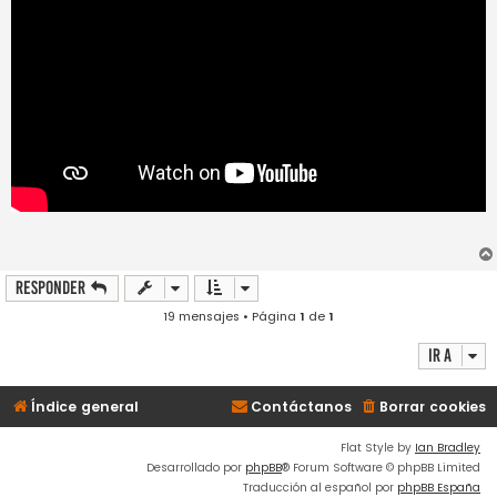
Responder
19 mensajes • Página
1
de
1
Ir a
Índice general
Contáctanos
Borrar cookies
Flat Style by
Ian Bradley
Desarrollado por
phpBB
® Forum Software © phpBB Limited
Traducción al español por
phpBB España