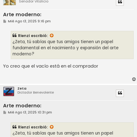
Senador Vitalicio
Arte moderno:
M
Mié Ago 13, 2025 9:16 pm
e
n
s
Rienzi
escribió:
a
j
¿Zeta, tú sabías que tus amigos tienen un papel
e
fundamental en el nacimiento y expansión del arte
moderno?
Yo creo que el vacío está en el comprador
Zeta
Dictador Benevolente
Arte moderno:
M
Mié Ago 13, 2025 10:31 pm
e
n
s
Rienzi
escribió:
a
j
¿Zeta, tú sabías que tus amigos tienen un papel
e