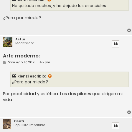
a
j
He quitado muchos, y he dejado los esenciales.
e
¿Pero por miedo?
Astur
Moderador
Arte moderno:
M
Dom Ago 17, 2025 1:48 pm
e
n
s
Rienzi
escribió:
a
j
¿Pero por miedo?
e
Por practicidad y estética. Los dos pilares que dirigen mi
vida.
Rienzi
Populista Imbatible