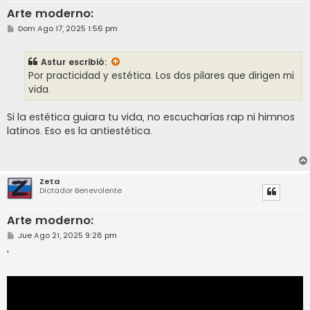
Arte moderno:
M
Dom Ago 17, 2025 1:56 pm
e
n
s
Astur
escribió:
a
j
Por practicidad y estética. Los dos pilares que dirigen mi
e
vida.
Si la estética guiara tu vida, no escucharías rap ni himnos
latinos. Eso es la antiestética.
Zeta
Dictador Benevolente
Arte moderno:
M
Jue Ago 21, 2025 9:28 pm
e
n
'
s
a
j
e