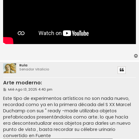
Rula
Senador Vitalicio
Arte moderno:
M
Mié Ago 13, 2025 4:40 pm
e
n
Este tipo de experimentos artísticos no son nada nuevo,
s
recordad como ya en la primera década del S XX Marcel
a
j
Duchamp con sus " ready -made utilizaba objetos
e
prefabricados presentándolos como arte; lo que hacía
era descontextualizar esos objetos para darles un nuevo
punto de vista , basta recordar su célebre urinario
convertido en Fuente