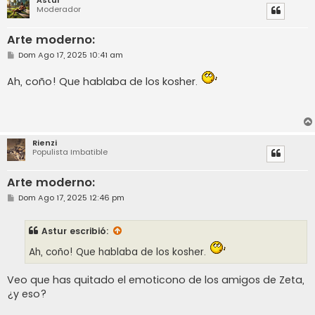
Astur
Moderador
Arte moderno:
M
Dom Ago 17, 2025 10:41 am
e
n
Ah, coño! Que hablaba de los kosher.
s
a
j
e
Rienzi
Populista Imbatible
Arte moderno:
M
Dom Ago 17, 2025 12:46 pm
e
n
s
Astur
escribió:
a
j
Ah, coño! Que hablaba de los kosher.
e
Veo que has quitado el emoticono de los amigos de Zeta,
¿y eso?