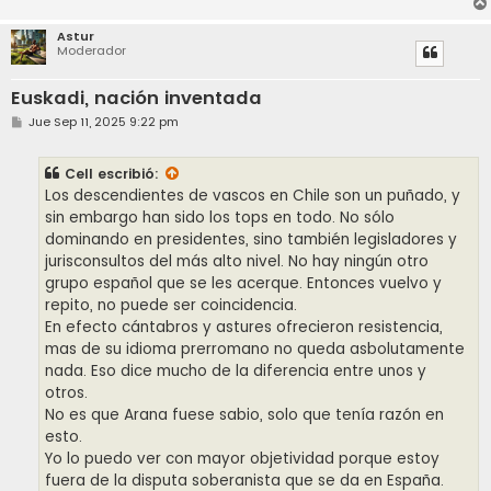
Astur
Moderador
Euskadi, nación inventada
M
Jue Sep 11, 2025 9:22 pm
e
n
s
Cell
escribió:
a
j
Los descendientes de vascos en Chile son un puñado, y
e
sin embargo han sido los tops en todo. No sólo
dominando en presidentes, sino también legisladores y
jurisconsultos del más alto nivel. No hay ningún otro
grupo español que se les acerque. Entonces vuelvo y
repito, no puede ser coincidencia.
En efecto cántabros y astures ofrecieron resistencia,
mas de su idioma prerromano no queda asbolutamente
nada. Eso dice mucho de la diferencia entre unos y
otros.
No es que Arana fuese sabio, solo que tenía razón en
esto.
Yo lo puedo ver con mayor objetividad porque estoy
fuera de la disputa soberanista que se da en España.