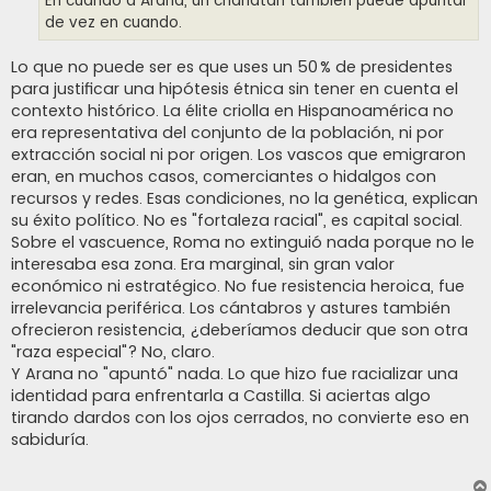
En cuando a Arana, un charlatán también puede apuntar
de vez en cuando.
Lo que no puede ser es que uses un 50 % de presidentes
para justificar una hipótesis étnica sin tener en cuenta el
contexto histórico. La élite criolla en Hispanoamérica no
era representativa del conjunto de la población, ni por
extracción social ni por origen. Los vascos que emigraron
eran, en muchos casos, comerciantes o hidalgos con
recursos y redes. Esas condiciones, no la genética, explican
su éxito político. No es "fortaleza racial", es capital social.
Sobre el vascuence, Roma no extinguió nada porque no le
interesaba esa zona. Era marginal, sin gran valor
económico ni estratégico. No fue resistencia heroica, fue
irrelevancia periférica. Los cántabros y astures también
ofrecieron resistencia, ¿deberíamos deducir que son otra
"raza especial"? No, claro.
Y Arana no "apuntó" nada. Lo que hizo fue racializar una
identidad para enfrentarla a Castilla. Si aciertas algo
tirando dardos con los ojos cerrados, no convierte eso en
sabiduría.