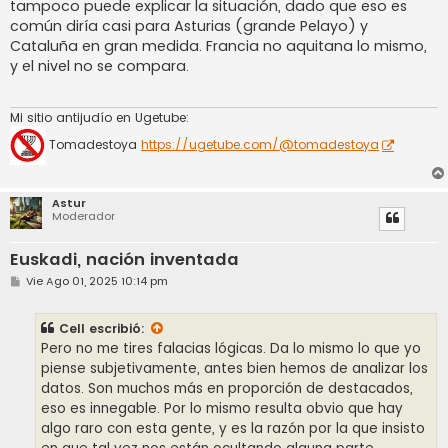
tampoco puede explicar la situación, dado que eso es
común diría casi para Asturias (grande Pelayo) y
Cataluña en gran medida. Francia no aquitana lo mismo,
y el nivel no se compara.
Mi sitio antijudío en Ugetube:
Tomadestoya
https://ugetube.com/@tomadestoya
Astur
Moderador
Euskadi, nación inventada
M
Vie Ago 01, 2025 10:14 pm
e
n
s
Cell
escribió:
a
j
Pero no me tires falacias lógicas. Da lo mismo lo que yo
e
piense subjetivamente, antes bien hemos de analizar los
datos. Son muchos más en proporción de destacados,
eso es innegable. Por lo mismo resulta obvio que hay
algo raro con esta gente, y es la razón por la que insisto