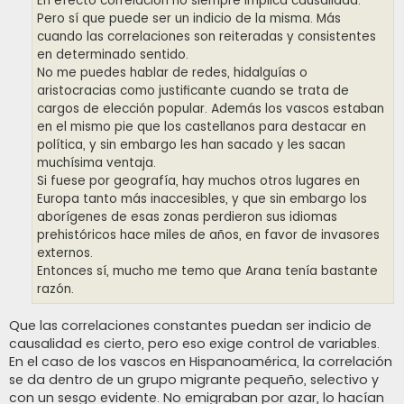
En efecto correlación no siempre implica causalidad.
e
Pero sí que puede ser un indicio de la misma. Más
cuando las correlaciones son reiteradas y consistentes
en determinado sentido.
No me puedes hablar de redes, hidalguías o
aristocracias como justificante cuando se trata de
cargos de elección popular. Además los vascos estaban
en el mismo pie que los castellanos para destacar en
política, y sin embargo les han sacado y les sacan
muchísima ventaja.
Si fuese por geografía, hay muchos otros lugares en
Europa tanto más inaccesibles, y que sin embargo los
aborígenes de esas zonas perdieron sus idiomas
prehistóricos hace miles de años, en favor de invasores
externos.
Entonces sí, mucho me temo que Arana tenía bastante
razón.
Que las correlaciones constantes puedan ser indicio de
causalidad es cierto, pero eso exige control de variables.
En el caso de los vascos en Hispanoamérica, la correlación
se da dentro de un grupo migrante pequeño, selectivo y
con un sesgo evidente. No emigraban por azar, lo hacían