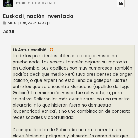
Presidente de lo Obvio
Euskadi, nación inventada
M
Vie Sep 05, 2025 10:37 pm
e
n
Astur
s
a
j
e
Astur
escribió:
Lo de los presidentes chilenos de origen vasco no
prueba nada. Los vascos también dejaron su impronta
en Colombia. Sus apellidos son muy numerosos. También
podrías decir que medio Perú tuvo presidentes de origen
italiano, o que Argentina está llena de gallegos ilustres,
entre los que se encuentra Maradona (apellido de Lugo,
Galicia). La emigración vasca fue relevante, sí, pero
selectiva. Salieron los más aventureros, no una muestra
aleatoria. Y lo que hicieron fuera no demuestra
"superioridad étnica", sino una combinación de contexto,
redes sociales y oportunidad.
Decir que la idea de Sabino Arana era "correcta" en
clave étnica es peligroso y absurdo. Es como decir que