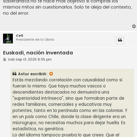
soberanista no te hace más objetivo si compras los
mismos mitos sin cuestionarlos. Solo te aleja del contexto,
no del error.
Cell
Presidente de lo Obvio
Euskadi, nación inventada
M
Sab Sep 13, 2025 8:55 pm
e
n
s
Astur
escribió:
a
j
Estás mezclando correlación con causalidad como si
e
fueran lo mismo. Que haya muchos vascos o
descendientes destacados no demuestra una
"superioridad intrínseca", sino que formaban parte de
redes familiares, comerciales y educativas muy
potentes, tanto en la península como en las colonias. Y
en un país como Chile, donde la clase dirigente era un
microgrupo, no necesitas muchos para dejar huella. Es
estadística, no genética.
Lo del idioma tampoco prueba lo que crees. Que el