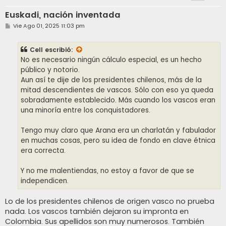
Euskadi, nación inventada
M
Vie Ago 01, 2025 11:03 pm
e
n
s
Cell
escribió:
a
j
No es necesario ningún cálculo especial, es un hecho
e
público y notorio.
Aun así te dije de los presidentes chilenos, más de la
mitad descendientes de vascos. Sólo con eso ya queda
sobradamente establecido. Más cuando los vascos eran
una minoría entre los conquistadores.
Tengo muy claro que Arana era un charlatán y fabulador
en muchas cosas, pero su idea de fondo en clave étnica
era correcta.
Y no me malentiendas, no estoy a favor de que se
independicen.
Lo de los presidentes chilenos de origen vasco no prueba
nada. Los vascos también dejaron su impronta en
Colombia. Sus apellidos son muy numerosos. También