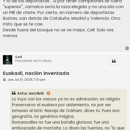
Y lo de los deportistas... Si por tener campeones se fuera
"superior", Jamaica sería la raza elegida y no una isla con
un PIB de chiste. Por cierto, en número de deportistas
ilustres, van detrás de Cataluña, Madrid y Valencia. Otro
mito que se te cae.
Desde fuera del bosque no se ve mejor, Cell. Solo ves
menos.
Cell
Presidente de lo Obvio
Euskadi, nación inventada
M
Jue Jul 31, 2025 7:31 pm
e
n
s
Astur
escribió:
a
j
Lo tuyo con los vascos ya no es admiración, es religión.
e
Preservaron el euskera por aislamiento, no por ser
inmunes al latín. Navaja de Ockham, dices tú. Pues eso:
geografía, no genética mágica.
Roncesvalles no fue una batalla gloriosa, fue una
emboscada de montaña. Lo dicen las fuentes, no "lo que