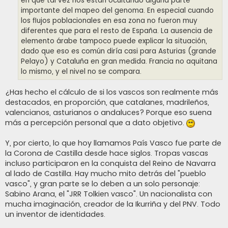
en que tal vez nos están ocultando alguna parte
importante del mapeo del genoma. En especial cuando
los flujos poblacionales en esa zona no fueron muy
diferentes que para el resto de España. La ausencia de
elemento árabe tampoco puede explicar la situación,
dado que eso es común diría casi para Asturias (grande
Pelayo) y Cataluña en gran medida. Francia no aquitana
lo mismo, y el nivel no se compara.
¿Has hecho el cálculo de si los vascos son realmente más
destacados, en proporción, que catalanes, madrileños,
valencianos, asturianos o andaluces? Porque eso suena
más a percepción personal que a dato objetivo.
Y, por cierto, lo que hoy llamamos País Vasco fue parte de
la Corona de Castilla desde hace siglos. Tropas vascas
incluso participaron en la conquista del Reino de Navarra
al lado de Castilla. Hay mucho mito detrás del "pueblo
vasco", y gran parte se lo deben a un solo personaje:
Sabino Arana, el "JRR Tolkien vasco". Un nacionalista con
mucha imaginación, creador de la Ikurriña y del PNV. Todo
un inventor de identidades.