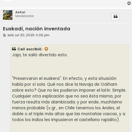
Astur
Moderador
Euskadi, nación inventada
M
Mié Jul 30, 2025 11:06 pm
e
n
s
Cell
escribió:
a
j
Jaja, te salió divertido esto.
e
"Preservaron el euskera". En efecto, y esta situación
habla por sí sola. Qué nos dice la Navaja de Ockham
sobre esto? Que no les pudieron imponer el latín. Simple.
Cualquier otra explicación que no sea ésta misma, por
fuerza resulta más alambicada; y por ende, muchísimo
menos probable (v.gr., en Chile tenemos los Andes, el
doble o el triple más altas que las montañas vascas, y a
todos los indios les impusieron el castellano rapidito).