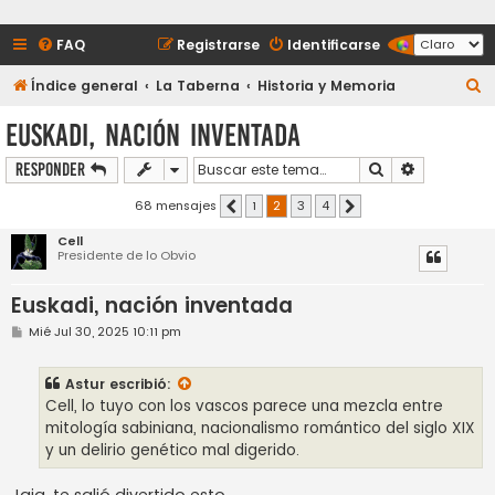
FAQ
Registrarse
Identificarse
B
Índice general
La Taberna
Historia y Memoria
u
Euskadi, nación inventada
s
Buscar
Búsqueda a
Responder
c
a
68 mensajes
1
2
3
4
Anterior
Siguiente
r
Cell
Presidente de lo Obvio
Euskadi, nación inventada
M
Mié Jul 30, 2025 10:11 pm
e
n
s
Astur
escribió:
a
j
Cell, lo tuyo con los vascos parece una mezcla entre
e
mitología sabiniana, nacionalismo romántico del siglo XIX
y un delirio genético mal digerido.
Jaja, te salió divertido esto.