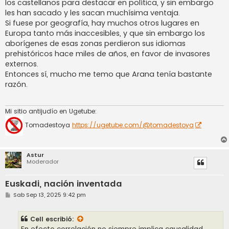
los castellanos para destacar en política, y sin embargo
les han sacado y les sacan muchísima ventaja.
Si fuese por geografía, hay muchos otros lugares en
Europa tanto más inaccesibles, y que sin embargo los
aborígenes de esas zonas perdieron sus idiomas
prehistóricos hace miles de años, en favor de invasores
externos.
Entonces sí, mucho me temo que Arana tenía bastante
razón.
Mi sitio antijudío en Ugetube:
Tomadestoya
https://ugetube.com/@tomadestoya
Astur
Moderador
Euskadi, nación inventada
M
Sab Sep 13, 2025 9:42 pm
e
n
s
Cell
escribió:
a
j