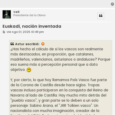
Cell
Presidente de lo Obvio
Euskadi, nación inventada
M
Vie Ago 01, 2025 10:49 pm
e
n
s
Astur
escribió:
a
j
¿Has hecho el cálculo de si los vascos son realmente
e
más destacados, en proporción, que catalanes,
madrileños, valencianos, asturianos o andaluces? Porque
eso suena más a percepción personal que a dato
objetivo.
Y, por cierto, lo que hoy llamamos País Vasco fue parte
de la Corona de Castilla desde hace siglos. Tropas
vascas incluso participaron en la conquista del Reino de
Navarra al lado de Castilla. Hay mucho mito detrás del
"pueblo vasco", y gran parte se lo deben a un solo
personaje: Sabino Arana, el "JRR Tolkien vasco". Un
nacionalista con mucha imaginación, creador de la