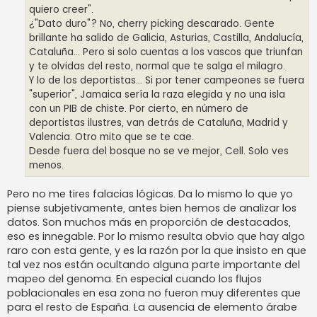
quiero creer".
¿"Dato duro"? No, cherry picking descarado. Gente
brillante ha salido de Galicia, Asturias, Castilla, Andalucía,
Cataluña… Pero si solo cuentas a los vascos que triunfan
y te olvidas del resto, normal que te salga el milagro.
Y lo de los deportistas... Si por tener campeones se fuera
"superior", Jamaica sería la raza elegida y no una isla
con un PIB de chiste. Por cierto, en número de
deportistas ilustres, van detrás de Cataluña, Madrid y
Valencia. Otro mito que se te cae.
Desde fuera del bosque no se ve mejor, Cell. Solo ves
menos.
Pero no me tires falacias lógicas. Da lo mismo lo que yo
piense subjetivamente, antes bien hemos de analizar los
datos. Son muchos más en proporción de destacados,
eso es innegable. Por lo mismo resulta obvio que hay algo
raro con esta gente, y es la razón por la que insisto en que
tal vez nos están ocultando alguna parte importante del
mapeo del genoma. En especial cuando los flujos
poblacionales en esa zona no fueron muy diferentes que
para el resto de España. La ausencia de elemento árabe