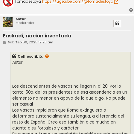
Tomadestoya
https://ugetube.com/@tomadestoya
Astur
Moderador
Euskadi, nación inventada
M
Sab Sep 06, 2025 12:23 am
e
n
s
Cell
escribió:
a
j
Astur
e
Los descendientes de vascos no llegan ni al 20. Por lo
tanto, 50% de los presidentes de esa ascendencia es un
elemento no menor en apoyo de lo que digo. No puede
ser casual
Los vascos impidieron que Roma extinguiera o
deformara sustancialmente su lengua, a diferencia del
resto de España. Creo eso también dice mucho en
cuanto a su fortaleza y carácter.