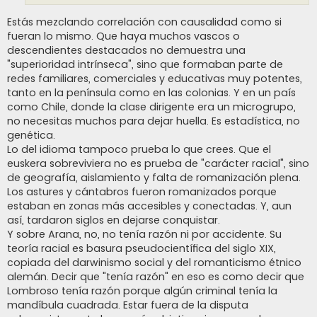
Estás mezclando correlación con causalidad como si
fueran lo mismo. Que haya muchos vascos o
descendientes destacados no demuestra una
"superioridad intrínseca", sino que formaban parte de
redes familiares, comerciales y educativas muy potentes,
tanto en la península como en las colonias. Y en un país
como Chile, donde la clase dirigente era un microgrupo,
no necesitas muchos para dejar huella. Es estadística, no
genética.
Lo del idioma tampoco prueba lo que crees. Que el
euskera sobreviviera no es prueba de "carácter racial", sino
de geografía, aislamiento y falta de romanización plena.
Los astures y cántabros fueron romanizados porque
estaban en zonas más accesibles y conectadas. Y, aun
así, tardaron siglos en dejarse conquistar.
Y sobre Arana, no, no tenía razón ni por accidente. Su
teoría racial es basura pseudocientífica del siglo XIX,
copiada del darwinismo social y del romanticismo étnico
alemán. Decir que "tenía razón" en eso es como decir que
Lombroso tenía razón porque algún criminal tenía la
mandíbula cuadrada. Estar fuera de la disputa