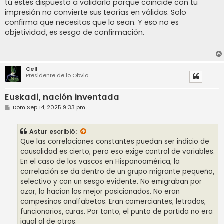
tú estés dispuesto a validarlo porque coincide con tu
impresión no convierte sus teorías en válidas. Solo
confirma que necesitas que lo sean. Y eso no es
objetividad, es sesgo de confirmación.
Cell
Presidente de lo Obvio
Euskadi, nación inventada
M
Dom Sep 14, 2025 9:33 pm
e
n
s
Astur
escribió:
a
j
Que las correlaciones constantes puedan ser indicio de
e
causalidad es cierto, pero eso exige control de variables.
En el caso de los vascos en Hispanoamérica, la
correlación se da dentro de un grupo migrante pequeño,
selectivo y con un sesgo evidente. No emigraban por
azar, lo hacían los mejor posicionados. No eran
campesinos analfabetos. Eran comerciantes, letrados,
funcionarios, curas. Por tanto, el punto de partida no era
igual al de otros.