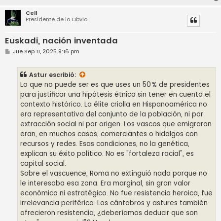
Cell
Presidente de lo Obvio
Euskadi, nación inventada
M
Jue Sep 11, 2025 9:16 pm
e
n
s
Astur
escribió:
a
j
Lo que no puede ser es que uses un 50 % de presidentes
e
para justificar una hipótesis étnica sin tener en cuenta el
contexto histórico. La élite criolla en Hispanoamérica no
era representativa del conjunto de la población, ni por
extracción social ni por origen. Los vascos que emigraron
eran, en muchos casos, comerciantes o hidalgos con
recursos y redes. Esas condiciones, no la genética,
explican su éxito político. No es "fortaleza racial", es
capital social.
Sobre el vascuence, Roma no extinguió nada porque no
le interesaba esa zona. Era marginal, sin gran valor
económico ni estratégico. No fue resistencia heroica, fue
irrelevancia periférica. Los cántabros y astures también
ofrecieron resistencia, ¿deberíamos deducir que son