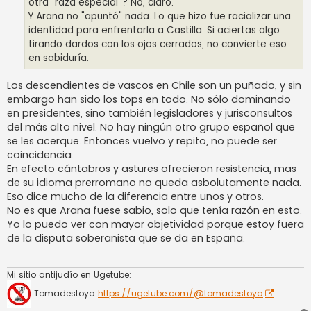
otra "raza especial"? No, claro.
Y Arana no "apuntó" nada. Lo que hizo fue racializar una
identidad para enfrentarla a Castilla. Si aciertas algo
tirando dardos con los ojos cerrados, no convierte eso
en sabiduría.
Los descendientes de vascos en Chile son un puñado, y sin
embargo han sido los tops en todo. No sólo dominando
en presidentes, sino también legisladores y jurisconsultos
del más alto nivel. No hay ningún otro grupo español que
se les acerque. Entonces vuelvo y repito, no puede ser
coincidencia.
En efecto cántabros y astures ofrecieron resistencia, mas
de su idioma prerromano no queda asbolutamente nada.
Eso dice mucho de la diferencia entre unos y otros.
No es que Arana fuese sabio, solo que tenía razón en esto.
Yo lo puedo ver con mayor objetividad porque estoy fuera
de la disputa soberanista que se da en España.
Mi sitio antijudío en Ugetube:
Tomadestoya
https://ugetube.com/@tomadestoya