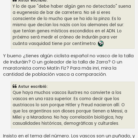
Astur escribió:
Y lo de que "debe haber algún gen no detectado" suena
a eugenesia de bar de carretera. No sé si eres
consciente de lo mucho que se ha ido la pinza. Es lo
mismo que decían los nazis con los alemanes del sur:
que tenían genes místicos escondidos en el ADN. Lo
próximo será medir el cráneo de Induráin para ver
cuánta vasquidad tiene por centímetro.
Y bueno ¿tienes algún ciclista español no vasco de la talla
de Induráin? O un goleador de la talla de Zarra? O un
maratonista como Matín Fiz? Para más inri, mira la
cantidad de población vasca a comparación.
Astur escribió:
Que haya muchos vascos ilustres no convierte a los
vascos en una raza superior. Es como decir que los
austriacos lo son porque Hitler y Freud nacieron allí. O
que los argentinos son dioses porque tienen a Messi, a
Milei y a Maradona. No hay correlación biológica, hay
casualidades históricas, demográficas y culturales.
Insisto en el tema del número. Los vascos son un puñado, y