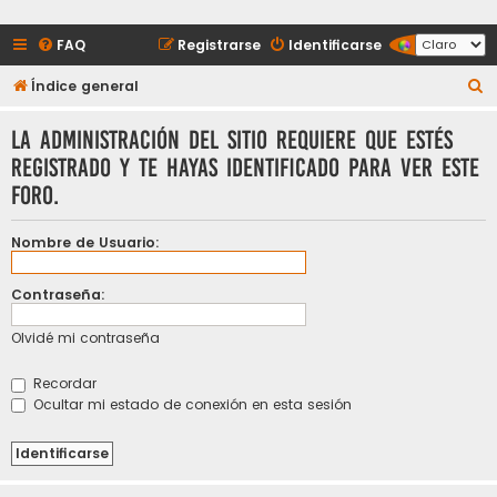
FAQ
Registrarse
Identificarse
B
Índice general
u
La Administración del sitio requiere que estés
s
registrado y te hayas identificado para ver este
c
foro.
a
r
Nombre de Usuario:
Contraseña:
Olvidé mi contraseña
Recordar
Ocultar mi estado de conexión en esta sesión