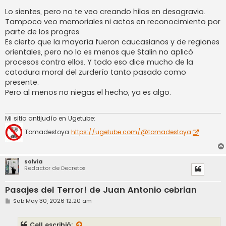
Lo sientes, pero no te veo creando hilos en desagravio.
Tampoco veo memoriales ni actos en reconocimiento por
parte de los progres.
Es cierto que la mayoría fueron caucasianos y de regiones
orientales, pero no lo es menos que Stalin no aplicó
procesos contra ellos. Y todo eso dice mucho de la
catadura moral del zurderío tanto pasado como
presente.
Pero al menos no niegas el hecho, ya es algo.
Mi sitio antijudío en Ugetube:
Tomadestoya
https://ugetube.com/@tomadestoya
solvia
Redactor de Decretos
Pasajes del Terror! de Juan Antonio cebrian
M
Sab May 30, 2026 12:20 am
e
n
s
Cell
escribió: