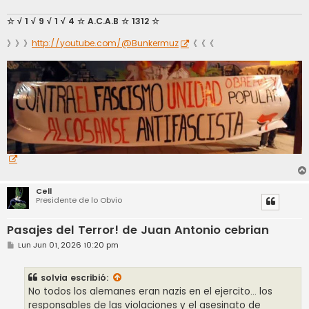
☆ √ 1 √ 9 √ 1 √ 4 ☆ A.C.A.B ☆ 1312 ☆
》》》
http://youtube.com/@Bunkermuz
《《《
Cell
Presidente de lo Obvio
Pasajes del Terror! de Juan Antonio cebrian
M
Lun Jun 01, 2026 10:20 pm
e
n
s
solvia
escribió:
a
j
No todos los alemanes eran nazis en el ejercito... los
e
responsables de las violaciones y el asesinato de