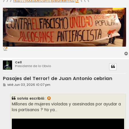
》》》
http://youtube.com/@Bunkermuz
《《《
Cell
Presidente de lo Obvio
Pasajes del Terror! de Juan Antonio cebrian
M
Mié Jun 03, 2026 10:07 pm
e
n
s
solvia
escribió:
a
j
Millones de mujeres violadas y asesinadas por ayudar a
e
los partisanos ? Ya ya...