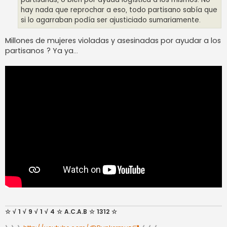
hay nada que reprochar a eso, todo partisano sabía que
si lo agarraban podía ser ajusticiado sumariamente.
Millones de mujeres violadas y asesinadas por ayudar a los
partisanos ? Ya ya...
☆ √ 1 √ 9 √ 1 √ 4 ☆ A.C.A.B ☆ 1312 ☆