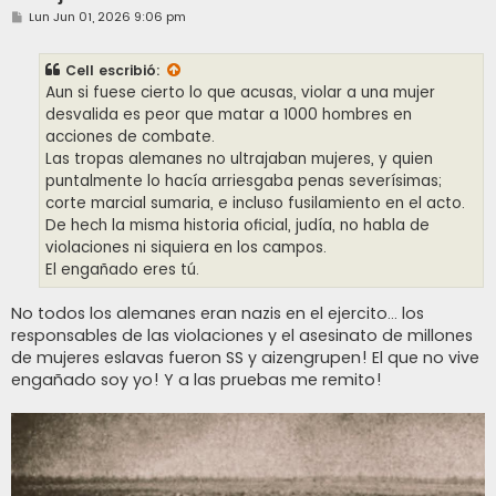
M
Lun Jun 01, 2026 9:06 pm
e
n
s
Cell
escribió:
a
j
Aun si fuese cierto lo que acusas, violar a una mujer
e
desvalida es peor que matar a 1000 hombres en
acciones de combate.
Las tropas alemanes no ultrajaban mujeres, y quien
puntalmente lo hacía arriesgaba penas severísimas;
corte marcial sumaria, e incluso fusilamiento en el acto.
De hech la misma historia oficial, judía, no habla de
violaciones ni siquiera en los campos.
El engañado eres tú.
No todos los alemanes eran nazis en el ejercito... los
responsables de las violaciones y el asesinato de millones
de mujeres eslavas fueron SS y aizengrupen! El que no vive
engañado soy yo! Y a las pruebas me remito!