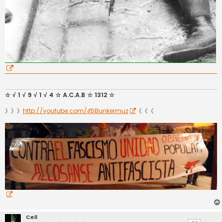
☆ √ 1 √ 9 √ 1 √ 4 ☆ A.C.A.B ☆ 1312 ☆
》》》
http://youtube.com/@Bunkermuz
《《《
Cell