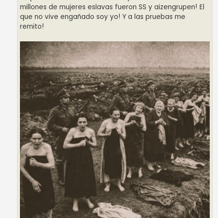
millones de mujeres eslavas fueron SS y aizengrupen! El
que no vive engañado soy yo! Y a las pruebas me
remito!