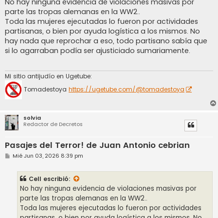
No hay ninguna evidencia de violaciones masivas por
parte las tropas alemanas en la WW2..
Toda las mujeres ejecutadas lo fueron por actividades
partisanas, o bien por ayuda logística a los mismos. No
hay nada que reprochar a eso, todo partisano sabía que
si lo agarraban podía ser ajusticiado sumariamente.
Mi sitio antijudío en Ugetube:
Tomadestoya
https://ugetube.com/@tomadestoya
solvia
Redactor de Decretos
Pasajes del Terror! de Juan Antonio cebrian
M
Mié Jun 03, 2026 8:39 pm
e
n
s
Cell
escribió:
a
j
No hay ninguna evidencia de violaciones masivas por
e
parte las tropas alemanas en la WW2..
Toda las mujeres ejecutadas lo fueron por actividades
partisanas, o bien por ayuda logística a los mismos. No