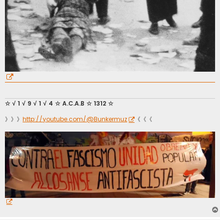
☆ √ 1 √ 9 √ 1 √ 4 ☆ A.C.A.B ☆ 1312 ☆
》》》
http://youtube.com/@Bunkermuz
《《《