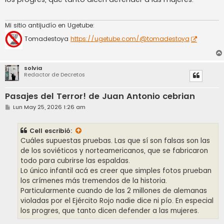
Mi sitio antijudío en Ugetube:
Tomadestoya
https://ugetube.com/@tomadestoya
solvia
Redactor de Decretos
Pasajes del Terror! de Juan Antonio cebrian
M
Lun May 25, 2026 1:26 am
e
n
s
Cell
escribió:
a
j
Cuáles supuestas pruebas. Las que sí son falsas son las
e
de los soviéticos y norteamericanos, que se fabricaron
todo para cubrirse las espaldas.
Lo único infantil acá es creer que simples fotos prueban
los crímenes más tremendos de la historia.
Particularmente cuando de las 2 millones de alemanas
violadas por el Ejército Rojo nadie dice ni pío. En especial
los progres, que tanto dicen defender a las mujeres.