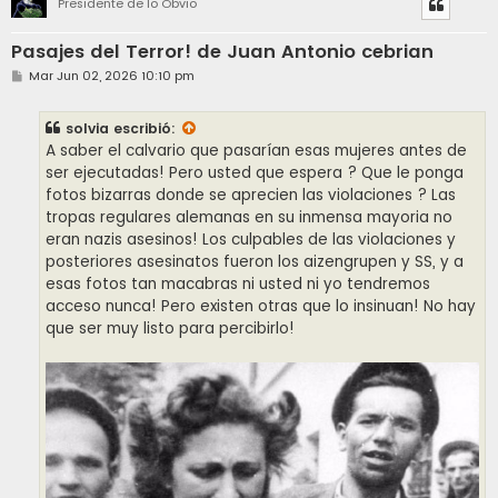
Presidente de lo Obvio
Pasajes del Terror! de Juan Antonio cebrian
M
Mar Jun 02, 2026 10:10 pm
e
n
s
solvia
escribió:
a
j
A saber el calvario que pasarían esas mujeres antes de
e
ser ejecutadas! Pero usted que espera ? Que le ponga
fotos bizarras donde se aprecien las violaciones ? Las
tropas regulares alemanas en su inmensa mayoria no
eran nazis asesinos! Los culpables de las violaciones y
posteriores asesinatos fueron los aizengrupen y SS, y a
esas fotos tan macabras ni usted ni yo tendremos
acceso nunca! Pero existen otras que lo insinuan! No hay
que ser muy listo para percibirlo!