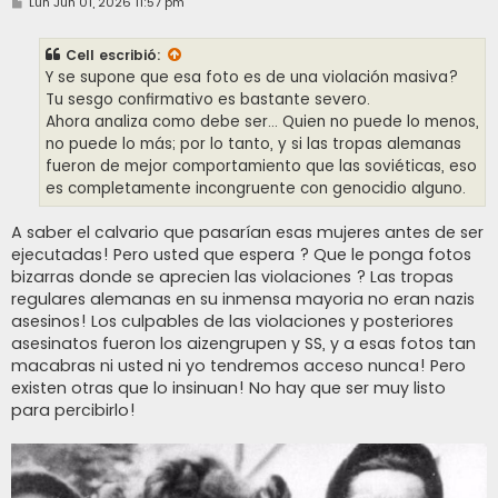
M
Lun Jun 01, 2026 11:57 pm
e
n
s
Cell
escribió:
a
j
Y se supone que esa foto es de una violación masiva?
e
Tu sesgo confirmativo es bastante severo.
Ahora analiza como debe ser… Quien no puede lo menos,
no puede lo más; por lo tanto, y si las tropas alemanas
fueron de mejor comportamiento que las soviéticas, eso
es completamente incongruente con genocidio alguno.
A saber el calvario que pasarían esas mujeres antes de ser
ejecutadas! Pero usted que espera ? Que le ponga fotos
bizarras donde se aprecien las violaciones ? Las tropas
regulares alemanas en su inmensa mayoria no eran nazis
asesinos! Los culpables de las violaciones y posteriores
asesinatos fueron los aizengrupen y SS, y a esas fotos tan
macabras ni usted ni yo tendremos acceso nunca! Pero
existen otras que lo insinuan! No hay que ser muy listo
para percibirlo!