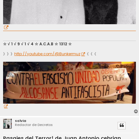
☆ √ 1 √ 9 √ 1 √ 4 ☆ A.C.A.B ☆ 1312 ☆
》》》
http://youtube.com/@Bunkermuz
《《《
solvia
Redactor de Decretos
Pasajes del Terror! de Juan Antonio cebrian