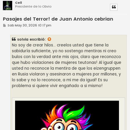
Cell
Presidente de lo Obvio
Pasajes del Terror! de Juan Antonio cebrian
M
Sab May 30, 2026 10:17 pm
e
n
s
solvia
escribió:
a
j
No soy de crear hilos... creelos usted que tiene la
e
sabiduría suficiente, yo no sostengo mentiras ni creo
bulos con la verdad ante mis ojos, claro que reconozco
que hubo violaciones de mujeres teutonas! Al igual que
usted no reconoce la mentira de que los eizengruppen
en Rusia violaron y asesinaron a mujeres por millones, y
lo sabe y no lo reconoce, a mi me da igual! Es su
problema si quiere vivir engañado a si mismo!