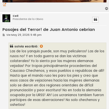
Cell
Presidente de lo Obvio
Pasajes del Terror! de Juan Antonio cebrian
M
Vie May 29, 2026 9:48 pm
e
n
s
solvia
escribió:
a
j
Las de los yanquis puede, son muy peliculeros! Las de los
e
rusos no! Y en toda guerra se dan las victimas
colaterales! Yo lo siento por las mujeres alemanas
vejadas! Por tropas principalmente procedentes del
Caucaso Chechenos, y esos pueblos o republicas de allí!
Hasta que el mando ruso les paro los pies y creo que
esos casos de vejaciones hacia las mujeres alemanas
solo se dieron en dos regiones orientales de difícil
pronunciación y peor escritura! No en toda la alemania
ocupada por la URSS! Ah! Los ucranianos tambien fueron
participes de esas aberraciones! No solo chechenos y
oshetios!