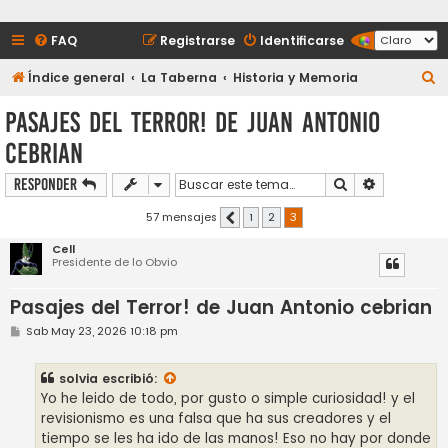
FAQ
Registrarse
Identificarse
B
Índice general
La Taberna
Historia y Memoria
u
Pasajes del Terror! de Juan Antonio
s
cebrian
c
a
Buscar
Búsqueda a
Responder
r
57 mensajes
1
2
3
Anterior
Cell
Presidente de lo Obvio
Pasajes del Terror! de Juan Antonio cebrian
M
Sab May 23, 2026 10:18 pm
e
n
s
solvia
escribió:
a
j
Yo he leido de todo, por gusto o simple curiosidad! y el
e
revisionismo es una falsa que ha sus creadores y el
tiempo se les ha ido de las manos! Eso no hay por donde