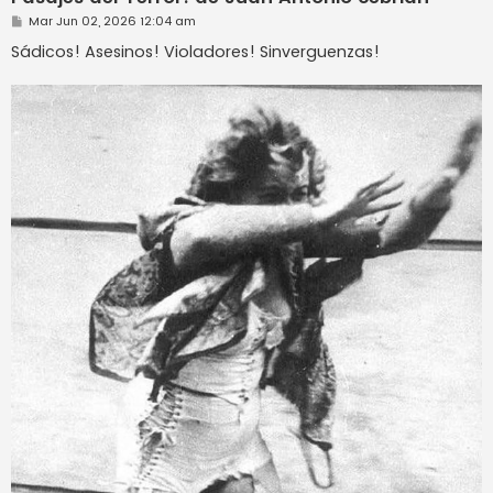
M
Mar Jun 02, 2026 12:04 am
e
n
Sádicos! Asesinos! Violadores! Sinverguenzas!
s
a
j
e