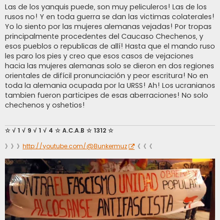
Las de los yanquis puede, son muy peliculeros! Las de los
rusos no! Y en toda guerra se dan las victimas colaterales!
Yo lo siento por las mujeres alemanas vejadas! Por tropas
principalmente procedentes del Caucaso Chechenos, y
esos pueblos o republicas de allí! Hasta que el mando ruso
les paro los pies y creo que esos casos de vejaciones
hacia las mujeres alemanas solo se dieron en dos regiones
orientales de difícil pronunciación y peor escritura! No en
toda la alemania ocupada por la URSS! Ah! Los ucranianos
tambien fueron participes de esas aberraciones! No solo
chechenos y oshetios!
☆ √ 1 √ 9 √ 1 √ 4 ☆ A.C.A.B ☆ 1312 ☆
》》》
http://youtube.com/@Bunkermuz
《《《