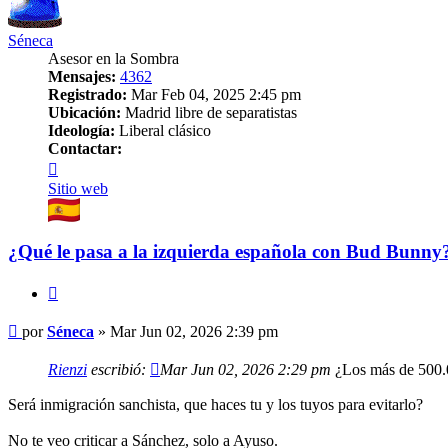
Séneca
Asesor en la Sombra
Mensajes:
4362
Registrado:
Mar Feb 04, 2025 2:45 pm
Ubicación:
Madrid libre de separatistas
Ideología:
Liberal clásico
Contactar:
Contactar
Séneca
Sitio web
¿Qué le pasa a la izquierda española con Bud Bunny
Citar
Mensaje
por
Séneca
»
Mar Jun 02, 2026 2:39 pm
Rienzi
escribió:
Mar Jun 02, 2026 2:29 pm
¿Los más de 500.0
Será inmigración sanchista, que haces tu y los tuyos para evitarlo?
No te veo criticar a Sánchez, solo a Ayuso.