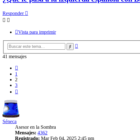
Responder
Vista para imprimir
Búsqueda
Buscar
avanzada
41 mensajes
Anterior
1
2
3
Siguiente
Séneca
Asesor en la Sombra
Mensajes:
4362
Registrado:
Mar Feb 04, 2025 2:45 pm