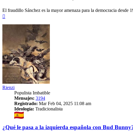
El fraudillo Sánchez es la mayor amenaza para la democracia desde 1
Arriba
Rienzi
Populista Imbatible
Mensajes:
3194
Registrado:
Mar Feb 04, 2025 11:08 am
Ideología:
Tradicionalista
¿Qué le pasa a la izquierda española con Bud Bunny