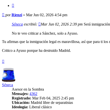
Citar
Mensaje
por
Rienzi
»
Mar Jun 02, 2026 4:54 pm
Séneca
escribió:
Mar Jun 02, 2026 2:39 pm
Será inmigración 
No te veo criticar a Sánchez, solo a Ayuso.
Tu afirmas que la inmigración legal es maravillosa, así que para ti l
Critico a Ayuso porque ha destruido Madrid.
Arriba
Séneca
Asesor en la Sombra
Mensajes:
4362
Registrado:
Mar Feb 04, 2025 2:45 pm
Ubicación:
Madrid libre de separatistas
Ideología:
Liberal clásico