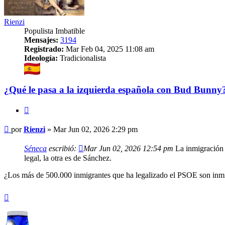
Rienzi
Populista Imbatible
Mensajes:
3194
Registrado:
Mar Feb 04, 2025 11:08 am
Ideología:
Tradicionalista
¿Qué le pasa a la izquierda española con Bud Bunny
Citar
Mensaje
por
Rienzi
»
Mar Jun 02, 2026 2:29 pm
Séneca
escribió:
Mar Jun 02, 2026 12:54 pm
La inmigración l
legal, la otra es de Sánchez.
¿Los más de 500.000 inmigrantes que ha legalizado el PSOE son inmi
Arriba