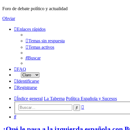
Foro de debate político y actualidad
Obviar
Enlaces rápidos
Temas sin respuesta
Temas activos
Buscar
FAQ
Identificarse
Registrarse
Índice general
La Taberna
Política Española y Sucesos
Búsqueda
Buscar
avanzada
Buscar
¿Qué le pasa a la izquierda española con