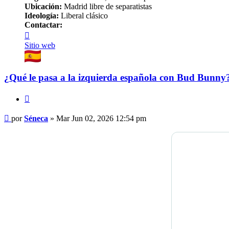
Ubicación:
Madrid libre de separatistas
Ideología:
Liberal clásico
Contactar:
Contactar
Séneca
Sitio web
¿Qué le pasa a la izquierda española con Bud Bunny
Citar
Mensaje
por
Séneca
»
Mar Jun 02, 2026 12:54 pm