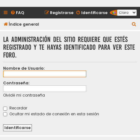
FAQ
Registrarse
Identificarse
B
Índice general
u
La Administración del sitio requiere que estés
s
registrado y te hayas identificado para ver este
c
foro.
a
r
Nombre de Usuario:
Contraseña:
Olvidé mi contraseña
Recordar
Ocultar mi estado de conexión en esta sesión