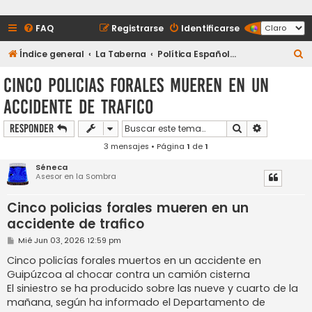
FAQ
Registrarse
Identificarse
B
Índice general
La Taberna
Política Española y Sucesos
u
Cinco policias forales mueren en un
s
accidente de trafico
c
a
Buscar
Búsqueda a
Responder
r
3 mensajes • Página
1
de
1
Séneca
Asesor en la Sombra
Cinco policias forales mueren en un
accidente de trafico
M
Mié Jun 03, 2026 12:59 pm
e
n
Cinco policías forales muertos en un accidente en
s
Guipúzcoa al chocar contra un camión cisterna
a
j
El siniestro se ha producido sobre las nueve y cuarto de la
e
mañana, según ha informado el Departamento de