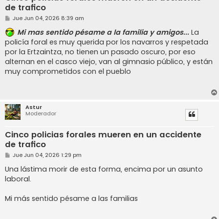
de trafico
M
Jue Jun 04, 2026 8:39 am
e
n
Mi mas sentido pésame a la familia y amigos...
La
s
policía foral es muy querida por los navarros y respetada
a
j
por la Ertzaintza, no tienen un pasado oscuro, por eso
e
alternan en el casco viejo, van al gimnasio público, y están
muy comprometidos con el pueblo
Astur
Moderador
Cinco policias forales mueren en un accidente
de trafico
M
Jue Jun 04, 2026 1:29 pm
e
n
Una lástima morir de esta forma, encima por un asunto
s
laboral.
a
j
e
Mi más sentido pésame a las familias