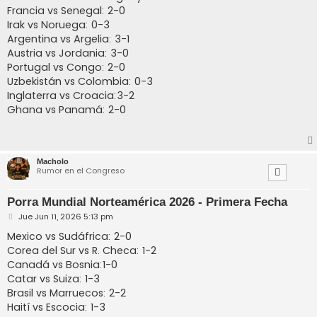
Francia vs Senegal: 2-0
Irak vs Noruega: 0-3
Argentina vs Argelia: 3-1
Austria vs Jordania: 3-0
Portugal vs Congo: 2-0
Uzbekistán vs Colombia: 0-3
Inglaterra vs Croacia:3-2
Ghana vs Panamá: 2-0
Macholo
Rumor en el Congreso
Porra Mundial Norteamérica 2026 - Primera Fecha
M
Jue Jun 11, 2026 5:13 pm
e
n
Mexico vs Sudáfrica: 2-0
s
Corea del Sur vs R. Checa: 1-2
a
j
Canadá vs Bosnia:1-0
e
Catar vs Suiza: 1-3
Brasil vs Marruecos: 2-2
Haití vs Escocia: 1-3