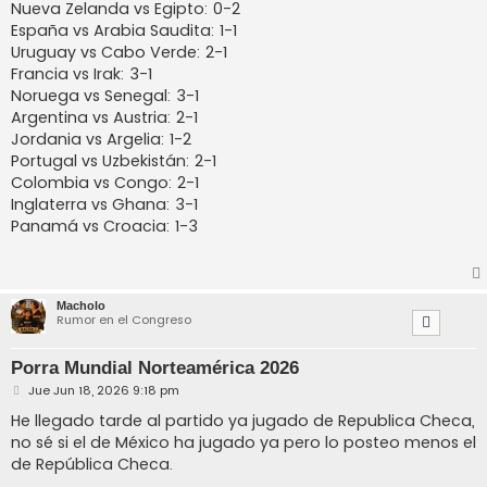
Nueva Zelanda vs Egipto: 0-2
España vs Arabia Saudita: 1-1
Uruguay vs Cabo Verde: 2-1
Francia vs Irak: 3-1
Noruega vs Senegal: 3-1
Argentina vs Austria: 2-1
Jordania vs Argelia: 1-2
Portugal vs Uzbekistán: 2-1
Colombia vs Congo: 2-1
Inglaterra vs Ghana: 3-1
Panamá vs Croacia: 1-3
Macholo
Rumor en el Congreso
Porra Mundial Norteamérica 2026
M
Jue Jun 18, 2026 9:18 pm
e
n
He llegado tarde al partido ya jugado de Republica Checa,
s
no sé si el de México ha jugado ya pero lo posteo menos el
a
j
de República Checa.
e