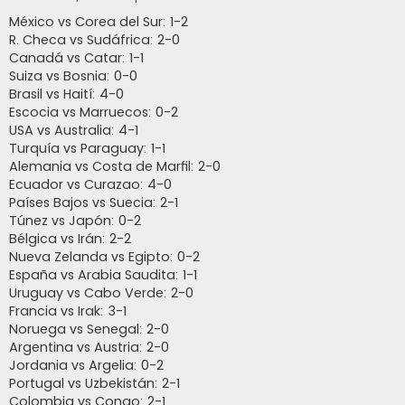
e
n
México vs Corea del Sur: 1-2
s
R. Checa vs Sudáfrica: 2-0
a
j
Canadá vs Catar: 1-1
e
Suiza vs Bosnia: 0-0
Brasil vs Haití: 4-0
Escocia vs Marruecos: 0-2
USA vs Australia: 4-1
Turquía vs Paraguay: 1-1
Alemania vs Costa de Marfil: 2-0
Ecuador vs Curazao: 4-0
Países Bajos vs Suecia: 2-1
Túnez vs Japón: 0-2
Bélgica vs Irán: 2-2
Nueva Zelanda vs Egipto: 0-2
España vs Arabia Saudita: 1-1
Uruguay vs Cabo Verde: 2-0
Francia vs Irak: 3-1
Noruega vs Senegal: 2-0
Argentina vs Austria: 2-0
Jordania vs Argelia: 0-2
Portugal vs Uzbekistán: 2-1
Colombia vs Congo: 2-1