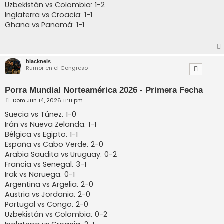
Uzbekistán vs Colombia: 1-2
Inglaterra vs Croacia: 1-1
Ghana vs Panamá: 1-1
blackneis
Rumor en el Congreso
Porra Mundial Norteamérica 2026 - Primera Fecha
M
Dom Jun 14, 2026 11:11 pm
e
n
Suecia vs Túnez: 1-0
s
Irán vs Nueva Zelanda: 1-1
a
j
Bélgica vs Egipto: 1-1
e
España vs Cabo Verde: 2-0
Arabia Saudita vs Uruguay: 0-2
Francia vs Senegal: 3-1
Irak vs Noruega: 0-1
Argentina vs Argelia: 2-0
Austria vs Jordania: 2-0
Portugal vs Congo: 2-0
Uzbekistán vs Colombia: 0-2