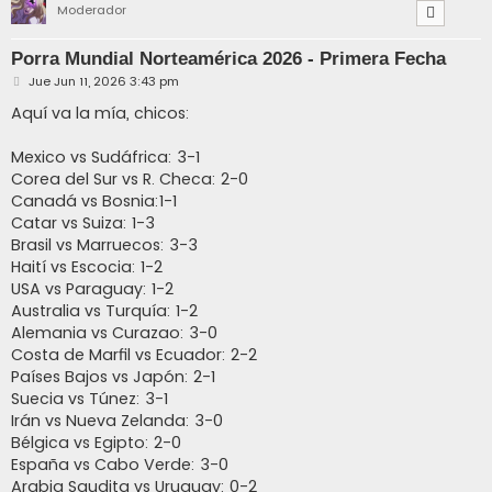
Moderador
Porra Mundial Norteamérica 2026 - Primera Fecha
M
Jue Jun 11, 2026 3:43 pm
e
n
Aquí va la mía, chicos:
s
a
j
Mexico vs Sudáfrica: 3-1
e
Corea del Sur vs R. Checa: 2-0
Canadá vs Bosnia:1-1
Catar vs Suiza: 1-3
Brasil vs Marruecos: 3-3
Haití vs Escocia: 1-2
USA vs Paraguay: 1-2
Australia vs Turquía: 1-2
Alemania vs Curazao: 3-0
Costa de Marfil vs Ecuador: 2-2
Países Bajos vs Japón: 2-1
Suecia vs Túnez: 3-1
Irán vs Nueva Zelanda: 3-0
Bélgica vs Egipto: 2-0
España vs Cabo Verde: 3-0
Arabia Saudita vs Uruguay: 0-2