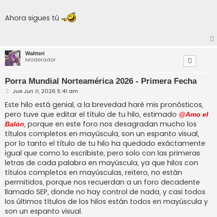
Ahora sigues tú
Waltteri
Moderador
Porra Mundial Norteamérica 2026 - Primera Fecha
M
Jue Jun 11, 2026 5:41 am
e
n
Este hilo está genial, a la brevedad haré mis pronósticos,
s
pero tuve que editar el título de tu hilo, estimado
@Amo el
a
j
, porque en este foro nos desagradan mucho los
Balón
e
títulos completos en mayúscula, son un espanto visual,
por lo tanto el título de tu hilo ha quedado exáctamente
igual que como lo escribiste, pero solo con las primeras
letras de cada palabra en mayúscula, ya que hilos con
títulos completos en mayúsculas, reitero, no están
permitidos, porque nos recuerdan a un foro decadente
llamado SEP, donde no hay control de nada, y casi todos
los últimos títulos de los hilos están todos en mayúscula y
son un espanto visual.