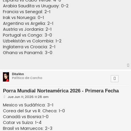
Arabia Saudita vs Uruguay: 0-2
Francia vs Senegal: 2-1
Irak vs Noruega: 0-1
Argentina vs Argelia: 2-1
Austria vs Jordania: 2-1
Portugal vs Congo: 3-0
Uzbekistán vs Colombia: 1-2
Inglaterra vs Croacia: 2-1
Ghana vs Panamá: 3-0
DitaVon
Político de Corcho
Porra Mundial Norteamérica 2026 - Primera Fecha
M
Jue Jun 11, 2026 11:28 am
e
n
Mexico vs Sudáfrica: 3-1
s
Corea del Sur vs R. Checa: 1-0
a
j
Canadá vs Bosnia:1-0
e
Catar vs Suiza: 1-4
Brasil vs Marruecos: 2-3