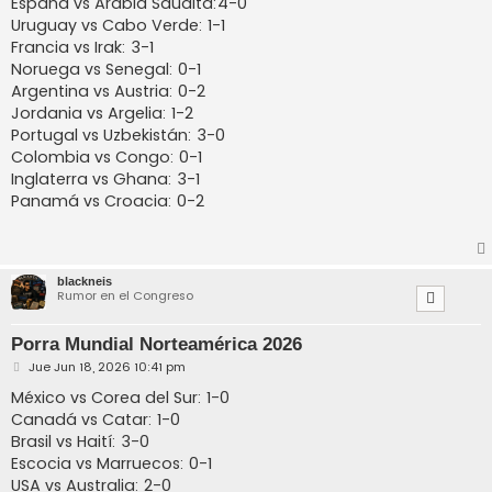
España vs Arabia Saudita:4-0
Uruguay vs Cabo Verde: 1-1
Francia vs Irak: 3-1
Noruega vs Senegal: 0-1
Argentina vs Austria: 0-2
Jordania vs Argelia: 1-2
Portugal vs Uzbekistán: 3-0
Colombia vs Congo: 0-1
Inglaterra vs Ghana: 3-1
Panamá vs Croacia: 0-2
blackneis
Rumor en el Congreso
Porra Mundial Norteamérica 2026
M
Jue Jun 18, 2026 10:41 pm
e
n
México vs Corea del Sur: 1-0
s
Canadá vs Catar: 1-0
a
j
Brasil vs Haití: 3-0
e
Escocia vs Marruecos: 0-1
USA vs Australia: 2-0