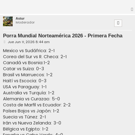
Astur
Moderador
Porra Mundial Norteamérica 2026 - Primera Fecha
M
Jue Jun 11, 2026 8:44 am
e
n
Mexico vs Sudáfrica: 2-1
s
Corea del Sur vs R. Checa: 2-1
a
j
Canadá vs Bosnia:1-2
e
Catar vs Suiza: 0-3
Brasil vs Marruecos: 1-2
Haití vs Escocia: 0-3
USA vs Paraguay: 1-1
Australia vs Turquía: 1-2
Alemania vs Curazao: 5-0
Costa de Marfil vs Ecuador: 2-2
Países Bajos vs Japón: 1-2
Suecia vs Túnez: 2-1
Irán vs Nueva Zelanda: 3-0
Bélgica vs Egipto: 1-2
España vs Cabo Verde: 4-0