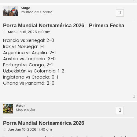
Shige
Político de Corcho
Porra Mundial Norteamérica 2026 - Primera Fecha
M
Mar Jun 16, 2026 1:10 am
e
n
Francia vs Senegal: 2-0
s
Irak vs Noruega: 1-1
a
j
Argentina vs Argelia: 2-1
e
Austria vs Jordania: 3-0
Portugal vs Congo: 2-1
Uzbekistán vs Colombia: 1-2
Inglaterra vs Croacia: 0-1
Ghana vs Panamá: 2-0
Astur
Moderador
Porra Mundial Norteamérica 2026
M
Jue Jun 18, 2026 11:40 am
e