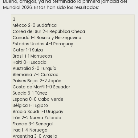
n
Bueno, amigos, ya ha terminado la primera jornada del
s
Mundial 2026. Estos han sido los resultados:
a
j
e
México 2-0 Sudáfrica
Corea del Sur 2-1 República Checa
Canadá 1-1 Bosnia y Herzegovina
Estados Unidos 4-1 Paraguay
Catar 1-1 Suiza
Brasil 1-1 Marruecos
Haití 0-1 Escocia
Australia 2-0 Turquía
Alemania 7-1 Curazao
Países Bajos 2-2 Japón
Costa de Marfil 1-0 Ecuador
Suecia 5-1 Túnez
España 0-0 Cabo Verde
Bélgica 1-1 Egipto
Arabia Saudí 1-1 Uruguay
Irán 2-2 Nueva Zelanda
Francia 3-1 Senegal
Iraq 1-4 Noruega
Argentina 3-0 Argelia