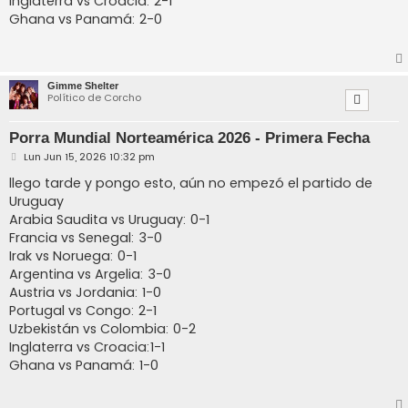
Inglaterra vs Croacia: 2-1
Ghana vs Panamá: 2-0
Gimme Shelter
Político de Corcho
Porra Mundial Norteamérica 2026 - Primera Fecha
M
Lun Jun 15, 2026 10:32 pm
e
n
llego tarde y pongo esto, aún no empezó el partido de
s
Uruguay
a
j
Arabia Saudita vs Uruguay: 0-1
e
Francia vs Senegal: 3-0
Irak vs Noruega: 0-1
Argentina vs Argelia: 3-0
Austria vs Jordania: 1-0
Portugal vs Congo: 2-1
Uzbekistán vs Colombia: 0-2
Inglaterra vs Croacia:1-1
Ghana vs Panamá: 1-0