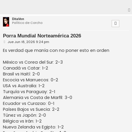
DitaVon
Político de Corcho
Porra Mundial Norteamérica 2026
M
Jue Jun 18, 2026 9:24 pm
e
n
Es verdad que manía con no poner esto en orden
s
a
j
México vs Corea del Sur: 2-3
e
Canadá vs Catar: 1-2
Brasil vs Haití: 2-0
Escocia vs Marruecos: 0-2
USA vs Australia: 1-2
Turquía vs Paraguay: 2-1
Alemania vs Costa de Marfil: 3-0
Ecuador vs Curazao: 0-1
Países Bajos vs Suecia: 2-2
Túnez vs Japón: 2-0
Bélgica vs Irán: 1-2
Nueva Zelanda vs Egipto: 1-2