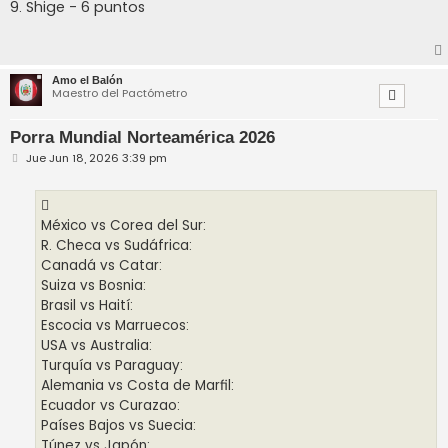
9. Shige - 6 puntos
Amo el Balón
Maestro del Pactómetro
Porra Mundial Norteamérica 2026
M
Jue Jun 18, 2026 3:39 pm
e
n
s
a
j
México vs Corea del Sur:
e
R. Checa vs Sudáfrica:
Canadá vs Catar:
Suiza vs Bosnia:
Brasil vs Haití:
Escocia vs Marruecos:
USA vs Australia:
Turquía vs Paraguay:
Alemania vs Costa de Marfil:
Ecuador vs Curazao:
Países Bajos vs Suecia:
Túnez vs Japón: