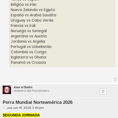
Bélgica vs Irán:
Nueva Zelanda vs Egipto:
España vs Arabia Saudita:
Uruguay vs Cabo Verde:
Francia vs Irak:
Noruega vs Senegal:
Argentina vs Austria:
Jordania vs Argelia:
Portugal vs Uzbekistán:
Colombia vs Congo:
Inglaterra vs Ghana:
Panamá vs Croacia:
Amo el Balón
Maestro del Pactómetro
Porra Mundial Norteamérica 2026
M
Jue Jun 18, 2026 3:44 pm
e
n
SEGUNDA JORNADA
s