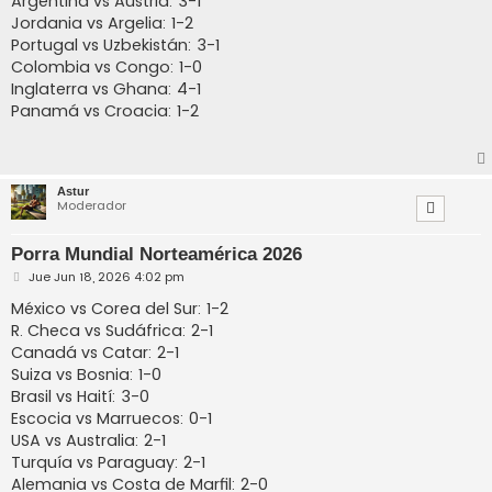
Argentina vs Austria: 3-1
Jordania vs Argelia: 1-2
Portugal vs Uzbekistán: 3-1
Colombia vs Congo: 1-0
Inglaterra vs Ghana: 4-1
Panamá vs Croacia: 1-2
Astur
Moderador
Porra Mundial Norteamérica 2026
M
Jue Jun 18, 2026 4:02 pm
e
n
México vs Corea del Sur: 1-2
s
R. Checa vs Sudáfrica: 2-1
a
j
Canadá vs Catar: 2-1
e
Suiza vs Bosnia: 1-0
Brasil vs Haití: 3-0
Escocia vs Marruecos: 0-1
USA vs Australia: 2-1
Turquía vs Paraguay: 2-1
Alemania vs Costa de Marfil: 2-0