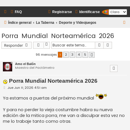
FAQ
Registrarse
Identificarse
B
Índice general
La Taberna
Deporte y Videojuegos
u
Porra Mundial Norteamérica 2026
s
c
Buscar
Búsqueda 
Responder
a
96 mensajes
1
2
3
4
5
Siguiente
r
Amo el Balón
Maestro del Pactómetro
Porra Mundial Norteamérica 2026
M
Jue Jun 11, 2026 4:51 am
e
n
Ya estamos a puertas del próximo mundial
s
a
j
Y para no perder la vieja costumbre habra su nueva
e
edición de la mitica porra, me van a disculpar esta vez no
me lo trabaje tanto como otras.