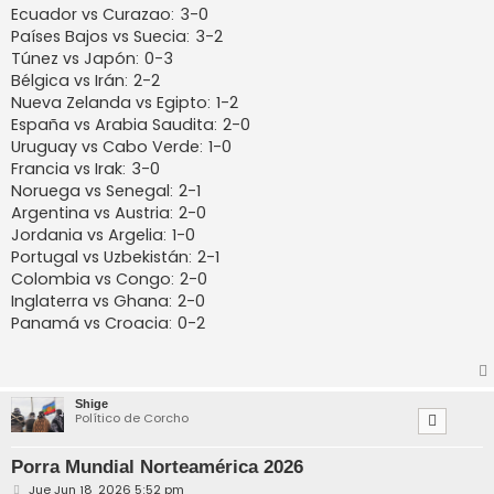
Ecuador vs Curazao: 3-0
Países Bajos vs Suecia: 3-2
Túnez vs Japón: 0-3
Bélgica vs Irán: 2-2
Nueva Zelanda vs Egipto: 1-2
España vs Arabia Saudita: 2-0
Uruguay vs Cabo Verde: 1-0
Francia vs Irak: 3-0
Noruega vs Senegal: 2-1
Argentina vs Austria: 2-0
Jordania vs Argelia: 1-0
Portugal vs Uzbekistán: 2-1
Colombia vs Congo: 2-0
Inglaterra vs Ghana: 2-0
Panamá vs Croacia: 0-2
Shige
Político de Corcho
Porra Mundial Norteamérica 2026
M
Jue Jun 18, 2026 5:52 pm