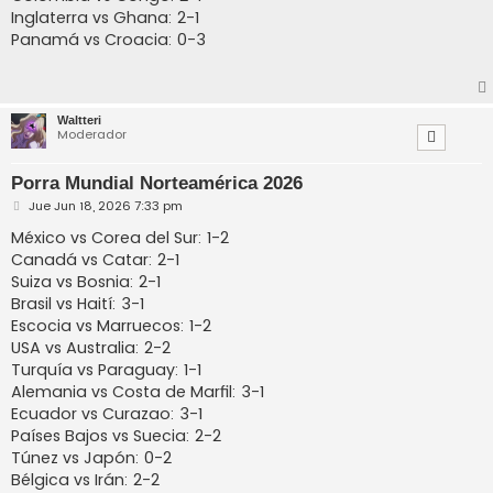
Inglaterra vs Ghana: 2-1
Panamá vs Croacia: 0-3
Waltteri
Moderador
Porra Mundial Norteamérica 2026
M
Jue Jun 18, 2026 7:33 pm
e
n
México vs Corea del Sur: 1-2
s
Canadá vs Catar: 2-1
a
j
Suiza vs Bosnia: 2-1
e
Brasil vs Haití: 3-1
Escocia vs Marruecos: 1-2
USA vs Australia: 2-2
Turquía vs Paraguay: 1-1
Alemania vs Costa de Marfil: 3-1
Ecuador vs Curazao: 3-1
Países Bajos vs Suecia: 2-2
Túnez vs Japón: 0-2
Bélgica vs Irán: 2-2