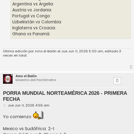
Argentina vs Argelia:
Austria vs Jordania:
Portugal vs Congo:
Uzbekistán vs Colombia:
Inglaterra vs Croacia:
Ghana vs Panamá:
Última edición por
Amo el Balón
el Jue Jun 11, 2026 5:00 am, editado 3
veces en total.
Amo el Balón
Maestro del Pactómetro
PORRA MUNDIAL NORTEAMÉRICA 2026 - PRIMERA
FECHA
M
Jue Jun 11, 2026 4:56 am
e
n
Yo comienzo
s
a
j
Mexico vs Sudáfrica: 2-1
e