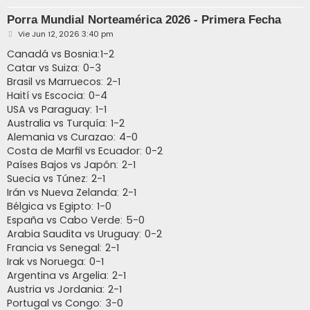
Porra Mundial Norteamérica 2026 - Primera Fecha
M
Vie Jun 12, 2026 3:40 pm
e
n
Canadá vs Bosnia:1-2
s
Catar vs Suiza: 0-3
a
j
Brasil vs Marruecos: 2-1
e
Haití vs Escocia: 0-4
USA vs Paraguay: 1-1
Australia vs Turquía: 1-2
Alemania vs Curazao: 4-0
Costa de Marfil vs Ecuador: 0-2
Países Bajos vs Japón: 2-1
Suecia vs Túnez: 2-1
Irán vs Nueva Zelanda: 2-1
Bélgica vs Egipto: 1-0
España vs Cabo Verde: 5-0
Arabia Saudita vs Uruguay: 0-2
Francia vs Senegal: 2-1
Irak vs Noruega: 0-1
Argentina vs Argelia: 2-1
Austria vs Jordania: 2-1
Portugal vs Congo: 3-0